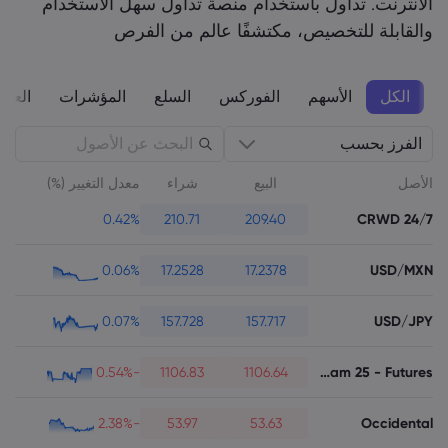
الانترنت. تداول باستخدام منصة تداول سهل الاستخدام
والقابلة للتخصيص، مكتشفًا عالم من الفرص
الكل
الأسهم
الفوركس
السلع
المؤشرات
العمل
الفرز بحسب
الأصل
البيع
شراء
معدل التغيير (%)
CRWD 24/7
0.42%
210.71
209.40
USD/MXN
0.06%
17.2528
17.2378
USD/JPY
0.07%
157.728
157.717
Amsterdam 25 - Futures
-0.54%
1106.83
1106.64
Occidental
-2.38%
53.97
53.63