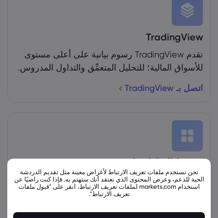
TradingView
تقدم TradingView رسوم بيانية على أعلى مستوى
للأسواق المالية؛ للتحليل المتعمِّق والتداول المدروس.
اتصل بـ TradingView
شروط التداول على MT4&5
نحن نستخدم ملفات تعريف الارتباط لأغراض معينة مثل تقديم الدردشة
بوسع المتداولين استخدام MetaTrader4 & 5 مع
الحية للدعم، وعرض المحتوى الذي نعتقد أنك ستهتم به. فإذا كنت راضيًا عن
استخدام markets.com لملفات تعريف الارتباط، انقر على "قبول ملفات
منصتنا.
تعريف الارتباط".
اطلع على شروط التداول