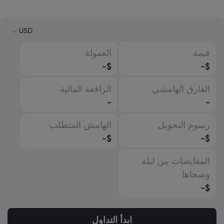
USD
قيمة
العمولة
USD
-
$
-
$
EUR
الفارق الهامشي
الرافعة المالية
GBP
-
-
CAD
رسوم التحويل
الهامش المتطلب
AUD
-
$
-
$
CHF
المقايضات بين ليلة
ZAR
وضحاها
MXN
-
$
JPY
ابدأ التداول