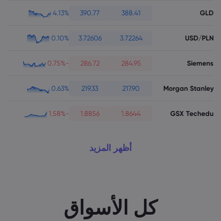
GLD
4.13%
390.77
388.41
USD/PLN
0.10%
3.72606
3.72264
Siemens
-0.75%
286.72
284.95
Morgan Stanley
0.63%
219.33
217.90
GSX Techedu
-1.58%
1.8856
1.8644
أظهر المزيد
كل الأسواق