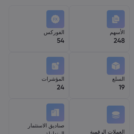
الأسهم
الفوركس
54
248
السلع
المؤشرات
24
19
صناديق الاستثمار
العملات الرقمية
المتداولة