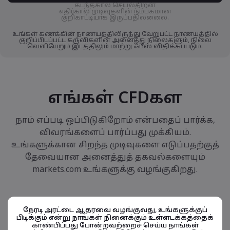
கடந்தகால செயல்திறன்
எதிர்கால முடிவுகளின் நம்பகமான
குறிகாட்டியாக இருப்பதில்லைை.
உங்கள் கணக்கின் நாணயத்திலிருந்து வேறுபட்ட நாணயத்தில்
குறிப்பிடப்பட்ட கருவிகளின் அனைத்து நிலைகளும், நிலை
வெளியேறும் இடத்திலும் மாற்று ஃபீஸ் விதிக்கப்படும்.
எங்கள் CFDகள
நாம் எப்படி ஒப்பிடுகிறோம் என்பதைப் பார்க்க,
விவரங்களைப் பார்ப்பது முக்கியம்.
உங்களுக்கான சிறந்த முடிவுகளை எடுப்பதற்குத்
தேவையான அனைத்துத் தகவல்களையும்
markets.com உங்களுக்கு வழங்குகிறது.
நேரடி அரட்டை ஆதரவை வழங்குவது, உங்களுக்குப்
பிடிக்கும் என்று நாங்கள் நினைக்கும் உள்ளடக்கத்தைக்
காண்பிப்பது போன்றவற்றைச் செய்ய நாங்கள்