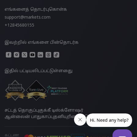
எங்களைத் தொடர்புகொள்க
support@markets.com
+12845680155
இவற்றில் எங்களை பின்தொடர்க
இதில் பட்டியலிடப்பட்டுள்ளதுை
சட்டத் தொகுப்பு
குக்கீ டிஸ்க்ளோஷர்
ஆன்லைன் பாதுகாப்பு
தனியுரிமைக் கொள்கை
கட்டண