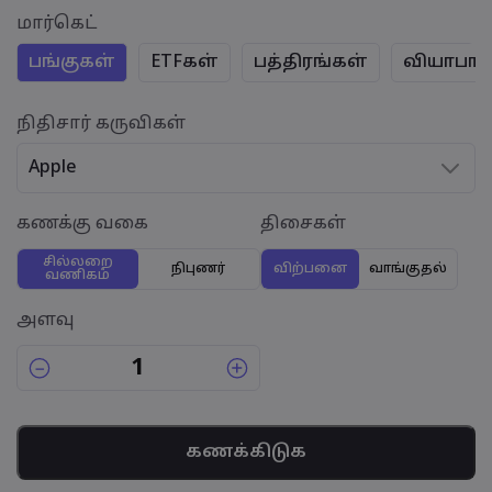
மார்கெட்
பங்குகள்
ETFகள்
பத்திரங்கள்
வியாபாரச
நிதிசார் கருவிகள்
Apple
கணக்கு வகை
திசைகள்
சில்லறை
நிபுணர்
விற்பனை
வாங்குதல்
வணிகம்
அளவு
கணக்கிடுக