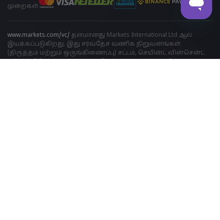
முறைகள்
www.markets.com/vc/
தளமானது Markets International Ltd ஆல்
இயக்கப்படுகிறது. இது சர்வதேச வணிக நிறுவனங்கள்
(திருத்தம் மற்றும் ஒருங்கிணைப்பு) சட்டம், செயின்ட் வின்சென்ட்
மற்றும் கிரெனடைன்ஸ், 2009 திருத்தப்பட்ட சட்டங்களின்
அத்தியாயம் 149 என்பதின் கீழ் வணிக நிறுவனமாக
அங்கீகரிக்கப்பட்டுள்ளது. இதன் பதிவு எண் 27030 BC2023. Markets
International Ltd நிறுவனமானது Suite 310, Griffith Corporate Center,
Beachmont, Kingstone, St. Vincent and the Grenadines இடத்தில்
அமைந்துள்ளது.
ஆபத்து எச்சரிக்கை:
அந்நிய செலாவணி (ஃபோரக்ஸ்) மற்றும்
வேறுபாடுக்கான ஒப்பந்தங்களில் (CFD) டிரேடிங் செய்வது
அனைத்து முதலீட்டாளருக்கும் ஏற்றதல்ல. Markets.com வழங்கும்
அந்நியச் செலாவணி/CFDகளில் வர்த்தகம் செய்ய
முடிவெடுப்பதற்குமுன், உங்கள் நோக்கங்கள், நிதி நிலைமை,
தேவைகள் மற்றும் அனுபவ அளவு ஆகியவற்றைக் கவனமாகப்
பரிசீலித்து, உங்கள் தனிப்பட்ட துறைசார் நிபுணரின்
ஆலோசனையைப் பெற வேண்டும்.
விதிமுறைகள் மற்றும்
நிபந்தனைகளை
முழுமையாகப் படிக்கவும். தனியுரிமை மற்றும்
தரவு பாதுகாப்பு தொடர்பான புகார்களுக்கு,
privacy@markets.com
இல் எங்களைத் தொடர்பு கொள்ளவும். தனிப்பட்ட தரவைக்