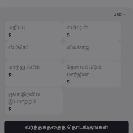
USD
மதிப்பு
கமிஷன்
USD
$
-
$
-
EUR
ஸ்ப்ரெட்
லிவரேஜ்
GBP
-
-
CAD
மாற்று ஃபீஸ்
தேவைப்படும்
AUD
மார்ஜின்
$
-
CHF
$
-
ZAR
ஒரே இரவில்
MXN
இடமாற்றம்
$
-
JPY
வர்த்தகத்தைத் தொடங்குங்கள்