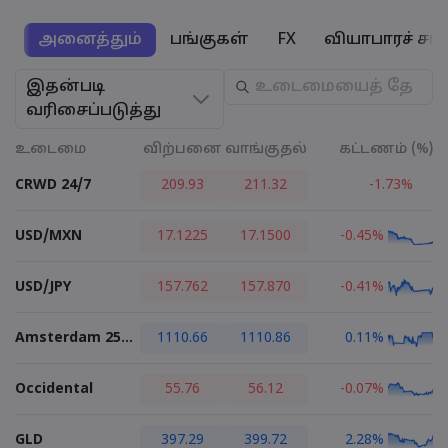
அனைத்தும்
பங்குகள்
FX
வியாபாரச் சரக
Markets.com - 
இதன்படி
வரிசைப்படுத்து
எதற்காக market
உதவி & ஆதரவ
உடைமை
விற்பனை
வாங்குதல்
கட்டணம் (%)
உலகளாவிய ச
தொடர்பு ஆதரவு
தரவு & பாதுகாப
CRWD 24/7
209.93
211.32
-1.73%
எங்கள் குழுமம்
புகார்கள்
ஆன்லைன் பாதுக
சட்டத் தொகுப்ப
விருதுகள் மற்றும
USD/MXN
17.1225
17.1500
-0.45%
குக்கீ டிஸ்க்ள
சட்டத் தொகுப்பு
USD/JPY
157.762
157.870
-0.41%
Amsterdam 25 - Futures
1110.66
1110.86
0.11%
Occidental
55.76
56.12
-0.07%
GLD
397.29
399.72
2.28%