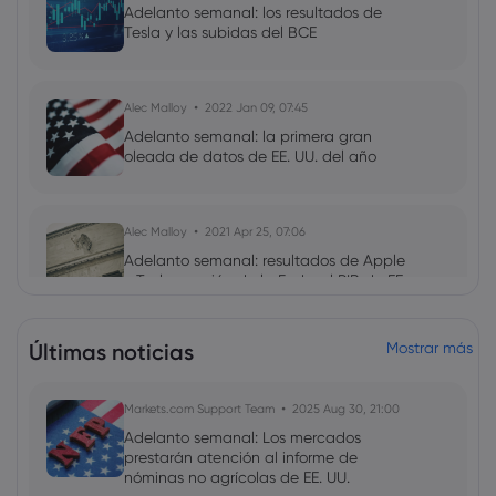
Adelanto semanal: los resultados de
Tesla y las subidas del BCE
Alec Malloy
2022 Jan 09, 07:45
Adelanto semanal: la primera gran
oleada de datos de EE. UU. del año
Alec Malloy
2021 Apr 25, 07:06
Adelanto semanal: resultados de Apple
y Tesla, reunión de la Fed y el PIB de EE.
UU., protagonistas de esta semana
Últimas noticias
Mostrar más
Markets.com Support Team
2025 Aug 30, 21:00
Adelanto semanal: Los mercados
prestarán atención al informe de
nóminas no agrícolas de EE. UU.