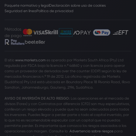
Paquete normativo y legal
Declaración sobre uso de cookies
Seguridad en línea
Política de privacidad
Métodos
de pago
El sitio
www.markets.com
es operado por Markets South Africa (Pty) Ltd
regulado por FSCA bajo la licencia n.º 46860 y con licencia para operar
como un proveedor de derivados over the counter (ODP) según la ley de
mercados financieros n.º 19 de 2012. La oficina registrada de Markets
(Sudáfrica) Pty Ltd está ubicada en Boundary Place 18 Rivonia Road, Illovo
Sandton, Johannesburgo, Gauteng, 2196, Sudáfrica.
AVISO DE INVERSIÓN DE ALTO RIESGO:
Las operaciones en el mercado de
divisas (Forex) y con Contratos por diferencia (CFD) son muy especulativas,
conllevan un riesgo elevado y puede que no sean adecuadas para todos
los inversores. Puedes llegar a perder parte o todo el capital invertido, por
lo que no es recomendable especular con un capital que no puedas
permitirte perder. Es importante que conozca los riesgos asociados a las
operaciones con margen. Consulte la
Advertencia sobre riesgos
para