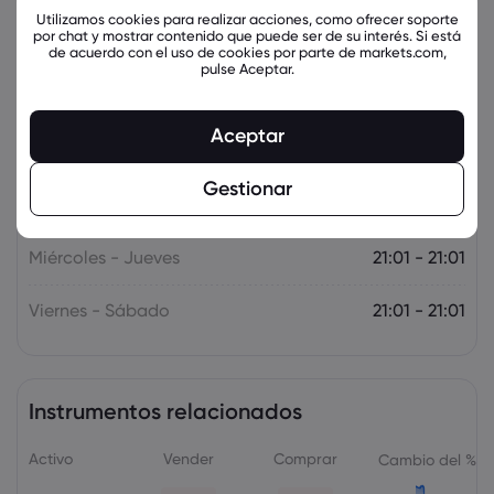
Utilizamos cookies para realizar acciones, como ofrecer soporte
por chat y mostrar contenido que puede ser de su interés. Si está
Sábado - Domingo
21:01 - 21:01
de acuerdo con el uso de cookies por parte de markets.com,
pulse Aceptar.
Domingo - Lunes
21:01 - 21:01
Aceptar
Lunes - Martes
21:01 - 21:01
Gestionar
Martes - Miércoles
21:01 - 21:01
Miércoles - Jueves
21:01 - 21:01
Viernes - Sábado
21:01 - 21:01
Instrumentos relacionados
Activo
Vender
Comprar
Cambio del %