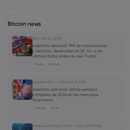
Bitcoin news
2025 Jan 04, 22:00
Adelanto semanal: PMI de manufactura
y servicios, desempleo en EE. UU. y los
últimos datos antes de que Trump
asuma la presidencia.
Forex
Índices
Dyogenes Diniz
2024 Dec 19, 16:00
Adelanto semanal: Última semana
completa de 2024 en los mercados
financieros
Índices
Forex
Markets.com Support Team
2022 Jul 17, 09:40