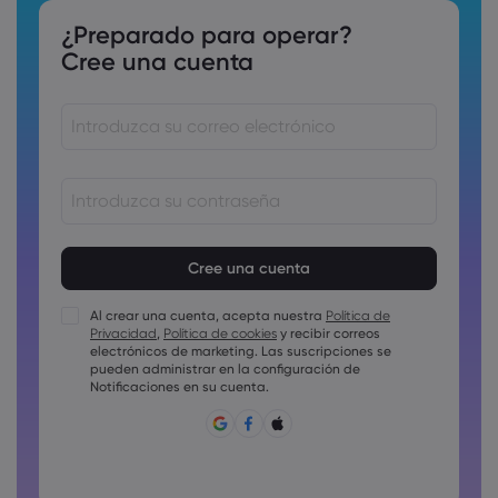
¿Preparado para operar?
Cree una cuenta
Las contraseñas deben tener entre 8 y 15 como mínimo
Las contraseñas deben incluir al menos un carácter
numérico
Al crear una cuenta, acepta nuestra
Política de
Las contraseñas deben incluir al menos un carácter en
Privacidad
,
Política de cookies
y recibir correos
mayúscula
electrónicos de marketing. Las suscripciones se
Las contraseñas deben incluir al menos un carácter en
pueden administrar en la configuración de
minúscula
Notificaciones en su cuenta.
La contraseña debe tener ~!@#£%^&amp;*()_-+=:;&lt;&gt;{,
[]?,.
La contraseña no puede ser una de las que se utilizan
comúnmente.
La contraseña no debe tener caracteres no latinos