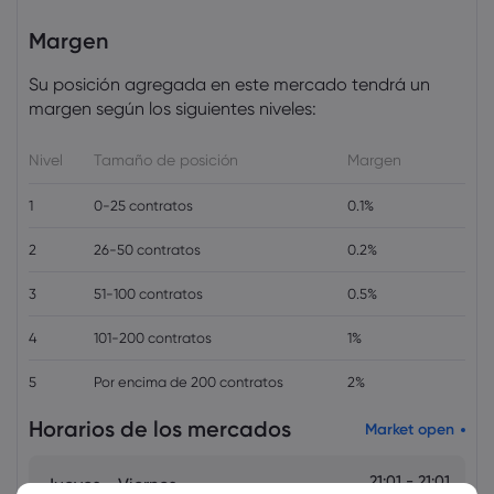
Forex
Índices
Margen
Markets.com Support Team
2025 Jul 12, 21:00
Su posición agregada en este mercado tendrá un
Adelanto semanal: Los datos de
margen según los siguientes niveles:
inflación de EE. UU., Canadá y Reino
Unido acapararán la atención
Nivel
Tamaño de posición
Margen
Forex
Índices
1
0-25 contratos
0.1%
2
26-50 contratos
0.2%
3
51-100 contratos
0.5%
4
101-200 contratos
1%
5
Por encima de 200 contratos
2%
Horarios de los mercados
Market open
21:01 - 21:01
Jueves - Viernes