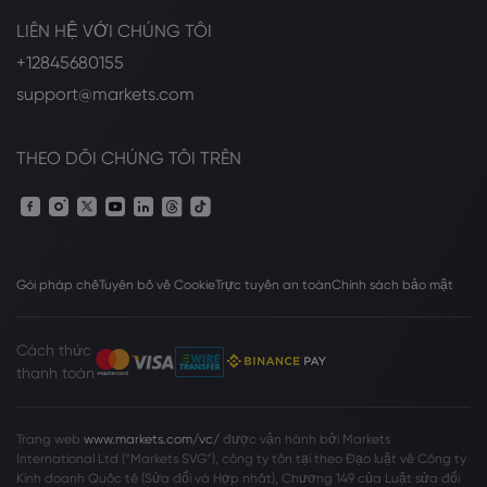
LIÊN HỆ VỚI CHÚNG TÔI
+12845680155
support@markets.com
THEO DÕI CHÚNG TÔI TRÊN
Gói pháp chế
Tuyên bố về Cookie
Trực tuyến an toàn
Chính sách bảo mật
Cách thức
thanh toán
Trang web
www.markets.com/vc/
được vận hành bởi Markets
International Ltd (“Markets SVG”), công ty tồn tại theo Đạo luật về Công ty
Kinh doanh Quốc tế (Sửa đổi và Hợp nhất), Chương 149 của Luật sửa đổi