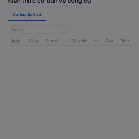
Kiến thức cơ bản về công cụ
Dữ liệu lịch sử
Weekly
Ngày
Đóng
Thay đổi
% Thay đổi
Mở
Cao
Thấp