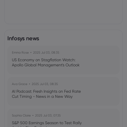
Infosys news
Emma Rose
2025 Jul 03, 08:35
US Economy on Stagflation Watch:
Apollo Global Management's Outlook
Ava Grace
2025 Jul 03, 08:35
AI Podcast: Fresh Insights on Fed Rate
Cut Timing - News in a New Way
Sophia Claire
2025 Jul 03, 07:35
S&P 500 Earnings Season to Test Rally