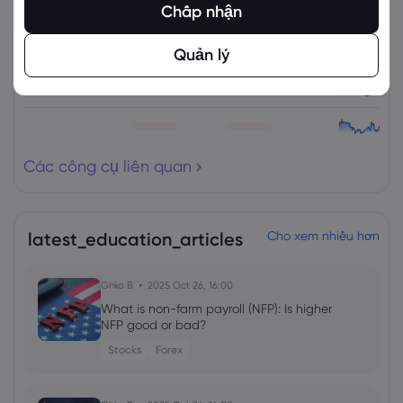
Chấp nhận
Quản lý
Các công cụ liên quan
latest_education_articles
Cho xem nhiều hơn
Ghko B
2025 Oct 26, 16:00
What is non-farm payroll (NFP): Is higher
NFP good or bad?
Stocks
Forex