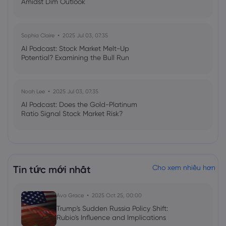
Amidst Dim Outlook
Sophia Claire
2025 Jul 03, 07:35
AI Podcast: Stock Market Melt-Up
Potential? Examining the Bull Run
Noah Lee
2025 Jul 03, 07:35
AI Podcast: Does the Gold-Platinum
Ratio Signal Stock Market Risk?
Tin tức mới nhất
Cho xem nhiều hơn
Ava Grace
2025 Oct 25, 00:00
Trump's Sudden Russia Policy Shift:
Rubio's Influence and Implications