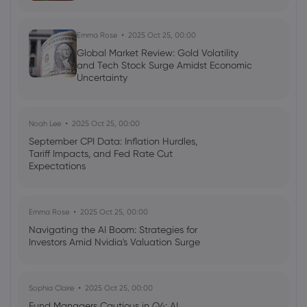
Emma Rose
2025 Oct 25, 00:00
Global Market Review: Gold Volatility
and Tech Stock Surge Amidst Economic
Uncertainty
Noah Lee
2025 Oct 25, 00:00
September CPI Data: Inflation Hurdles,
Tariff Impacts, and Fed Rate Cut
Expectations
Emma Rose
2025 Oct 25, 00:00
Navigating the AI Boom: Strategies for
Investors Amid Nvidia's Valuation Surge
Sophia Claire
2025 Oct 25, 00:00
Fund Managers Cautious in Q4: AI,