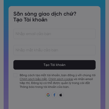
Sẵn sàng giao dịch chứ?
Tạo Tài khoản
Các mật khẩu phải dài từ 8 đến 15 ký tự
Các mật khẩu phải chứa ít nhất 1 chữ số
Các mật khẩu phải chứa ít nhất 1 ký tự viết hoa
Bằng cách tạo một tài khoản, bạn đồng ý với chúng tôi
Chính sách bảo mật
,
Chính sách cookie
và nhận email
Các mật khẩu phải chứa ít nhất 1 ký tự viết thường
tiếp thị. Đăng ký có thể được quản lý trong cài đặt
Mật khẩu phải chứa ~!@#£%^&amp;*()_-+=:;&lt;&gt;\{,\[]?,.
Thông báo trong tài khoản của bạn.
Không được sử dụng mật khẩu hay dùng.
Mật khẩu không thể chứa các ký tự không phải là ký tự
latin
Các mật khẩu không thể chứa các khoảng trắng