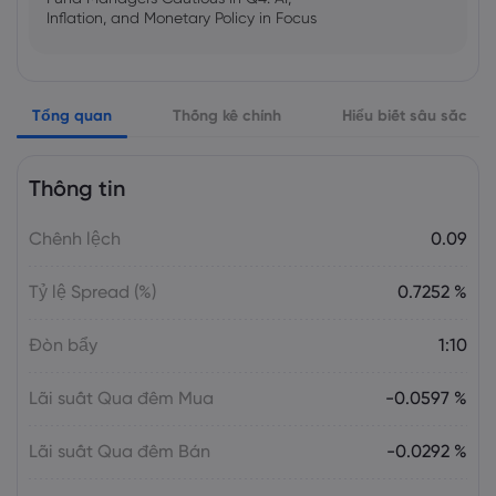
Inflation, and Monetary Policy in Focus
Emma Rose
2025 Oct 25, 00:00
Tổng quan
Thống kê chính
Hiểu biết sâu sắc
US Government Shutdown Threatens
October Inflation Data Release
Thông tin
Sophia Claire
2025 Oct 24, 00:00
Chênh lệch
0.09
US-EU Relations: Russia Sanctions Unite
Despite Trade Tensions
Tỷ lệ Spread (%)
0.7252 %
Emma Rose
2025 Oct 24, 00:00
Đòn bẩy
1:10
BOJ Warns of Japan Stock Market
Overheating, U.S. Trade Policy Risk
Lãi suất Qua đêm Mua
-0.0597 %
Lãi suất Qua đêm Bán
-0.0292 %