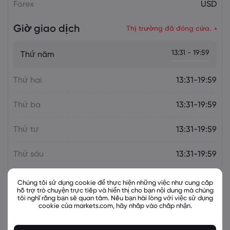
Forex
USD
Giờ giao dịch
Thị trường đã đóng cửa.
13:31 - 19:59
Thứ năm
Thứ hai
13:31-19:59
Thứ ba
13:31-19:59
Thứ tư
13:31-19:59
Thứ sáu
13:31-19:59
Chúng tôi sử dụng cookie để thực hiện những việc như cung cấp
hỗ trợ trò chuyện trực tiếp và hiển thị cho bạn nội dung mà chúng
tôi nghĩ rằng bạn sẽ quan tâm. Nếu bạn hài lòng với việc sử dụng
Các công cụ liên quan
cookie của markets.com, hãy nhấp vào chấp nhận.
Tài sản
Bán
Mua
% Thay đổi