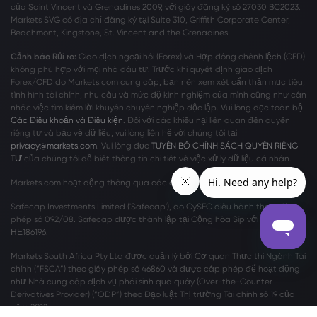
của Saint Vincent và Grenadines 2009, với giấy đăng ký số 27030 BC2023.
Markets SVG có địa chỉ đăng ký tại Suite 310, Griffith Corporate Center,
Beachmont, Kingstone, St. Vincent and the Grenadines.
Cảnh báo Rủi ro:
Giao dịch ngoại hối (Forex) và Hợp đồng chênh lệch (CFD)
không phù hợp với mọi nhà đầu tư. Trước khi quyết định giao dịch
Forex/CFD do Markets.com cung cấp, bạn nên xem xét cẩn thận mục tiêu,
tình hình tài chính, nhu cầu và mức độ kinh nghiệm của mình cũng như cân
nhắc việc tìm kiếm lời khuyên chuyên nghiệp độc lập. Vui lòng đọc toàn bộ
Các Điều khoản và Điều kiện
. Đối với các khiếu nại liên quan đến quyền
riêng tư và bảo vệ dữ liệu, vui lòng liên hệ với chúng tôi tại
privacy@markets.com
. Vui lòng đọc
TUYÊN BỐ CHÍNH SÁCH QUYỀN RIÊNG
TƯ
của chúng tôi để biết thông tin chi tiết về việc xử lý dữ liệu cá nhân.
Markets.com hoạt động thông qua các chi nhánh sau:
Safecap Investments Limited ('Safecap'), do CySEC điều hành theo giấy
phép số 092/08. Safecap được thành lập tại Cộng hòa Síp với số công ty
ΗΕ186196.
Markets South Africa Pty Ltd được quản lý bởi Cơ quan Thực thi Ngành Tài
chính (“FSCA”) theo giấy phép số 46860 và được cấp phép để hoạt động
như Nhà cung cấp dịch vụ phái sinh qua quầy (Over-the-Counter
Derivatives Provider) (“ODP”) theo Đạo luật Thị trường Tài chính số 19 của
năm 2012.