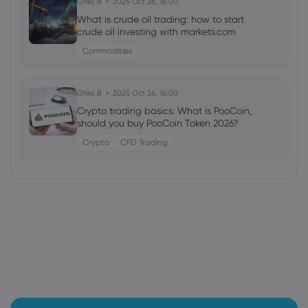
Ghko B
2025 Oct 26, 16:00
What is crude oil trading: how to start
crude oil investing with markets.com
Commodities
Ghko B
2025 Oct 26, 16:00
Crypto trading basics: What is PooCoin,
should you buy PooCoin Token 2026?
Crypto
CFD Trading