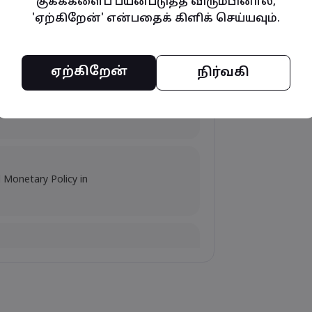
குக்கீகளைப் பயன்படுத்த விரும்பினால்,
'ஏற்கிறேன்' என்பதைக் கிளிக் செய்யவும்.
mpacts, and Fed Rate Cut
ஏற்கிறேன்
நிர்வகி
s Amid Nvidia's Valuation
d Monetary Policy in
flation Data Release