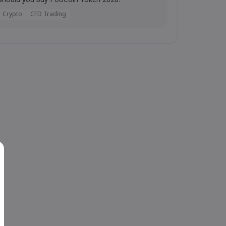
should you buy PooCoin Token 2026?
Crypto
CFD Trading