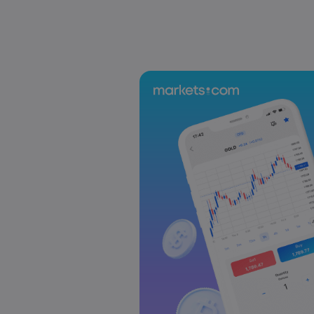
US-EU Relations: Russia Sanctions Unite Despit
Emma Rose
2025 Oct 24, 00:00
BOJ Warns of Japan Stock Market Overheating, U.