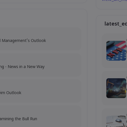
latest_e
al Management's Outlook
ing - News in a New Way
Dim Outlook
amining the Bull Run