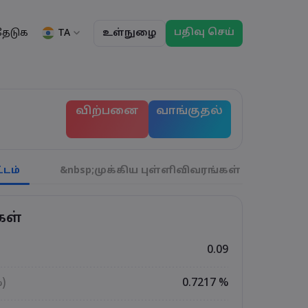
பதிவு செய்
TA
தேடுக
உள்நுழை
ு
ப்பாய்வுகள்
தகவல்
சட்டத் தொகுப்பு
வர்த்தக அம்சங்கள்
சட்டத் தொகுப்பு
மார்கெட்டின் ஆழம்
English
English
விற்பனை
வாங்குதல்
English (ZA)
English (St. Vincent)
ட்டியல்
Dansk
Italiano
ந்தனைகள்
Danish
Italian
Bahasa Melayu
ภาษาไทย
்கள்
Malay
Thai
हिन्दी
Português
டம்
&nbsp;முக்கிய புள்ளிவிவரங்கள்
துல்
ிகள்
Hindi
Portuguese
் வர்த்தக விடுமுறைகள
காலாவதி ரோல்ஓவர
கள்
0.09
%)
0.7217 %