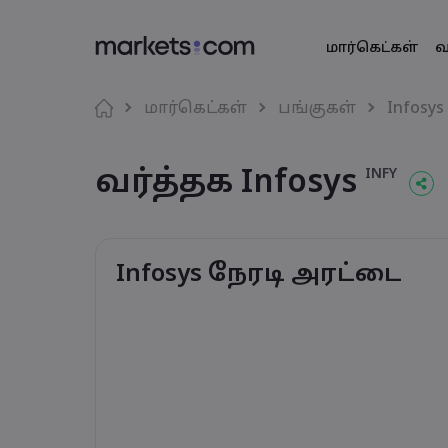
மார்கெட்கள்
வ
வர்த்தகத் தள
Markets.co
தயாரிப்ப
மொழி
மார்கெட்கள்
பங்குகள்
Infosys
இணைய தளம்
எதற்காக marke
English
English
அந்நிய ச
வர்த்தக Infosys
English (Global)
English (EU)
INFY
செயலி
உலகளாவிய 
Deutsch
Español
வியாபாரச் ச
MT4
எங்கள் குழுமம
German
Spanish (Latam)
Nederlands
العربية
MT5
விருதுகள் மற்
Dutch
Arabic
கிரிப்டோ
繁體中文
简体中文
சமூக வர்த்தகம்
Traditional Chinese
Simplified Chinese
Infosys நேரடி அரட்டை
Bahasa Indonesia
한국어
பத்திரங்கள்
Indonesian
Korean