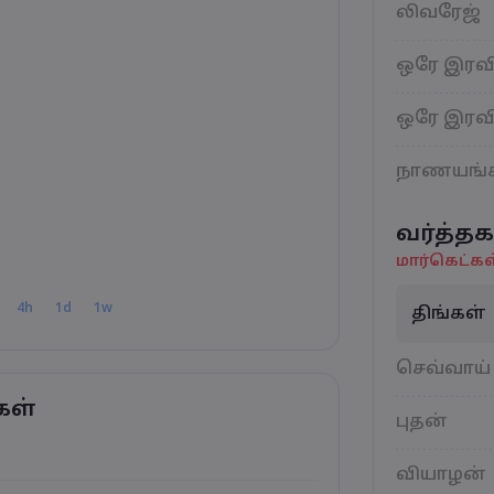
லிவரேஜ்
ஒரே இரவி
ஒரே இரவி
நாணயங்
வர்த்தக
மார்கெட்கள
4h
1d
1w
திங்கள்
செவ்வாய்
கள்
புதன்
வியாழன்