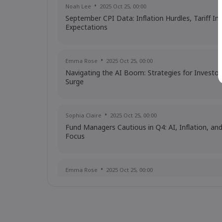
Noah Lee
2025 Oct 25, 00:00
September CPI Data: Inflation Hurdles, Tariff I
Expectations
Emma Rose
2025 Oct 25, 00:00
Navigating the AI Boom: Strategies for Investor
Surge
Sophia Claire
2025 Oct 25, 00:00
Fund Managers Cautious in Q4: AI, Inflation, an
Focus
Emma Rose
2025 Oct 25, 00:00
US Government Shutdown Threatens October In
Sophia Claire
2025 Oct 24, 00:00