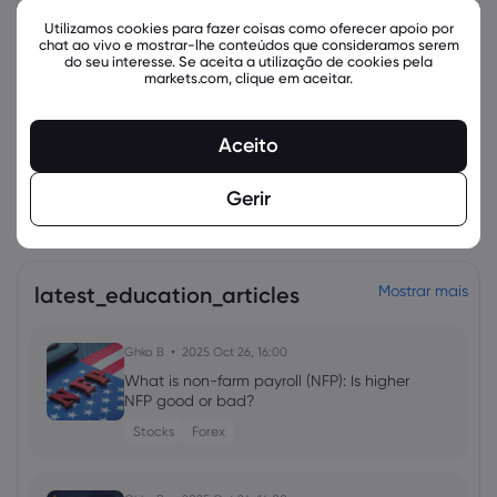
Utilizamos cookies para fazer coisas como oferecer apoio por
chat ao vivo e mostrar-lhe conteúdos que consideramos serem
do seu interesse. Se aceita a utilização de cookies pela
markets.com, clique em aceitar.
Aceito
Gerir
Instrumentos relacionados
latest_education_articles
Mostrar mais
Ghko B
2025 Oct 26, 16:00
What is non-farm payroll (NFP): Is higher
NFP good or bad?
Stocks
Forex