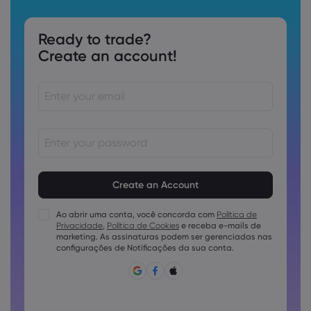
Ready to trade?
Create an account!
As senhas devem ter de 8 a 15 caracteres
As senhas devem conter pelo menos 1 caractere numérico
As senhas devem conter pelo menos 1 letra maiúscula
Ao abrir uma conta, você concorda com
Política de
Privacidade
,
Política de Cookies
e receba e-mails de
As senhas devem conter pelo menos 1 letra minúscula
marketing. As assinaturas podem ser gerenciadas nas
A senha deve conter ~!@#£%^e)_-+=:;&lt;&gt;{,[]?,.
configurações de Notificações da sua conta.
A senha não pode ser utilizada conjuntamente
A senha não pode conter caracteres não latinos
As senhas não podem conter espaços