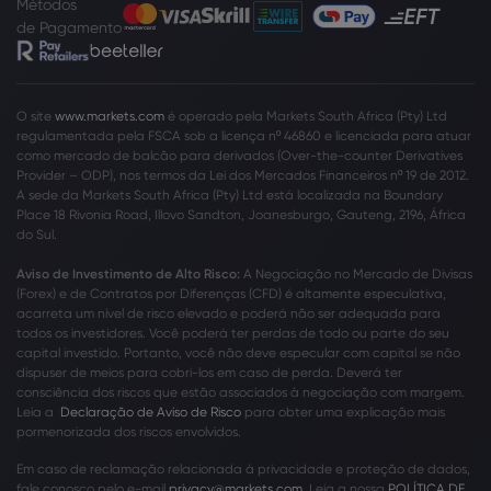
Métodos
de Pagamento
O site
www.markets.com
é operado pela Markets South Africa (Pty) Ltd
regulamentada pela FSCA sob a licença nº 46860 e licenciada para atuar
como mercado de balcão para derivados (Over-the-counter Derivatives
Provider – ODP), nos termos da Lei dos Mercados Financeiros nº 19 de 2012.
A sede da Markets South Africa (Pty) Ltd está localizada na Boundary
Place 18 Rivonia Road, Illovo Sandton, Joanesburgo, Gauteng, 2196, África
do Sul.
Aviso de Investimento de Alto Risco:
A Negociação no Mercado de Divisas
(Forex) e de Contratos por Diferenças (CFD) é altamente especulativa,
acarreta um nível de risco elevado e poderá não ser adequada para
todos os investidores. Você poderá ter perdas de todo ou parte do seu
capital investido. Portanto, você não deve especular com capital se não
dispuser de meios para cobri-los em caso de perda. Deverá ter
consciência dos riscos que estão associados à negociação com margem.
Leia a
Declaração de Aviso de Risco
para obter uma explicação mais
pormenorizada dos riscos envolvidos.
Em caso de reclamação relacionada à privacidade e proteção de dados,
fale conosco pelo e-mail
privacy@markets.com
. Leia a nossa
POLÍTICA DE