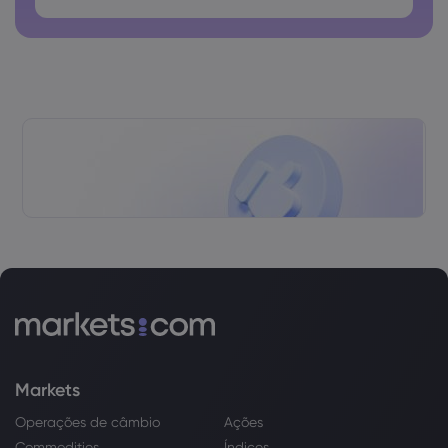
Markets
Operações de câmbio
Ações
Commodities
Índices