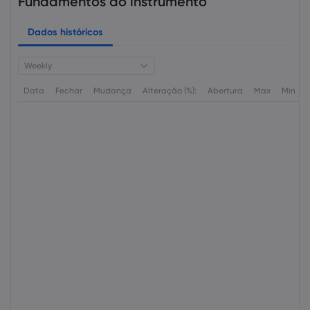
Fundamentos do instrumento
Dados históricos
Weekly
Data
Fechar
Mudança
Alteração (%):
Abertura
Max
Min