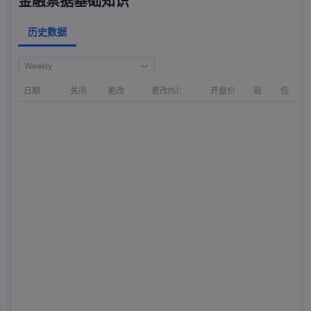
金融票据基础知识
历史数据
Weekly
日期
关闭
更改
更改(%)：
开盘价
高
低