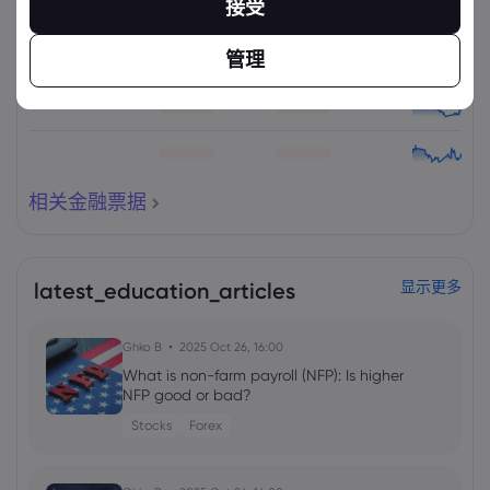
接受
管理
相关金融票据
latest_education_articles
显示更多
Ghko B
2025 Oct 26, 16:00
What is non-farm payroll (NFP): Is higher
NFP good or bad?
Stocks
Forex