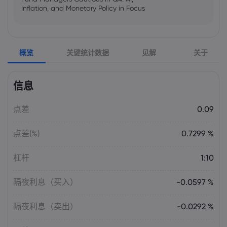
Inflation, and Monetary Policy in Focus
Emma Rose
2025 Oct 25, 00:00
概览
关键统计数据
见解
关于
US Government Shutdown Threatens
October Inflation Data Release
信息
Sophia Claire
2025 Oct 24, 00:00
点差
0.09
US-EU Relations: Russia Sanctions Unite
Despite Trade Tensions
点差(%)
0.7299 %
Emma Rose
2025 Oct 24, 00:00
杠杆
1:10
BOJ Warns of Japan Stock Market
Overheating, U.S. Trade Policy Risk
隔夜利息（买入）
-0.0597 %
隔夜利息（卖出）
-0.0292 %