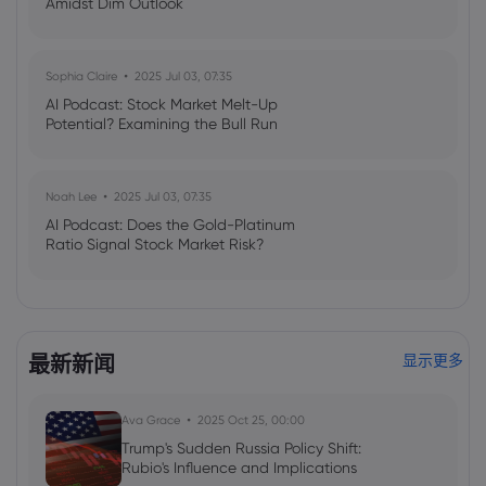
Amidst Dim Outlook
Sophia Claire
2025 Jul 03, 07:35
AI Podcast: Stock Market Melt-Up
Potential? Examining the Bull Run
Noah Lee
2025 Jul 03, 07:35
AI Podcast: Does the Gold-Platinum
Ratio Signal Stock Market Risk?
最新新闻
显示更多
Ava Grace
2025 Oct 25, 00:00
Trump's Sudden Russia Policy Shift:
Rubio's Influence and Implications