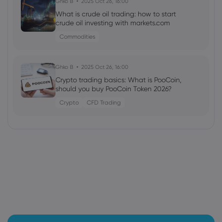
Ghko B
2025 Oct 26, 16:00
What is crude oil trading: how to start
crude oil investing with markets.com
Commodities
Ghko B
2025 Oct 26, 16:00
Crypto trading basics: What is PooCoin,
should you buy PooCoin Token 2026?
Crypto
CFD Trading