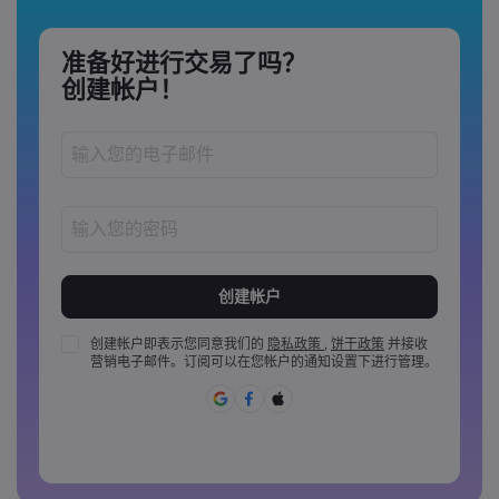
准备好进行交易了吗？
创建帐户！
密码长度必须介于 8 到 15 个字之间
密码必须至少包含 1 个数字
密码必须至少包含 1 个大写字母
创建帐户即表示您同意我们的
隐私政策
,
饼干政策
并接收
营销电子邮件。订阅可以在您帐户的通知设置下进行管理。
密码必须至少包含 1 个小写字母
密码必须包含 ~!@#£%^&amp;*()_-+=:;&lt;&gt;{,[]?,.
密码不能是常用的
密码不能包含非拉丁字母&nbsp;&nbsp;
密码不能包含空格&nbsp;