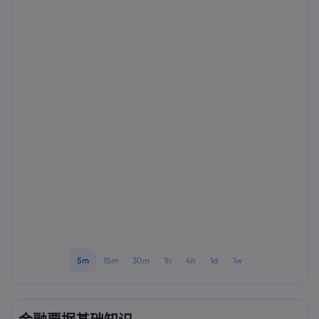
Markets.com 简介
为何选择 markets.
帮助与支持
全球服务
常见问题解答
数据与安全
集团简介
帮助中心
安全上网
法律资源包
奖项和媒体
联系客服
Cookie 披露声明
合法交易条例
投诉
5m
15m
30m
1h
4h
1d
1w