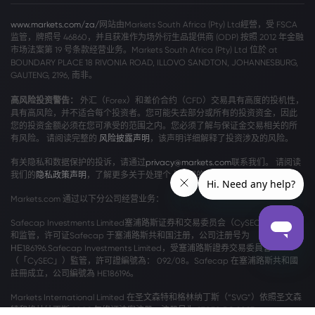
www.markets.com/za/
网站由Markets South Africa (Pty) Ltd經營，受 FSCA
监管，牌照号 46860，并且获准作为场外衍生品提供商 (ODP) 按照 2012 年金融
市场法案第 19 号条款经营业务。Markets South Africa (Pty) Ltd 位於 at
BOUNDARY PLACE 18 RIVONIA ROAD, ILLOVO SANDTON, JOHANNESBURG,
GAUTENG, 2196, 南非。
高风险投资警告：
外汇（Forex）和差价合约（CFD）交易具有高度的投机性，
具有高风险，并不适合每个投资者。您可能失去部分或所有的投资资金，因此
您的投资金额必须在您可承受的范围之内。您必须了解与保证金交易相关的所
有风险。 请阅读完整的
风险披露声明
，该声明详细解释了投资涉及的风险。
有关隐私和数据保护的投诉，请通过
privacy@markets.com
联系我们。 请阅读
我们的
隐私政策声明
，了解更多关于处理个人数据的信息。
Markets.com 通过以下分公司经营业务：
Safecap Investments Limited塞浦路斯证券和交易委员会（CySEC）颁发牌照
和监管，许可证Safecap 于塞浦路斯共和国注册，公司注册号为
ΗΕ186196.Safecap Investments Limited，受塞浦路斯證券交易委員會
（「CySEC」）監管，許可證編號為： 092/08。Safecap 在塞浦路斯共和國
註冊成立，公司編號為 HE186196。
Markets International Limited 在圣文森特和格林纳丁斯（“SVG”）依照圣文森
特和格林纳丁斯 2009 年修订法案注册，注册号为 27030 BC 2023。