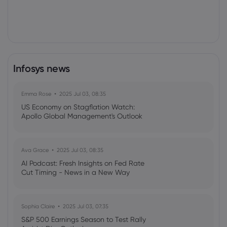
Infosys news
Emma Rose
2025 Jul 03, 08:35
US Economy on Stagflation Watch:
Apollo Global Management's Outlook
Ava Grace
2025 Jul 03, 08:35
AI Podcast: Fresh Insights on Fed Rate
Cut Timing - News in a New Way
Sophia Claire
2025 Jul 03, 07:35
S&P 500 Earnings Season to Test Rally