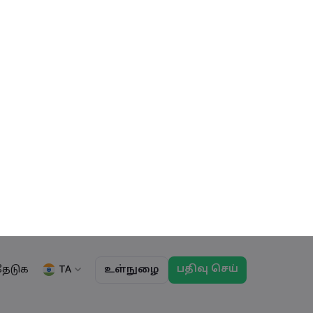
பதிவு செய்
TA
தேடுக
உள்நுழை
ு
ப்பாய்வுகள்
தகவல்
சட்டத் தொகுப்பு
வர்த்தக அம்சங்கள்
சட்டத் தொகுப்பு
மார்கெட்டின் ஆழம்
English
English
English (ZA)
English (St. Vincent)
ட்டியல்
உடைமைப்
முழு பட்டியலைக்
Dansk
Italiano
ந்தனைகள்
Danish
Italian
காண்க
பட்டியல்
Bahasa Melayu
ภาษาไทย
்கள்
Malay
Thai
हिन्दी
Português
ிகள்
Hindi
Portuguese
பிரபலமானது
வியாபாரச் சரக்குகள்
குறியீடுக
் வர்த்தக விடுமுறைகள
காலாவதி ரோல்ஓவர
உடைமை
விற்பனை
வாங்குதல்