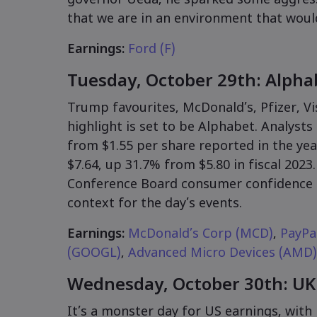
governor Ueda, he sparked some aggressiv
that we are in an environment that would 
Earnings:
Ford (F)
Tuesday, October 29th: Alpha
Trump favourites, McDonald’s, Pfizer, Vi
highlight is set to be Alphabet. Analysts
from $1.55 per share reported in the year
$7.64, up 31.7% from $5.80 in fiscal 2023
Conference Board consumer confidence 
context for the day’s events.
Earnings:
McDonald’s Corp (MCD)
,
PayPa
(GOOGL)
,
Advanced Micro Devices (AMD)
Wednesday, October 30th: UK
It’s a monster day for US earnings, wit