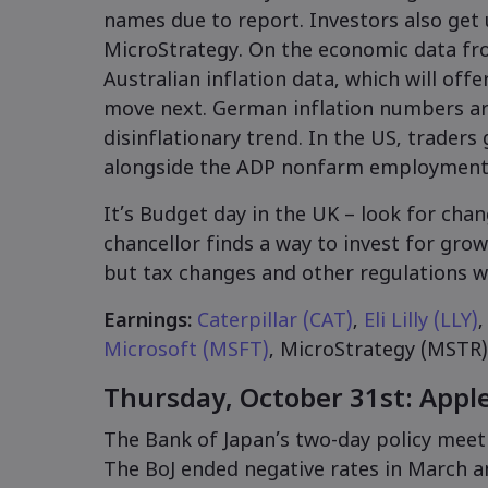
names due to report. Investors also get
MicroStrategy. On the economic data fron
Australian inflation data, which will off
move next. German inflation numbers are
disinflationary trend. In the US, trader
alongside the ADP nonfarm employment
It’s Budget day in the UK – look for cha
chancellor finds a way to invest for grow
but tax changes and other regulations wi
Earnings:
Caterpillar (CAT)
,
Eli Lilly (LLY)
Microsoft (MSFT)
, MicroStrategy (MSTR
Thursday, October 31st: Appl
The Bank of Japan’s two-day policy meeti
The BoJ ended negative rates in March an