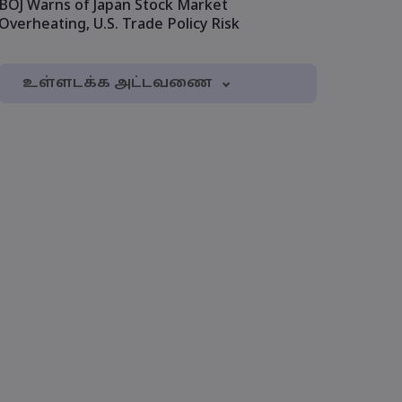
BOJ Warns of Japan Stock Market
Overheating, U.S. Trade Policy Risk
1. Monday, October 28th: Japan Elections
2. Tuesday, October 29th: Alphabet
Earnings
3. Wednesday, October 30th: UK Budget,
US tech earnings
4. Thursday, October 31st: Apple
Earnings
5. Friday, November 1st: Nonfarm
Payrolls