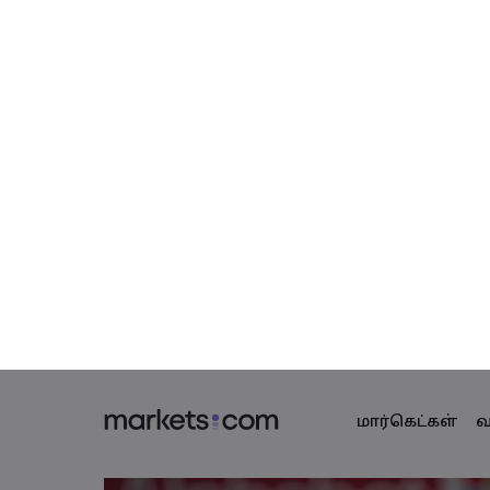
மார்கெட்கள்
வ
வர்த்தகத் தள
Markets.co
தயாரிப்ப
மொழி
News
இணைய தளம்
எதற்காக marke
English
English
அந்நிய ச
Week ahead: Apple lea
English (Global)
English (EU)
செயலி
உலகளாவிய 
Deutsch
Español
வியாபாரச் ச
MT4
எங்கள் குழுமம
German
Spanish (Latam)
Budget and Nonfarm P
Nederlands
العربية
MT5
விருதுகள் மற்
Dutch
Arabic
கிரிப்டோ
繁體中文
简体中文
சமூக வர்த்தகம்
Traditional Chinese
Simplified Chinese
Bahasa Indonesia
한국어
திங்கள் Oct 28 2024 05:38
பத்திரங்கள்
Indonesian
Korean
உள்ளடக்க அட்டவண
1. Monday, October 28th: Japan Electi