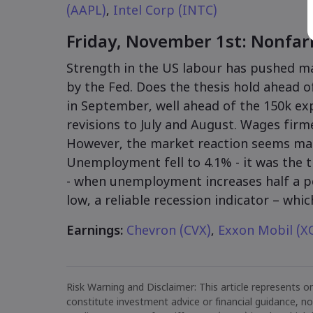
(AAPL)
,
Intel Corp (INTC)
Friday, November 1st: Nonfar
Strength in the US labour has pushed ma
by the Fed. Does the thesis hold ahead 
in September, well ahead of the 150k ex
revisions to July and August. Wages fir
However, the market reaction seems main
Unemployment fell to 4.1% - it was the t
- when unemployment increases half a p
low, a reliable recession indicator – whic
Earnings:
Chevron (CVX)
,
Exxon Mobil (
Risk Warning and Disclaimer: This article represents on
constitute investment advice or financial guidance, n