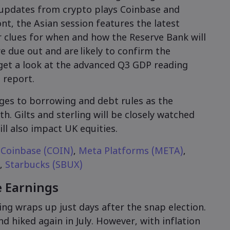
 updates from crypto plays Coinbase and
t, the Asian session features the latest
er clues for when and how the Reserve Bank will
 due out and are likely to confirm the
s get a look at the advanced Q3 GDP reading
 report.
nges to borrowing and debt rules as the
th. Gilts and sterling will be closely watched
ll also impact UK equities.
,
Coinbase (COIN)
,
Meta Platforms (META)
,
),
Starbucks (SBUX)
நேரடி அரட்டை ஆதரவை வழங்குவது,
உங்களுக்குப் பிடிக்கும் என்று நாங்கள்
e Earnings
நினைக்கும் உள்ளடக்கத்தைக் காண்பிப்பது
போன்றவற்றைச் செய்ய நாங்கள் குக்கீகளைப்
ng wraps up just days after the snap election.
பயன்படுத்துகிறோம். markets.com இன்
d hiked again in July. However, with inflation