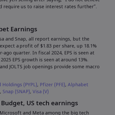
e yen selling after saying, "I do not believe
require us to raise interest rates further”.
bet Earnings
sa and Snap, all report earnings, but the
 expect a profit of $1.83 per share, up 18.1%
-ago quarter. In fiscal 2024, EPS is seen at
. 2025 EPS growth is seen at around 13%.
and JOLTS job openings provide some macro
l Holdings (PYPL)
,
Pfizer (PFE)
,
Alphabet
,
Snap (SNAP)
,
Visa (V)
 Budget, US tech earnings
h Microsoft and Meta among the big tech