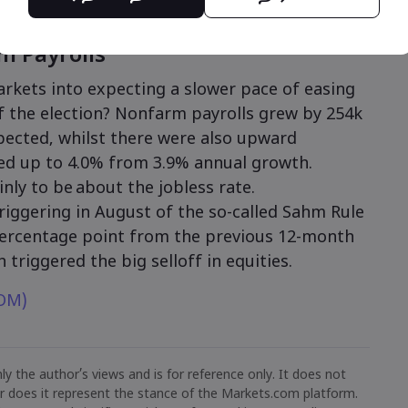
m Payrolls
rkets into expecting a slower pace of easing
of the election? Nonfarm payrolls grew by 254k
pected, whilst there were also upward
med up to 4.0% from 3.9% annual growth.
ly to be about the jobless rate.
riggering in August of the so-called Sahm Rule
ercentage point from the previous 12-month
h triggered the big selloff in equities.
XOM)
ly the author’s views and is for reference only. It does not
or does it represent the stance of the Markets.com platform.