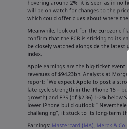
hovering around 2%, it is seen as in no h
will be on watch for changes to the pric
which could offer clues about where the 
Meanwhile, look out for the Eurozone flas
confirm that the ECB is sticking to its ea
be closely watched alongside the lates
index.
Apple earnings are the big-ticket event f
revenues of $94.23bn. Analysts at Morga
report: "We expect Apple to post a stro
late-cycle strength in the iPhone 15 – b
growth) and EPS (of $2.36) 1-2% below S
lower iPhone build outlook.” Neverthele
challenging”, it stuck to its long-term the
Earnings:
Mastercard (MA)
,
Merck & Co 