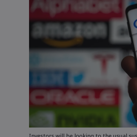
2. Tuesday, October 29th: Alphabet Ea
3. Wednesday, October 30th: UK Budg
4. Thursday, October 31st: Apple Earn
5. Friday, November 1st: Nonfarm Payr
Investors will be looking to the usual sus