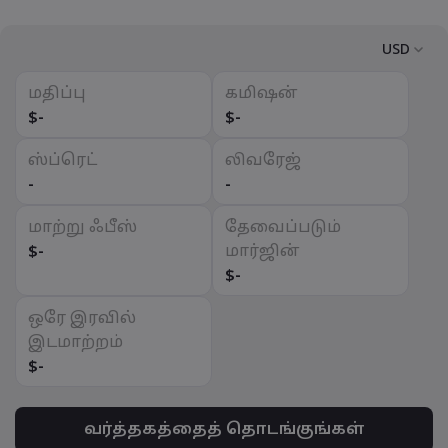
USD
மதிப்பு
கமிஷன்
USD
$
-
$
-
EUR
ஸ்ப்ரெட்
லிவரேஜ்
GBP
-
-
CAD
மாற்று ஃபீஸ்
தேவைப்படும்
AUD
மார்ஜின்
$
-
CHF
$
-
ZAR
ஒரே இரவில்
MXN
இடமாற்றம்
$
-
JPY
வர்த்தகத்தைத் தொடங்குங்கள்