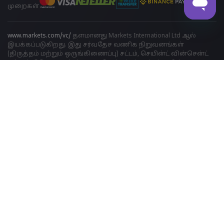
முறைகள்
www.markets.com/vc/
தளமானது Markets International Ltd ஆல்
இயக்கப்படுகிறது. இது சர்வதேச வணிக நிறுவனங்கள்
(திருத்தம் மற்றும் ஒருங்கிணைப்பு) சட்டம், செயின்ட் வின்சென்ட்
மற்றும் கிரெனடைன்ஸ், 2009 திருத்தப்பட்ட சட்டங்களின்
அத்தியாயம் 149 என்பதின் கீழ் வணிக நிறுவனமாக
அங்கீகரிக்கப்பட்டுள்ளது. இதன் பதிவு எண் 27030 BC2023. Markets
International Ltd நிறுவனமானது Suite 310, Griffith Corporate Center,
Beachmont, Kingstone, St. Vincent and the Grenadines இடத்தில்
அமைந்துள்ளது.
ஆபத்து எச்சரிக்கை:
அந்நிய செலாவணி (ஃபோரக்ஸ்) மற்றும்
வேறுபாடுக்கான ஒப்பந்தங்களில் (CFD) டிரேடிங் செய்வது
அனைத்து முதலீட்டாளருக்கும் ஏற்றதல்ல. Markets.com வழங்கும்
அந்நியச் செலாவணி/CFDகளில் வர்த்தகம் செய்ய
முடிவெடுப்பதற்குமுன், உங்கள் நோக்கங்கள், நிதி நிலைமை,
தேவைகள் மற்றும் அனுபவ அளவு ஆகியவற்றைக் கவனமாகப்
பரிசீலித்து, உங்கள் தனிப்பட்ட துறைசார் நிபுணரின்
ஆலோசனையைப் பெற வேண்டும்.
விதிமுறைகள் மற்றும்
நிபந்தனைகளை
முழுமையாகப் படிக்கவும். தனியுரிமை மற்றும்
தரவு பாதுகாப்பு தொடர்பான புகார்களுக்கு,
privacy@markets.com
இல் எங்களைத் தொடர்பு கொள்ளவும். தனிப்பட்ட தரவைக்