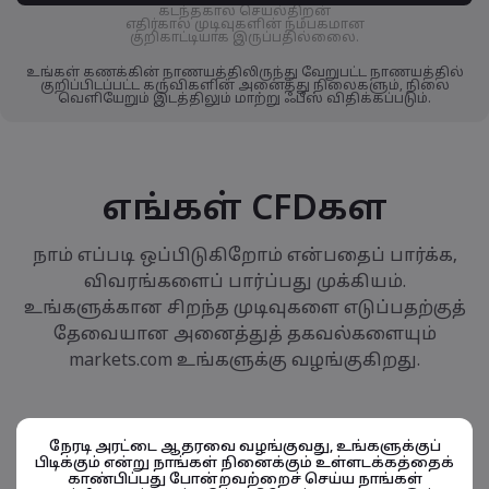
கடந்தகால செயல்திறன்
எதிர்கால முடிவுகளின் நம்பகமான
குறிகாட்டியாக இருப்பதில்லைை.
உங்கள் கணக்கின் நாணயத்திலிருந்து வேறுபட்ட நாணயத்தில்
குறிப்பிடப்பட்ட கருவிகளின் அனைத்து நிலைகளும், நிலை
வெளியேறும் இடத்திலும் மாற்று ஃபீஸ் விதிக்கப்படும்.
எங்கள் CFDகள
நாம் எப்படி ஒப்பிடுகிறோம் என்பதைப் பார்க்க,
விவரங்களைப் பார்ப்பது முக்கியம்.
உங்களுக்கான சிறந்த முடிவுகளை எடுப்பதற்குத்
தேவையான அனைத்துத் தகவல்களையும்
markets.com உங்களுக்கு வழங்குகிறது.
நேரடி அரட்டை ஆதரவை வழங்குவது, உங்களுக்குப்
பிடிக்கும் என்று நாங்கள் நினைக்கும் உள்ளடக்கத்தைக்
காண்பிப்பது போன்றவற்றைச் செய்ய நாங்கள்