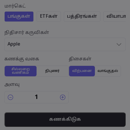
மார்கெட்
பங்குகள்
ETFகள்
பத்திரங்கள்
வியாபாரச
நிதிசார் கருவிகள்
Apple
கணக்கு வகை
திசைகள்
சில்லறை
நிபுணர்
விற்பனை
வாங்குதல்
வணிகம்
அளவு
கணக்கிடுக