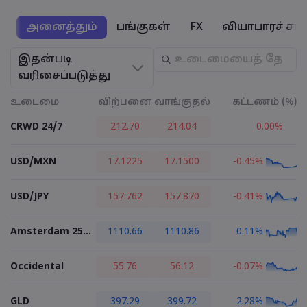
அனைத்தும்
பங்குகள்
FX
வியாபாரச் சரக
Markets.com - 
இதன்படி
வரிசைப்படுத்து
எதற்காக market
உதவி & ஆதரவ
உடைமை
விற்பனை
வாங்குதல்
கட்டணம் (%)
உலகளாவிய ச
தொடர்பு ஆதரவு
தரவு & பாதுகாப
CRWD 24/7
212.70
214.04
0.00%
எங்கள் குழுமம்
புகார்கள்
ஆன்லைன் பாதுக
சட்டத் தொகுப்ப
விருதுகள் மற்றும
USD/MXN
17.1225
17.1500
-0.45%
குக்கீ டிஸ்க்ள
சட்டத் தொகுப்பு
USD/JPY
157.762
157.870
-0.41%
Amsterdam 25 - Futures
1110.66
1110.86
0.11%
Occidental
55.76
56.12
-0.07%
GLD
397.29
399.72
2.28%