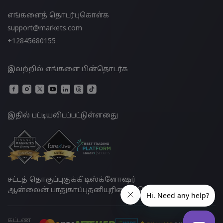
எங்களைத் தொடர்புகொள்க
support@markets.com
+12845680155
இவற்றில் எங்களை பின்தொடர்க
இதில் பட்டியலிடப்பட்டுள்ளதுை
சட்டத் தொகுப்பு
குக்கீ டிஸ்க்ளோஷர்
ஆன்லைன் பாதுகாப்பு
தனியுரிமைக் கொள்கை
கட்டண