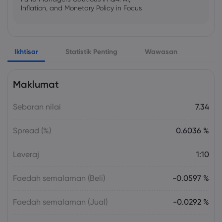
Inflation, and Monetary Policy in Focus
Emma Rose
2025 Oct 25, 00:00
Ikhtisar
Statistik Penting
Wawasan
US Government Shutdown Threatens
October Inflation Data Release
Maklumat
Sophia Claire
2025 Oct 24, 00:00
Sebaran nilai
7.34
US-EU Relations: Russia Sanctions Unite
Despite Trade Tensions
Spread (%)
0.6036 %
Emma Rose
2025 Oct 24, 00:00
Leveraj
1:10
BOJ Warns of Japan Stock Market
Overheating, U.S. Trade Policy Risk
Faedah semalaman (Beli)
-0.0597 %
Faedah semalaman (Jual)
-0.0292 %