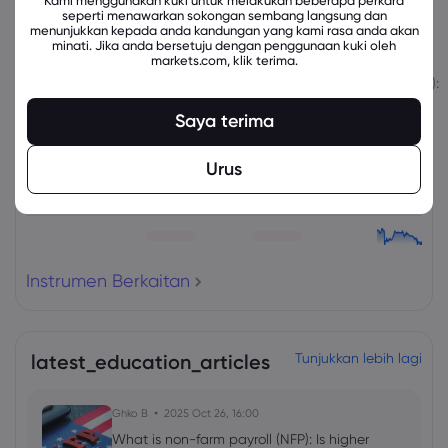
Kami menggunakan kuki untuk melakukan beberapa perkara
seperti menawarkan sokongan sembang langsung dan
menunjukkan kepada anda kandungan yang kami rasa anda akan
Instrumen Berkaitan
minati. Jika anda bersetuju dengan penggunaan kuki oleh
markets.com, klik terima.
Aset
Jual
Beli
Perubahan (%):
Saya terima
Urus
Instrumen Berkaitan
latest_education_articles
Tunjukkan lebih lagi
Ghko B
2025 Oct 26, 16:00
What is non-farm payroll (NFP): Is higher