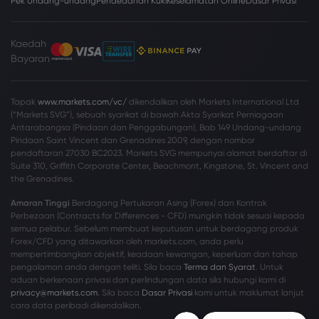
Pek Undang-undang
Pendedahan Kuki
Keselamatan Online
Dasar Privasi
Kaedah
Bayaran
Tapak
www.markets.com/vc/
dikendalikan oleh Markets International Ltd
(“Markets SVG”), sebuah syarikat di bawah Akta Syarikat Perniagaan
Antarabangsa (Pindaan dan Penggabungan), Bab 149 Undang-undang
Pindaan Saint Vincent dan Grenadines 2009, dengan nombor
pendaftaran 27030 BC2023. Markets SVG mempunyai alamat berdaftar di
Suite 310, Griffith Corporate Center, Beachmont, Kingstone, St. Vincent and
the Grenadines.
Amaran Tinggi
Berdagang Pertukaran Asing (Forex) dan Kontrak
Perbezaan (Contracts for Differences - CFD) mungkin tidak sesuai kepada
semua pelabur. Sebelum membuat keputusan untuk berdagang produk
Forex/CFD yang ditawarkan oleh markets.com, anda perlu
mempertimbangkan objektif, keadaan kewangan, keperluan dan tahap
pengalaman anda dengan teliti. Sila baca
Terma dan Syarat
. Untuk
aduan berkenaan privasi dan perlindungan data sila hubungi kami di
privacy@markets.com
. Sila baca
Dasar Privasi
kami untuk maklumat lanjut
cara data peribadi dikendalikan.