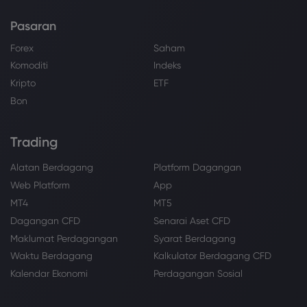
Pasaran
Forex
Saham
Komoditi
Indeks
Kripto
ETF
Bon
Trading
Alatan Berdagang
Platform Dagangan
Web Platform
App
MT4
MT5
Dagangan CFD
Senarai Aset CFD
Maklumat Perdagangan
Syarat Berdagang
Waktu Berdagang
Kalkulator Berdagang CFD
Kalendar Ekonomi
Perdagangan Sosial