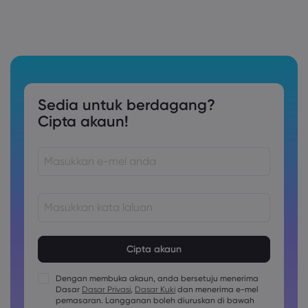
Sedia untuk berdagang?
Cipta akaun!
Kata laluan mestilah di antara 8 dan 15 aksara panjang
Kata laluan mesti mengandungi sekurang-kurangnya 1
nombor aksara
Dengan membuka akaun, anda bersetuju menerima
Kata laluan mesti mengandungi sekurang-kurangnya 1
Dasar
Dasar Privasi
,
Dasar Kuki
dan menerima e-mel
huruf besar aksara
pemasaran. Langganan boleh diuruskan di bawah
Kata laluan mesti mengandungi sekurang-kurangnya 1