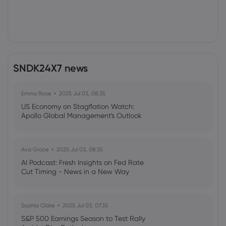
SNDK24X7 news
Emma Rose
2025 Jul 03, 08:35
US Economy on Stagflation Watch:
Apollo Global Management's Outlook
Ava Grace
2025 Jul 03, 08:35
AI Podcast: Fresh Insights on Fed Rate
Cut Timing - News in a New Way
Sophia Claire
2025 Jul 03, 07:35
S&P 500 Earnings Season to Test Rally