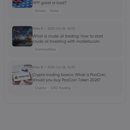
NFP good or bad?
Stocks
Forex
Ghko B
2025 Oct 26, 16:00
What is crude oil trading: how to start
crude oil investing with markets.com
Commodities
Ghko B
2025 Oct 26, 16:00
Crypto trading basics: What is PooCoin,
should you buy PooCoin Token 2026?
Crypto
CFD Trading