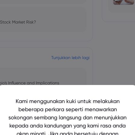
 Stock Market Risk?
Tunjukkan lebih lagi
bio's Influence and Implications
Kami menggunakan kuki untuk melakukan
beberapa perkara seperti menawarkan
sokongan sembang langsung dan menunjukkan
 and Tech Stock Surge Amidst
kepada anda kandungan yang kami rasa anda
akan minati. Jika anda bersetuju dengan