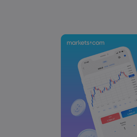
US-EU Relations: Russia Sanctions Unite Despite 
Emma Rose
2025 Oct 24, 00:00
BOJ Warns of Japan Stock Market Overheating, U.