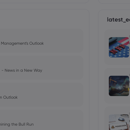
latest_e
l Management's Outlook
ng - News in a New Way
im Outlook
ining the Bull Run