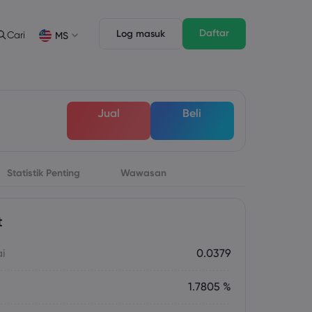
Daftar
Log masuk
Cari
MS
Ciri Dagangan
Undang-undang Pack
n
pth of Market
Undang-undang Pack
English
English
Jual
Beli
English (ZA)
English (St. Vincent)
Dansk
Italiano
Danish
Italian
Bahasa Melayu
ภาษาไทย
Malay
Thai
िन्दी
Statistik Penting
Wawasan
Português
Hindi
Portuguese
t
ai
0.0379
1.7805 %