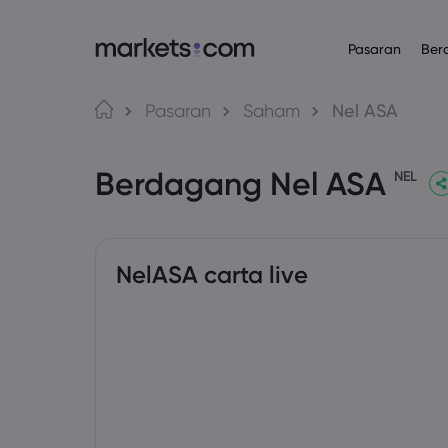
Pasaran
Ber
Platform Daganga
Mengenai
Produk
Bahasa
Pasaran
Saham
Nel ASA
Web Platform
Mengapa Mar
English
English
Forex
Berdagang Nel ASA
English (Global)
English (EU)
App
Penawaran Gl
NEL
Deutsch
Español
Komoditi
MT4
Kumpulan Kam
German
Spanish (Latam)
Nederlands
العربية
MT5
Anugerah da
Indeks
Dutch
Arabic
繁體中文
简体中文
Trading Central
Traditional Chinese
Simplified Chinese
NelASA carta live
Bon
Bahasa Indonesia
한국어
Indonesian
Korean