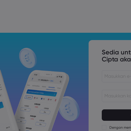
Trade Tensions
S. Trade Policy Risk
Sedia un
Cipta aka
Kata laluan m
panjang
Kata laluan 
kurangnya 1 
Dengan memb
Kata laluan 