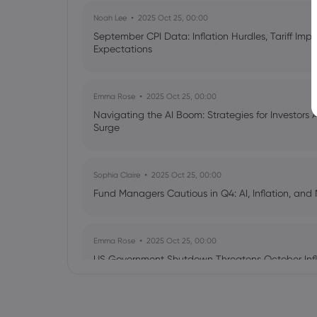
Noah Lee
2025 Oct 25, 00:00
September CPI Data: Inflation Hurdles, Tariff Im
Expectations
Emma Rose
2025 Oct 25, 00:00
Navigating the AI Boom: Strategies for Investors 
Surge
Sophia Claire
2025 Oct 25, 00:00
Fund Managers Cautious in Q4: AI, Inflation, and 
Emma Rose
2025 Oct 25, 00:00
US Government Shutdown Threatens October Infl
Sophia Claire
2025 Oct 24, 00:00