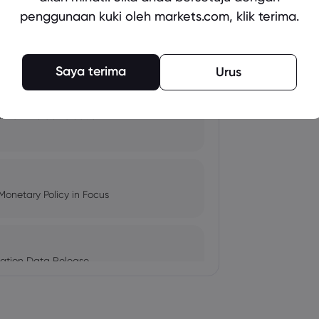
penggunaan kuki oleh markets.com, klik terima.
pacts, and Fed Rate Cut
Saya terima
Urus
Amid Nvidia's Valuation
Monetary Policy in Focus
ation Data Release