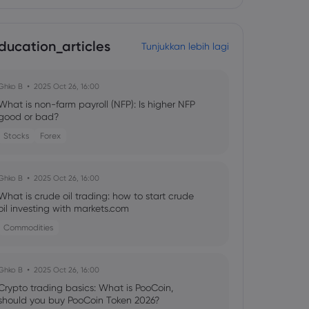
ducation_articles
Tunjukkan lebih lagi
Ghko B
2025 Oct 26, 16:00
What is non-farm payroll (NFP): Is higher NFP
good or bad?
Stocks
Forex
Ghko B
2025 Oct 26, 16:00
What is crude oil trading: how to start crude
oil investing with markets.com
Commodities
Ghko B
2025 Oct 26, 16:00
Crypto trading basics: What is PooCoin,
should you buy PooCoin Token 2026?