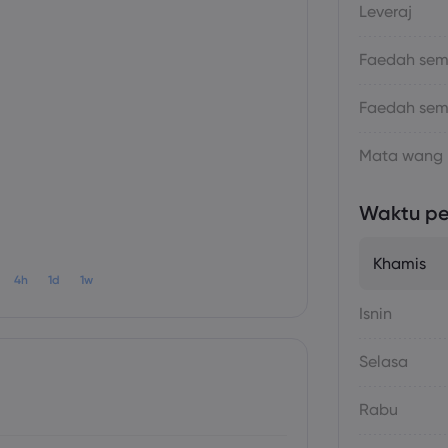
Leveraj
Faedah sema
Faedah sem
Mata wang
Waktu p
Khamis
4h
1d
1w
Isnin
Selasa
Rabu