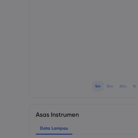
5m
15m
30m
1h
Asas Instrumen
Data Lampau