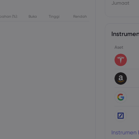
Jumaat
bahan (%):
Buka
Tinggi
Rendah
Instrumen
Aset
Instrumen 