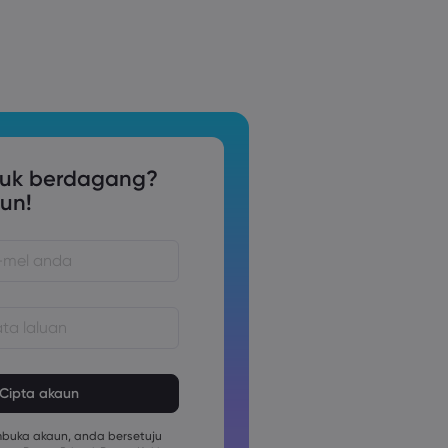
tuk berdagang?
un!
estilah di antara 8 dan 15 aksara
mesti mengandungi sekurang-
nombor aksara
uka akaun, anda bersetuju
mesti mengandungi sekurang-