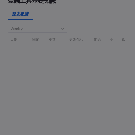
金融工具基礎知識
歷史數據
Weekly
日期
關閉
更改
更改(%)：
開倉
高
低