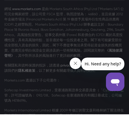
網域
www.markets.com
是由 Markets South Africa (Pty) Ltd ("Markets SA") 公
司完全獨家經營，該公司受 FSCA 監理，執照證號為： 46860，並且依據 2012
年金融市場法 (Financial Markets Act) 第 19 條授予其場外衍生性商品供應商
(ODP) 之經營執照。Markets South Africa (Pty) Ltd 辦事處設立於：Boundary
Place 18 Rivonia Road, Illovo Sandton, Johannesburg, Gauteng, 2196, South
Africa。高風險投資警告。從事交易外匯 (Forex) 和差價合約 (CFD) 屬於高度投
機性質，具有高風險特點，並非適於每一位投資者之用。閣下有可能蒙受部分
或全部投入資金的損失，因此，閣下不應從事無法承受得起資金損失的投機買
賣。您應完全明白保證金交易涉及的一切有關風險。請閱讀完整的
《風險披露
聲明》
，其中對所涉及的風險進行了更詳細的解釋。
有關隱私和資料保護的投訴，請透過
privacy@markets.com
與我們聯絡。請閱
讀我們的
隱私權政策
，以了解更多有關處理個人資料的資訊。
Markets.com 透過以下子公司運作：
Safecap Investments Limited，受塞浦路斯證券交易委員會（「CySEC」）監
管，許可證編號為： 092/08。Safecap 在塞浦路斯共和國註冊成立，公司編
號為 HE186196。
Markets International Limited 根據 2009 年修訂的聖文森和格林納丁斯法律在
聖文森和格林納丁斯（「SVG」）註冊，註冊號碼為 27030 BC 2023。