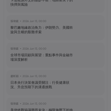
卡達能源外交的微妙平衡：地區衝突下的
怎樣？
抉擇與風險
黃達傑
2025 Sep 27, 16:00
張瑋庭
2026 Jun 13, 00:00
比特幣價格預測：如何在台灣購買比特
黎巴嫩地緣政治角力：伊朗勢力、美國斡
幣？
旋與主權的艱難求索
黃達傑
2025 Sep 23, 16:00
張瑋庭
2026 Jun 13, 00:00
Fintech 股票值得關注：Nu
全球市場回顧與展望：重點事件與金融市
Holdings（NU）股票、SOFI 股票
場深度解析
黃達傑
2025 Sep 21, 16:00
盧昕穎
2026 Jun 13, 00:00
QBTS 股票今天上漲 11%：D-Wave
日本央行決策會議受關注：行長健康狀
Quantum Inc. 發生了什麼事？
況、升息預期下的溝通挑戰
張瑋庭
2026 Jun 13, 00:00
美伊終戰協議懸而未決：極限施壓下的地