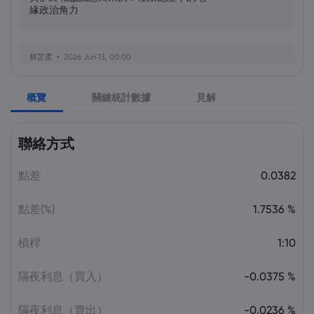
緣政治角力
林芷柔
2026 Jun 13, 00:00
美軍奪島伊朗石油樞紐？哈爾克島戰略解
析與風險評估
概覽
關鍵統計數據
見解
張瑋庭
2026 Jun 13, 00:00
聯絡方式
北約安全態勢與美軍部署調整：美歐風險
評估分歧加劇
點差
0.0382
點差(%)
1.7536 %
陳昊然
2026 Jun 13, 00:00
霍爾木茲海峽航運格局劇變：非伊朗原油
槓桿
1:10
量增，市場波動趨緩
隔夜利息（買入）
-0.0375 %
隔夜利息（賣出）
-0.0236 %