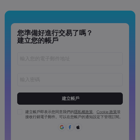
您準備好進行交易了嗎？
建立您的帳戶
密碼長度必須介於 8 到 15 個字元之間
密碼必須包含至少 1 個數字字元
密碼必須包含至少 1 個大寫字元
建立帳戶即表示您同意我們的
隱私權政策
、
Cookie 政策
並
接收行銷電子郵件。可以在您帳戶的通知設定下管理訂閱。
密碼必須包含至少 1 個小寫字元
密碼必須包含 ~!@#£%^&*()_-+=:;&lt;&gt;{,[]?,.
密碼不能為常用密碼