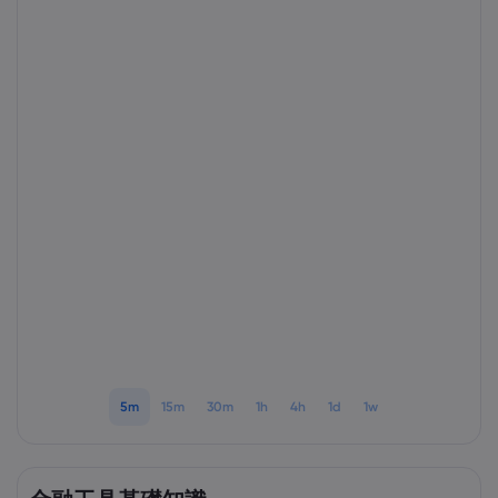
Markets.com 簡介
為甚麼選擇Markets.
協助與支援
全球服務
幫助中心
數據與安全性
集團簡介
聯絡支援
安全上網
法規
獎項和媒體
投訴
Cookie 披露
法律文件包
監管
5m
15m
30m
1h
4h
1d
1w