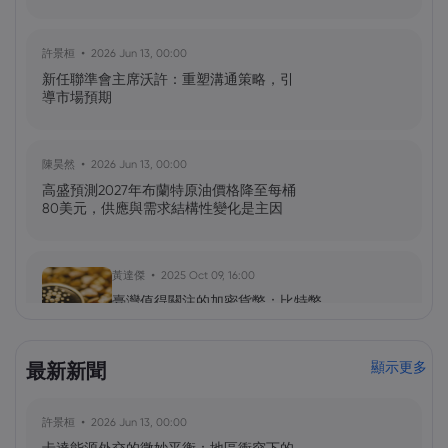
許景桓
2026 Jun 13, 00:00
新任聯準會主席沃許：重塑溝通策略，引
導市場預期
陳昊然
2026 Jun 13, 00:00
高盛預測2027年布蘭特原油價格降至每桶
80美元，供應與需求結構性變化是主因
黃達傑
2025 Oct 09, 16:00
臺灣值得關注的加密貨幣：比特幣
（BTC）、以太坊（ETH）、索拉納
（Solana，SOL）、零幣（Zcash，ZEC）
最新新聞
顯示更多
黃達傑
2025 Sep 29, 16:00
許景桓
2026 Jun 13, 00:00
NIO 股票預測：NIO 今天下跌 5%，未來會