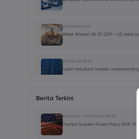
2021 Mei 09, 06:13
Week Ahead: UK Q1 GDP + US retail sal
2021 Apr 28, 08:38
Learn the stock market: understanding
2021 Feb 21, 07:08
Berita Terkini
Week Ahead: US consumer confidence s
markets
Ava Grace
2025 Oct 25, 00:00
Trump's Sudden Russia Policy Shift: Ru