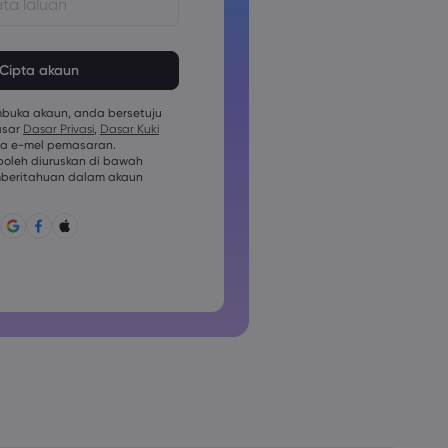
estilah di antara 8 dan 15 aksara
mesti mengandungi sekurang-
nombor aksara
uka akaun, anda bersetuju
mesti mengandungi sekurang-
asar
Dasar Privasi
,
Dasar Kuki
uruf besar aksara
a e-mel pemasaran.
mesti mengandungi sekurang-
oleh diuruskan di bawah
uruf kecil aksara
beritahuan dalam akaun
mesti mengandungi ~!@#£
:;&lt;&gt;{,[]?,.
idak boleh digunakan secara lazim
tidak boleh mengandungi aksara
tidak boleh mengandungi jarak