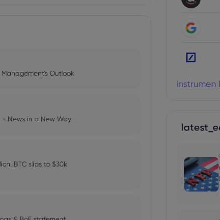
l Management's Outlook
Instrumen 
ng - News in a New Way
latest_e
llion, BTC slips to $30k
ings & BoE statement