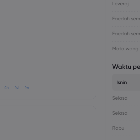
Leveraj
Faedah sema
Faedah sem
Mata wang
Waktu p
Isnin
4h
1d
1w
Selasa
Selasa
Rabu