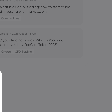
Ghko B
2025 Oct 26, 16:00
What is crude oil trading: how to start crude
oil investing with markets.com
Commodities
Ghko B
2025 Oct 26, 16:00
Crypto trading basics: What is PooCoin,
should you buy PooCoin Token 2026?
Crypto
CFD Trading