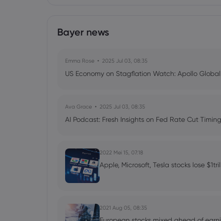
Bayer news
Emma Rose
2025 Jul 03, 08:35
US Economy on Stagflation Watch: Apollo Globa
Ava Grace
2025 Jul 03, 08:35
AI Podcast: Fresh Insights on Fed Rate Cut Timi
2022 Mei 15, 07:18
Apple, Microsoft, Tesla stocks lose $1tri
2021 Aug 05, 08:35
European stocks mixed ahead of earn