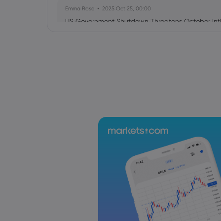
Emma Rose
2025 Oct 25, 00:00
US Government Shutdown Threatens October Infl
Sophia Claire
2025 Oct 24, 00:00
US-EU Relations: Russia Sanctions Unite Despite 
Emma Rose
2025 Oct 24, 00:00
BOJ Warns of Japan Stock Market Overheating, U.