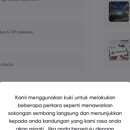
es & CPI releases
 stocks
Tunjukkan lebih lagi
Kami menggunakan kuki untuk melakukan
haky while rising yields impact
beberapa perkara seperti menawarkan
sokongan sembang langsung dan menunjukkan
bio's Influence and Implications
kepada anda kandungan yang kami rasa anda
akan minati. Jika anda bersetuju dengan