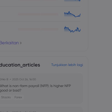
Berkaitan
ducation_articles
Tunjukkan lebih lagi
Ghko B
2025 Oct 26, 16:00
What is non-farm payroll (NFP): Is higher NFP
good or bad?
Stocks
Forex