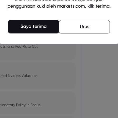
penggunaan kuki oleh markets.com, klik terima.
 and Tech Stock Surge Amidst
Saya terima
Urus
pacts, and Fed Rate Cut
Amid Nvidia's Valuation
Monetary Policy in Focus