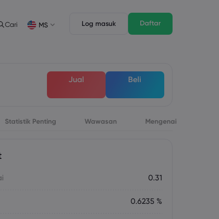
Daftar
Log masuk
Cari
MS
Ciri Dagangan
Undang-undang Pack
n
pth of Market
Undang-undang Pack
English
English
Jual
Beli
English (ZA)
English (St. Vincent)
Dansk
Italiano
Danish
Italian
Bahasa Melayu
ภาษาไทย
Malay
Thai
िन्दी
Statistik Penting
Wawasan
Português
Mengenai
Hindi
Portuguese
t
ai
0.31
0.6235 %