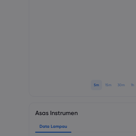
5m
15m
30m
1h
Asas Instrumen
Data Lampau