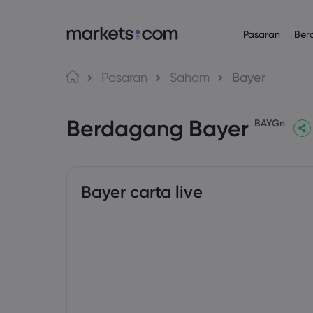
Pasaran
Ber
Platform Daganga
Mengenai
Produk
Bahasa
Pasaran
Saham
Bayer
Web Platform
Mengapa Mar
English
English
Forex
Berdagang Bayer
English (Global)
English (EU)
App
Penawaran Gl
BAYGn
Deutsch
Español
Komoditi
MT4
Kumpulan Kam
German
Spanish (Latam)
Nederlands
العربية
MT5
Anugerah da
Indeks
Dutch
Arabic
繁體中文
简体中文
Trading Central
Traditional Chinese
Simplified Chinese
Bayer carta live
Bon
Bahasa Indonesia
한국어
Indonesian
Korean