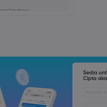
ation Data Release
Trade Tensions
S. Trade Policy Risk
Sedia un
Cipta aka