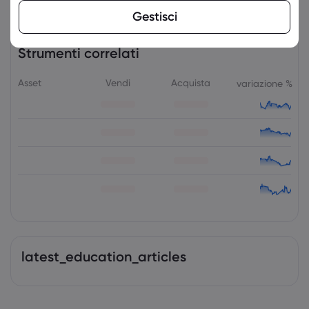
Gestisci
Strumenti correlati
Asset
Vendi
Acquista
variazione %
latest_education_articles