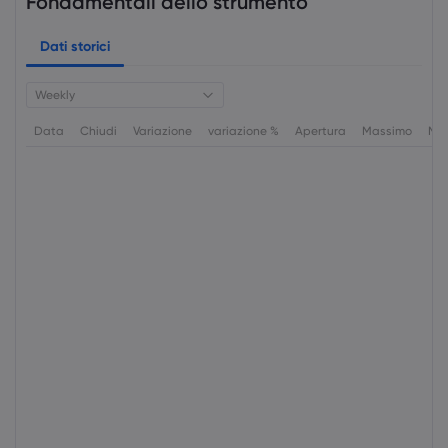
Fondamentali dello strumento
Dati storici
Weekly
Data
Chiudi
Variazione
variazione %
Apertura
Massimo
Min