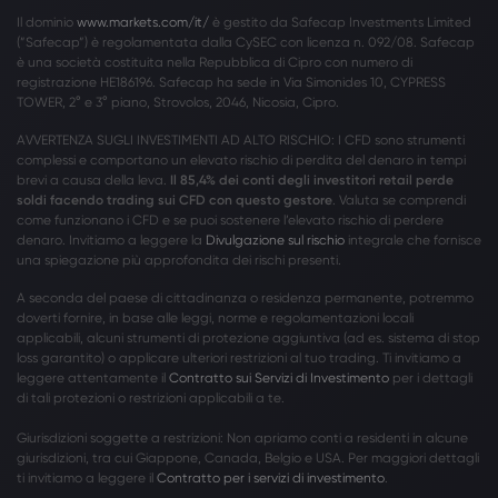
Il dominio
www.markets.com/it/
è gestito da Safecap Investments Limited
(”Safecap”) è regolamentata dalla CySEC con licenza n. 092/08. Safecap
è una società costituita nella Repubblica di Cipro con numero di
registrazione HE186196. Safecap ha sede in Via Simonides 10, CYPRESS
TOWER, 2° e 3° piano, Strovolos, 2046, Nicosia, Cipro.
AVVERTENZA SUGLI INVESTIMENTI AD ALTO RISCHIO: I CFD sono strumenti
complessi e comportano un elevato rischio di perdita del denaro in tempi
brevi a causa della leva.
Il 85,4% dei conti degli investitori retail perde
soldi facendo trading sui CFD con questo gestore
. Valuta se comprendi
come funzionano i CFD e se puoi sostenere l’elevato rischio di perdere
denaro. Invitiamo a leggere la
Divulgazione sul rischio
integrale che fornisce
una spiegazione più approfondita dei rischi presenti.
A seconda del paese di cittadinanza o residenza permanente, potremmo
doverti fornire, in base alle leggi, norme e regolamentazioni locali
applicabili, alcuni strumenti di protezione aggiuntiva (ad es. sistema di stop
loss garantito) o applicare ulteriori restrizioni al tuo trading. Ti invitiamo a
leggere attentamente il
Contratto sui Servizi di Investimento
per i dettagli
di tali protezioni o restrizioni applicabili a te.
Giurisdizioni soggette a restrizioni: Non apriamo conti a residenti in alcune
giurisdizioni, tra cui Giappone, Canada, Belgio e USA. Per maggiori dettagli
ti invitiamo a leggere il
Contratto per i servizi di investimento
.