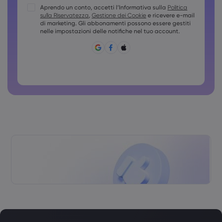
Aprendo un conto, accetti l’Informativa sulla
Politica
Le password devono contenere almeno una maiuscola
sulla Riservatezza
,
Gestione dei Cookie
e ricevere e-mail
Le password devono contenere almeno una minuscola
di marketing. Gli abbonamenti possono essere gestiti
nelle impostazioni delle notifiche nel tuo account.
La password deve contenere ~!@#£%^&amp;*()_-
+=:;&lt;&gt;{,[]?,.
Non è possibile usare password comuni
La password non può contenere caratteri non latini
Le password non possono contenere spazi