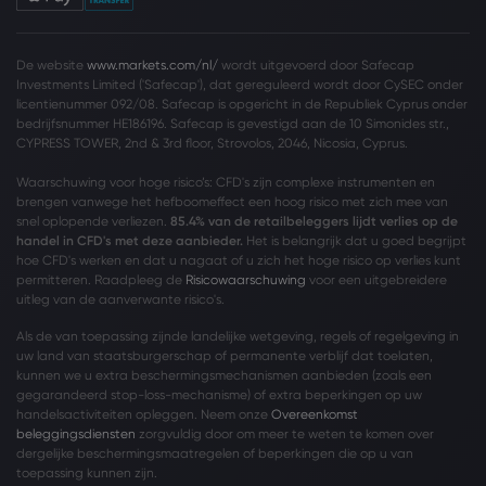
De website
www.markets.com/nl/
wordt uitgevoerd door Safecap
Investments Limited ('Safecap'), dat gereguleerd wordt door CySEC onder
licentienummer 092/08. Safecap is opgericht in de Republiek Cyprus onder
bedrijfsnummer HE186196. Safecap is gevestigd aan de 10 Simonides str.,
CYPRESS TOWER, 2nd & 3rd floor, Strovolos, 2046, Nicosia, Cyprus.
Waarschuwing voor hoge risico’s: CFD's zijn complexe instrumenten en
brengen vanwege het hefboomeffect een hoog risico met zich mee van
snel oplopende verliezen.
85.4% van de retailbeleggers lijdt verlies op de
handel in CFD's met deze aanbieder.
Het is belangrijk dat u goed begrijpt
hoe CFD's werken en dat u nagaat of u zich het hoge risico op verlies kunt
permitteren. Raadpleeg de
Risicowaarschuwing
voor een uitgebreidere
uitleg van de aanverwante risico's.
Als de van toepassing zijnde landelijke wetgeving, regels of regelgeving in
uw land van staatsburgerschap of permanente verblijf dat toelaten,
kunnen we u extra beschermingsmechanismen aanbieden (zoals een
gegarandeerd stop-loss-mechanisme) of extra beperkingen op uw
handelsactiviteiten opleggen. Neem onze
Overeenkomst
beleggingsdiensten
zorgvuldig door om meer te weten te komen over
dergelijke beschermingsmaatregelen of beperkingen die op u van
toepassing kunnen zijn.