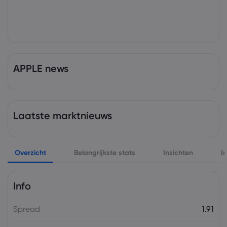
APPLE news
Laatste marktnieuws
Overzicht
Belangrijkste stats
Inzichten
I
Info
Spread
1.91