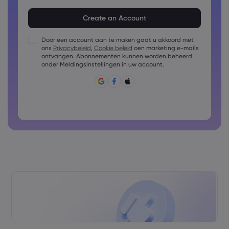
Het wachtwoord moet uit 8 tot 15 tekens bestaan
Het wachtwoord moet ten minste 1 cijfer bevatten
Het wachtwoord moet ten minste 1 hoofdletter bevatten
Door een account aan te maken gaat u akkoord met
ons
Privacybeleid
,
Cookie beleid
oen marketing e-mails
Het wachtwoord moet ten minste 1 kleine letter bevatten
ontvangen. Abonnementen kunnen worden beheerd
Wachtwoord mag bestaan uit: ~!@#£%^&amp;*()_-
onder Meldingsinstellingen in uw account.
+=:;&lt;&gt;{,[]?,.
Wachtwoord mag niet vaak gebruikt zijn
Wachtwoord mag alleen Latijnse tekens bevatten
Wachtwoorden mogen geen spaties bevatten