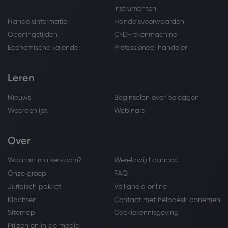
instrumenten
Handelsinformatie
Handelsvoorwaarden
Openingstijden
CFD-rekenmachine
Economische kalender
Professioneel handelen
Leren
Nieuws
Beginselen over beleggen
Woordenlijst
Webinars
Over
Waarom markets.com?
Wereldwijd aanbod
Onze groep
FAQ
Juridisch pakket
Veiligheid online
Klachten
Contact met helpdesk opnemen
Sitemap
Cookiekennisgeving
Prijzen en in de media