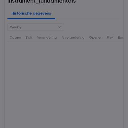
instrument_fundamentals
Historische gegevens
Weekly
Datum
Sluit
Verandering
% verandering
Openen
Piek
Bode