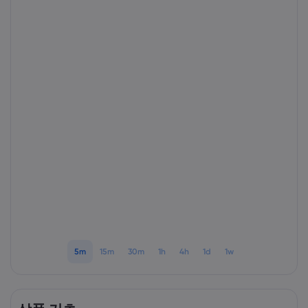
markets.com 소개
markets.com 이용
도움말 & 고객센
글로벌 서비스 제공
지원 문의하기
데이터 & 보안
그룹 소개
고객의 소리
온라인 안전
법률 모음집
어워드 및 미디어
쿠키 공개
법률 모음집
5m
15m
30m
1h
4h
1d
1w