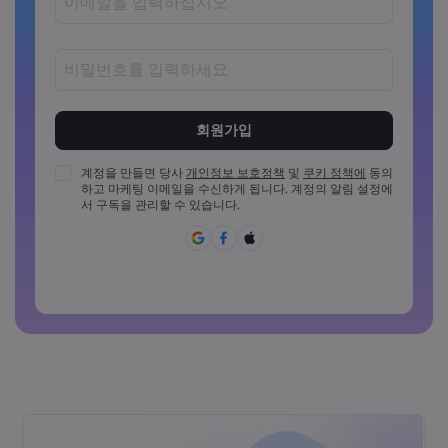
비밀번호는 8~15자 사이여야 합니다
비밀번호는 최소 1개의 숫자를 포함해야 합니다
비밀번호는 최소 1개의 대문자를 포함해야 합니다
계정을 만들면 당사
개인정보 보호정책
및
쿠키 정책에
동의
하고 마케팅 이메일을 수신하게 됩니다. 계정의 알림 설정에
비밀번호는 최소 1개의 소문자를 포함해야 합니다
서 구독을 관리할 수 있습니다.
비밀번호에 ~!@#£%^{,[]?,.가&*()_-+=:;&lt;&gt;반드시 포함되
어야 합니다
일반적으로 사용할 수 없는 비밀번호입니다
비밀번호에는 라틴 문자가 아닌 문자를 사용할 수 없습니다
비밀번호는 공백을 포함할 수 없습니다