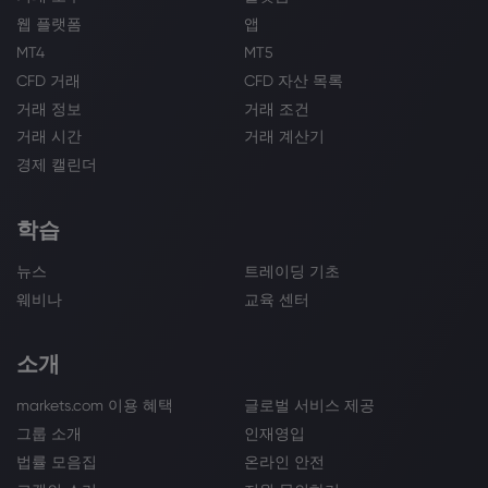
웹 플랫폼
앱
MT4
MT5
CFD 거래
CFD 자산 목록
거래 정보
거래 조건
거래 시간
거래 계산기
경제 캘린더
학습
뉴스
트레이딩 기초
웨비나
교육 센터
소개
markets.com 이용 혜택
글로벌 서비스 제공
그룹 소개
인재영입
법률 모음집
온라인 안전