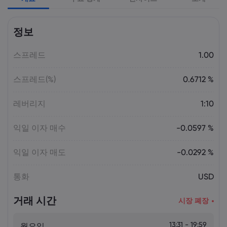
Laia Liu
2026 5월 09, 03:50
정보
2026년 최고의 CFD 브로커: Pepperstone,
markets.com, IG, Plus500, XTB |
스프레드
Markets.com
1.00
스프레드(%)
0.6712 %
Laia Liu
2026 5월 08, 07:55
2025년 DAX 지수 23% 급등: CFD로 DAX
레버리지
1:10
거래하는 법 | Markets.com
익일 이자 매수
-0.0597 %
Laia Liu
2026 5월 08, 04:50
익일 이자 매도
-0.0292 %
AI 주식 및 투자 기회: 투자하기 가장 좋은
AI 주식은 무엇일까요? | Markets.com
통화
USD
거래 시간
시장 폐장
Laia Liu
2026 5월 07, 10:30
오늘의 DAX 40 지수 분석: 독일 증시가
23,500 부근에서 고전하는 이유 |
13:31 - 19:59
월요일