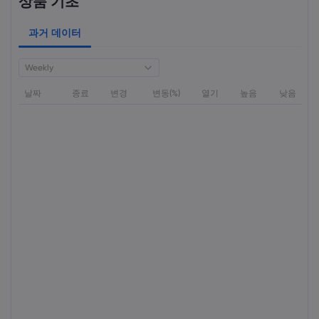
상품 기초
과거 데이터
Weekly
날짜
종료
변경
변동(%)
열기
높음
낮음