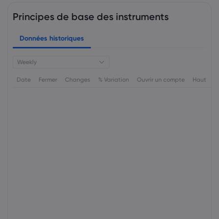
Principes de base des instruments
Données historiques
Weekly
Date
Fermer
Changes
% Variation
Ouvrir un compte
Haut
B