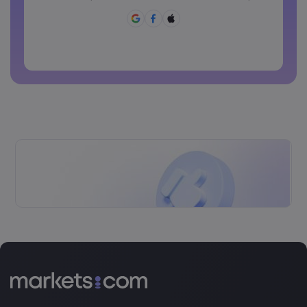
Le mot de passe doit contenir ~!@#£%^&amp;*()_-
+=:;&lt;&gt;{,[] ?,.
Le mot de passe ne doit pas être un mot de passe
courant.
Le mot de passe ne doit pas contenir de caractères non
latins
Les mots de passe ne doivent pas avoir d'espaces.