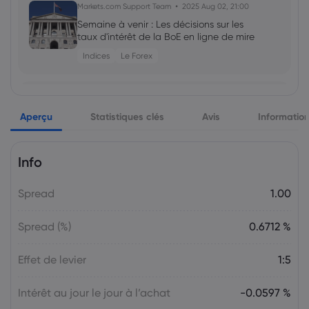
Markets.com Support Team
2025 Aug 02, 21:00
Semaine à venir : Les décisions sur les
taux d'intérêt de la BoE en ligne de mire
Indices
Le Forex
Markets.com Support Team
2025 Jul 26, 21:00
Aperçu
Semaine à venir : Les décisions sur les
Statistiques clés
Avis
Informatio
taux d'intérêt de la Fed, de la BoC et de
la BoJ en ligne de mire
Info
Le Forex
Indices
Spread
1.00
Markets.com Support Team
2025 Jul 19, 21:00
La semaine à venir : Élections au Japon,
Spread (%)
0.6712 %
décision sur les taux d'intérêt de la BCE,
discours de M. Powell
Effet de levier
1:5
Le Forex
Indices
Intérêt au jour le jour à l’achat
-0.0597 %
Markets.com Support Team
2025 Jul 12, 21:00