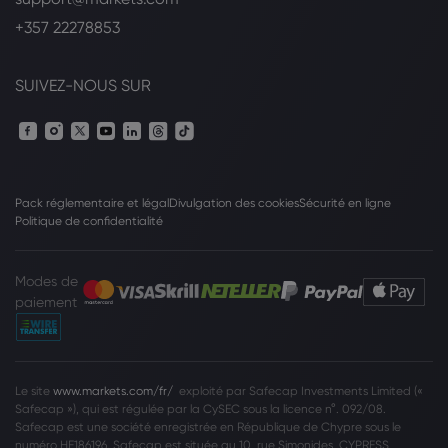
+357 22278853
SUIVEZ-NOUS SUR
Pack réglementaire et légal
Divulgation des cookies
Sécurité en ligne
Politique de confidentialité
Modes de
paiement
Le site
www.markets.com/fr/
exploité par Safecap Investments Limited («
Safecap »), qui est régulée par la CySEC sous la licence n°. 092/08.
Safecap est une société enregistrée en République de Chypre sous le
numéro HE186196. Safecap est située au 10, rue Simonides, CYPRESS