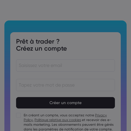
Prêt à trader ?
Créez un compte
Le mot de passe doit comporter entre 8 et
15&nbsp;caractères
Le mot de passe doit contenir au moins 1 caractère
numérique
En créant un compte, vous acceptez notre
Privacy
Policy
,
Politique relative aux cookies
et recevoir des e-
Le mot de passe doit contenir au moins 1 lettre majuscule.
mails marketing. Les abonnements peuvent être gérés
Le mot de passe doit contenir au moins 1 lettre minuscule
dans les paramètres de notification de votre compte.