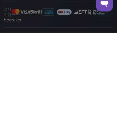
결제
수단
www.markets.com
사이트는 라이선스 번호 46860에 따라 FSCA의 규제를 받는
Markets South Africa (Pty) Ltd에서 운영합니다. 46860의 규제를 받으며 2012
년 금융시장법 제19호에 따라 장외파생상품 제공업체(ODP)로 운영 허가를 받았
습니다. Markets (SOUTH AFRICA) PTY LTD는 남아프리카공화국 요하네스버그,
샌드허스트, 리보니아 로드 18번지에 위치해 있습니다.
고위험 투자 경고
외환(FX) 거래 및 차액결제거래(CFD)는 상당히 투기적 요소와
높은 위험을 수반하고 있어 모든 투자자에게 적합하지 않을 수 있습니다. 귀하는
투자 원금의 일부 또는 전부를 잃을 가능성이 있으므로 손실을 감당할 수 없는
자본으로 투기성 거래에 참여하지 않아야 합니다. 마진 거래와 관련된 모든 위험
에 대해 인식하고 있어야 합니다. 관련된 위험에 대한 더 자세한 설명을 제공하
는
위험 공개 성명서
를 전체적으로 읽어주시기 바랍니다.
개인정보보호 및 데이터 보호 관련 문의사항은
privacy@markets.com
으로 문
의해 주십시오. 개인정보 취급 방침은 당사
개인정보보호 정책
을 읽어보시기 바
랍니다.
Markets.com은 다음 자회사를 통해 운영됩니다: