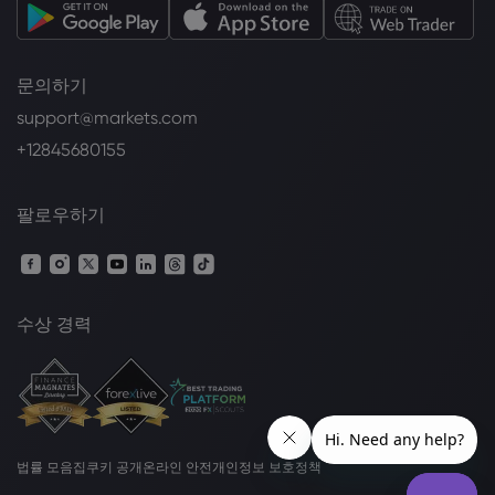
문의하기
support@markets.com
+12845680155
팔로우하기
수상 경력
법률 모음집
쿠키 공개
온라인 안전
개인정보 보호정책