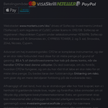
Betalingsmåder
Webstedet
www.markets.com/da/
drives af Safecap Investments Limited
(‘Safecap’), som reguleres af CySEC under licens nr. 092/08. Safecap er
registreret i Republikken Cypern under selskabsnummer HE186196. Safecap
har adresse på 10 Simonides str., CYPRESS TOWER, 2. og 3. sal, Strovolos,
2046, Nicosia, Cypern.
Advarsel om høj investeringsrisiko: CFD’er er komplekse instrumenter, og der
er en stor risiko forbundet med disse for at miste penge på grund af
gearing.
85.4 % af detailinvestorerne har tab på deres konto, når de
handler CFD’er med denne udbyder.
Du skal overveje, om du forstår,
hvordan CFD’er fungerer, og om du har råd til at løbe en stor risiko for at
miste dine penge. Du bedes læse den fuldstændige
Erklæring om risiko
,
som giver dig en mere detaljeret forklaring på de involverede risici.
Afhængigt af det land, hvor du er statsborger eller har fast bopæl, kan vi i
henhold til gældende lokale love, regler og forskrifter, blive anmodet om at
tilbyde dig yderligere beskyttelsesmekanismer (f.eks. en garanteret stop
loss-mekanisme) eller pålægge din handel yderligere restriktioner. Du skal
gennemgå vores
investeringsserviceaftale
grundigt for nærmere
oplysninger om sådanne beskyttelsesmekanismer eller restriktioner, som