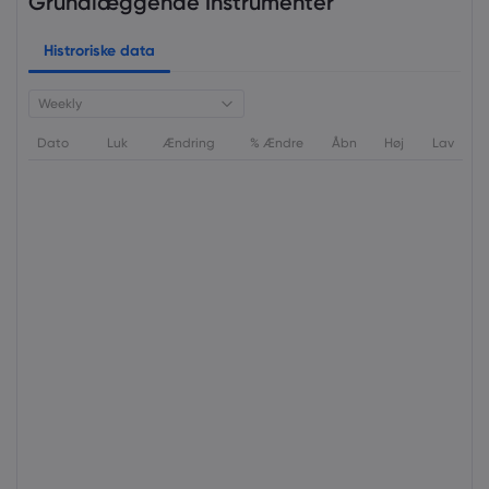
Grundlæggende Instrumenter
Histroriske data
Weekly
Dato
Luk
Ændring
% Ændre
Åbn
Høj
Lav