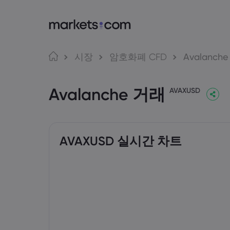
markets.com
거래
언어
시장
암호화폐 CFD
Avalanche
markets.com 이용
웹 플랫
English
English
Avalanche 거래
English (Global)
English (EU)
글로벌 서비스 제공
앱
AVAXUSD
Deutsch
Español
그룹 소개
MT4
German
Spanish (Latam)
Nederlands
العربية
어워드 및 미디어
MT5
Dutch
Arabic
繁體中文
简体中文
Trading
Traditional Chinese
Simplified Chinese
AVAXUSD 실시간 차트
한국어
Bahasa Indonesia
Indonesian
Korean