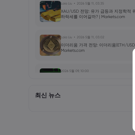
Laia Liu
2026 5월 11, 03:35
XAU/USD 전망: 유가 급등과 지정학적
하락세를 이어갈까? | Markets.com
Laia Liu
2026 5월 11, 03:02
이더리움 가격 전망: 이더리움(ETH/USD
Markets.com
2026 5월 09, 10:00
엔비디아(NVDA) 2027년 1분기 실적 발
올릴 것인가? | Markets.com
최신 뉴스
Laia Liu
2026 5월 09, 03:50
2026년 최고의 CFD 브로커: Pepperstone, m
Markets.com