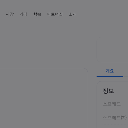
시장
거래
학습
파트너십
소개
제휴
 소개
 플랫폼
상품
도움말 & 고객센터
거래 도구
트레이딩 배우기
데이터 & 보안
거래 정보
뉴스 & 분석
IB
 혜택
폼
지원 문의하기
CFD 거래 계산기
교육 센터
온라인 안전
CFD 거래
뉴스
외환
English
주식
English
English (UK)
English (AU)
고객의 소리
외환 증거금 계산기
트레이딩 기초
쿠키 공개
CFD 자산 목록
Español
Français
원자재
지수
원자재 수익 계산기
거래 조건
Spanish (Spain)
French
Svenka
Tiếng việt
외환 수익 계산기
거래 시간
Swedish
Vietnamese
암호화폐
ETF
Tagalog
தமிழ்
개요
ह
 Central
경제 캘린더
만기일
Tagalog
Tamil
English
채권
휴장 일정
English (BVI)
주간 만기 롤오버
정보
스프레드
스프레드(%)