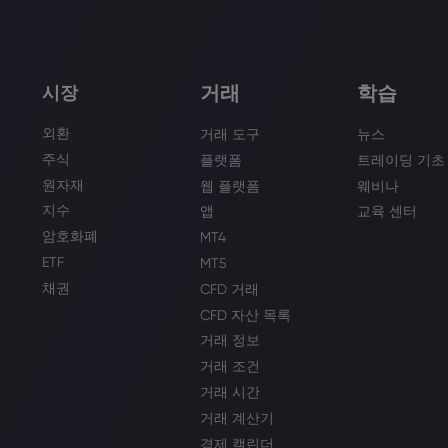
거래
학습
시장
외환
거래 도구
뉴스
주식
플랫폼
트레이딩 기초
원자재
웹 플랫폼
웨비나
지수
앱
교육 센터
암호화폐
MT4
ETF
MT5
채권
CFD 거래
CFD 자산 목록
거래 정보
거래 조건
거래 시간
거래 계산기
경제 캘린더