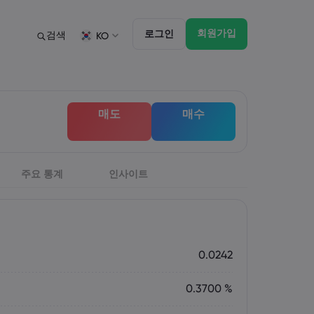
회원가입
로그인
검색
KO
법률 모음집
트레이딩 기능
법률 모음집
마켓 댑스
English
English
매도
매수
English (ZA)
English (St. Vincent)
Dansk
Italiano
Danish
Italian
Bahasa Melayu
ภาษาไทย
Malay
Thai
िन्दी
주요 통계
인사이트
Português
Hindi
Portuguese
0.0242
0.3700 %