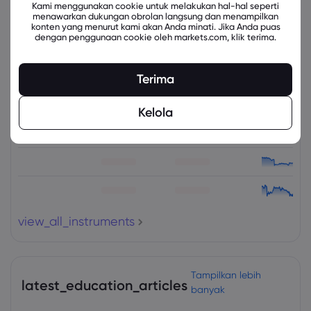
Kami menggunakan cookie untuk melakukan hal-hal seperti
menawarkan dukungan obrolan langsung dan menampilkan
konten yang menurut kami akan Anda minati. Jika Anda puas
dengan penggunaan cookie oleh markets.com, klik terima.
Instrumen Terkait
Terima
Aset
Jual
Beli
Ubah (%)
Kelola
view_all_instruments
Tampilkan lebih
latest_education_articles
banyak