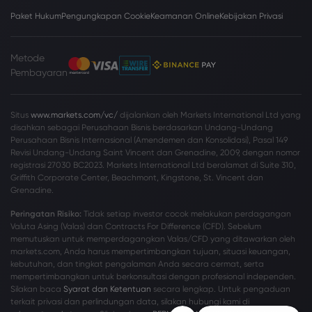
Paket Hukum
Pengungkapan Cookie
Keamanan Online
Kebijakan Privasi
Metode
Pembayaran
Situs
www.markets.com/vc/
dijalankan oleh Markets International Ltd yang
disahkan sebagai Perusahaan Bisnis berdasarkan Undang-Undang
Perusahaan Bisnis Internasional (Amendemen dan Konsolidasi), Pasal 149
Revisi Undang-Undang Saint Vincent dan Grenadine, 2009, dengan nomor
registrasi 27030 BC2023. Markets International Ltd beralamat di Suite 310,
Griffith Corporate Center, Beachmont, Kingstone, St. Vincent dan
Grenadine.
Peringatan Risiko:
Tidak setiap investor cocok melakukan perdagangan
Valuta Asing (Valas) dan Contracts For Difference (CFD). Sebelum
memutuskan untuk memperdagangkan Valas/CFD yang ditawarkan oleh
markets.com, Anda harus mempertimbangkan tujuan, situasi keuangan,
kebutuhan, dan tingkat pengalaman Anda secara cermat, serta
mempertimbangkan untuk berkonsultasi dengan profesional independen.
Silakan baca
Syarat dan Ketentuan
secara lengkap. Untuk pengaduan
terkait privasi dan perlindungan data, silakan hubungi kami di