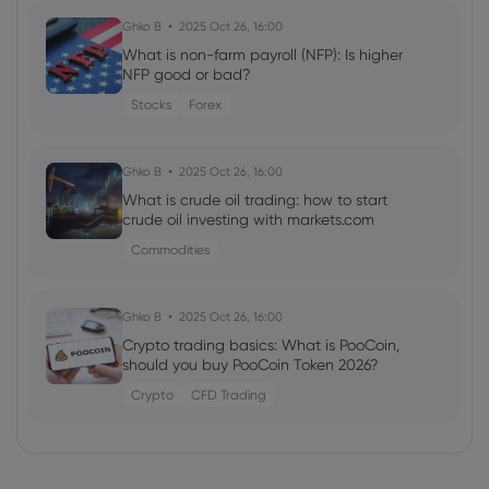
Ghko B
2025 Oct 26, 16:00
What is non-farm payroll (NFP): Is higher
NFP good or bad?
Stocks
Forex
Ghko B
2025 Oct 26, 16:00
What is crude oil trading: how to start
crude oil investing with markets.com
Commodities
Ghko B
2025 Oct 26, 16:00
Crypto trading basics: What is PooCoin,
should you buy PooCoin Token 2026?
Crypto
CFD Trading