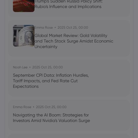
Trump's Sudden Russia Policy Shift:
Rubio's Influence and Implications
Emma Rose
2025 Oct 25, 00:00
Global Market Review: Gold Volatility
and Tech Stock Surge Amidst Economic
Uncertainty
Noah Lee
2025 Oct 25, 00:00
September CPI Data: Inflation Hurdles,
Tariff Impacts, and Fed Rate Cut
Expectations
Emma Rose
2025 Oct 25, 00:00
Navigating the AI Boom: Strategies for
Investors Amid Nvidia's Valuation Surge