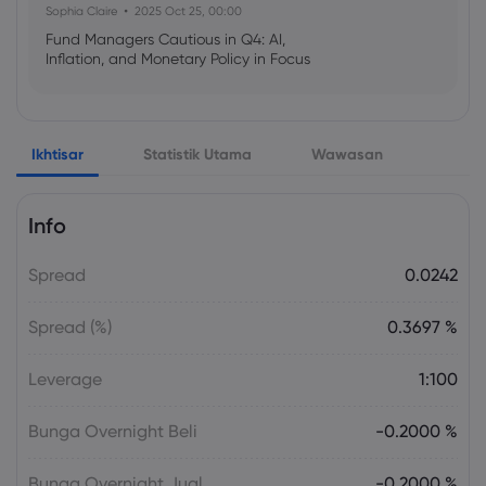
Sophia Claire
2025 Oct 25, 00:00
Fund Managers Cautious in Q4: AI,
Inflation, and Monetary Policy in Focus
Emma Rose
2025 Oct 25, 00:00
Ikhtisar
Statistik Utama
Wawasan
US Government Shutdown Threatens
October Inflation Data Release
Info
Sophia Claire
2025 Oct 24, 00:00
Spread
0.0242
US-EU Relations: Russia Sanctions Unite
Despite Trade Tensions
Spread (%)
0.3697 %
Emma Rose
2025 Oct 24, 00:00
Leverage
1:100
BOJ Warns of Japan Stock Market
Overheating, U.S. Trade Policy Risk
Bunga Overnight Beli
-0.2000 %
Bunga Overnight Jual
-0.2000 %