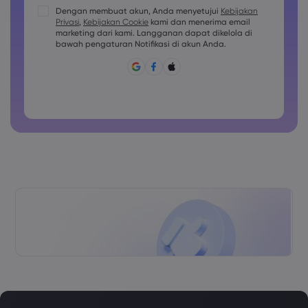
Kata sandi harus berisi setidaknya 1 karakter huruf besar
Dengan membuat akun, Anda menyetujui
Kebijakan
Privasi
,
Kebijakan Cookie
kami dan menerima email
Kata sandi harus berisi setidaknya 1 karakter huruf kecil
marketing dari kami. Langganan dapat dikelola di
Sandi harus berisi ~!@#£%^&amp;*()_-+=:;&lt;&gt;{,[]?,.
bawah pengaturan Notifikasi di akun Anda.
Kata sandi tidak boleh berupa hal yang umum digunakan
Kata sandi tidak boleh berisi karakter non-latin
Kata sandi tidak boleh berisi spasi