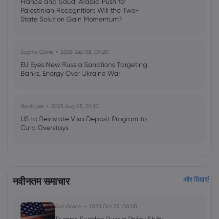
France and Saudi Arabia Push for
Palestinian Recognition: Will the Two-
State Solution Gain Momentum?
Sophia Claire
2025 Sep 08, 09:20
EU Eyes New Russia Sanctions Targeting
Banks, Energy Over Ukraine War
Noah Lee
2025 Aug 05, 01:20
US to Reinstate Visa Deposit Program to
Curb Overstays
Emma Rose
2025 Jul 03, 08:35
US Economy on Stagflation Watch:
नवीनतम समाचार
और दिखाएं
Apollo Global Management's Outlook
Ava Grace
2025 Oct 25, 00:00
Ava Grace
2025 Jul 03, 08:35