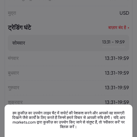
मुद्रा
USD
ट्रेडिंग घंटे
बाज़ार बंद है
13:31 - 19:59
सोमवार
मंगवार
13:31-19:59
बुधवार
13:31-19:59
गुरुवार
13:31-19:59
शुक्रवार
13:31-19:59
हम कुकीज़ का उपयोग लाइव चैट में सपोर्ट की पेशकश करने और आपको वह सामग्री
दिखाने जैसे कार्यों के लिए करते हैं जिनमें हमारे विचार से आपकी रुचि होगी। यदि आप
markets.com द्वारा कुकीज़ का उपयोग किए जाने से संतुष्ट हैं, तो 'स्वीकार करें' पर
क्लिक करें।
संबंधित उपकरण