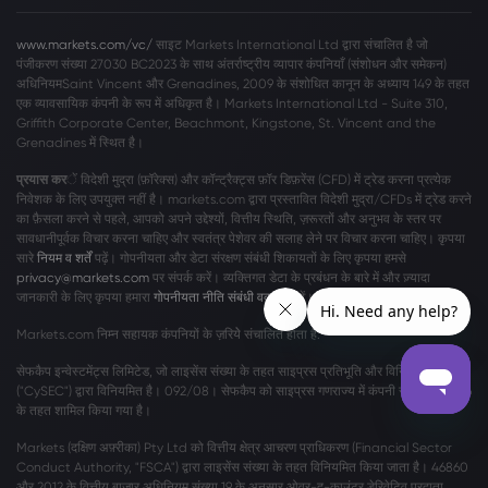
www.markets.com/vc/
साइट Markets International Ltd द्वारा संचालित है जो
पंजीकरण संख्या 27030 BC2023 के साथ अंतर्राष्ट्रीय व्यापार कंपनियाँ (संशोधन और समेकन)
अधिनियमSaint Vincent और Grenadines, 2009 के संशोधित कानून के अध्याय 149 के तहत
एक व्यावसायिक कंपनी के रूप में अधिकृत है। Markets International Ltd - Suite 310,
Griffith Corporate Center, Beachmont, Kingstone, St. Vincent and the
Grenadines में स्थित है।
प्रयास कर
ें विदेशी मुद्रा (फ़ॉरेक्स) और कॉन्ट्रैक्ट्स फ़ॉर डिफ़रेंस (CFD) में ट्रेड करना प्रत्येक
निवेशक के लिए उपयुक्त नहीं है। markets.com द्वारा प्रस्तावित विदेशी मुद्रा/CFDs में ट्रेड करने
का फ़ैसला करने से पहले, आपको अपने उद्देश्यों, वित्तीय स्थिति, ज़रूरतों और अनुभव के स्तर पर
सावधानीपूर्वक विचार करना चाहिए और स्वतंत्र पेशेवर की सलाह लेने पर विचार करना चाहिए। कृपया
सारे
नियम व शर्तें
पढ़ें। गोपनीयता और डेटा संरक्षण संबंधी शिकायतों के लिए कृपया हमसे
privacy@markets.com
पर संपर्क करें। व्यक्तिगत डेटा के प्रबंधन के बारे में और ज़्यादा
जानकारी के लिए कृपया हमारा
गोपनीयता नीति संबंधी वक्तव्य
पढ़ें।
Markets.com निम्न सहायक कंपनियों के ज़रियेे संचालित होता है:
सेफकैप इन्वेस्टमेंट्स लिमिटेड, जो लाइसेंस संख्या के तहत साइप्रस प्रतिभूति और विनिमय आयोग
("CySEC") द्वारा विनियमित है। 092/08। सेफकैप को साइप्रस गणराज्य में कंपनी संख्या η186196
के तहत शामिल किया गया है।
Markets (दक्षिण अफ़्रीका) Pty Ltd को वित्तीय क्षेत्र आचरण प्राधिकरण (Financial Sector
Conduct Authority, "FSCA") द्वारा लाइसेंस संख्या के तहत विनियमित किया जाता है। 46860
और 2012 के वित्तीय बाजार अधिनियम संख्या 19 के अनुसार ओवर-द-काउंटर डेरिवेटिव प्रदाता