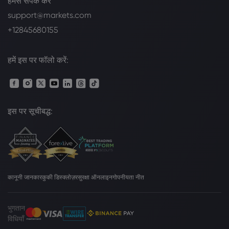
हमसे संपर्क करें
support@markets.com
+12845680155
हमें इस पर फॉलो करें:
इस पर सूचीबद्ध:
कानूनी जानकार
कुकी डिस्क्लोज़र
सुरक्षा ऑनलाइन
गोपनीयता नीत
भुगतान
विधियाँ