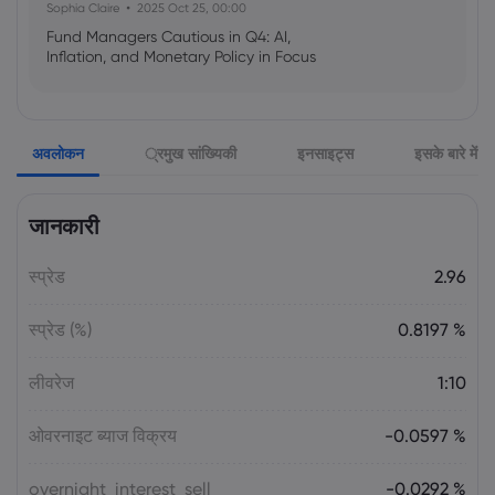
Sophia Claire
2025 Oct 25, 00:00
Fund Managers Cautious in Q4: AI,
Inflation, and Monetary Policy in Focus
Emma Rose
2025 Oct 25, 00:00
अवलोकन
्रमुख सांख्यिकी
इनसाइट्स
इसके बारे में
US Government Shutdown Threatens
October Inflation Data Release
जानकारी
Sophia Claire
2025 Oct 24, 00:00
स्प्रेड
2.96
US-EU Relations: Russia Sanctions Unite
Despite Trade Tensions
स्प्रेड (%)
0.8197 %
Emma Rose
2025 Oct 24, 00:00
लीवरेज
1:10
BOJ Warns of Japan Stock Market
Overheating, U.S. Trade Policy Risk
ओवरनाइट ब्याज विक्रय
-0.0597 %
overnight_interest_sell
-0.0292 %