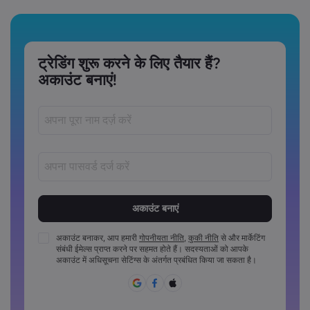
ट्रेडिंग शुरू करने के लिए तैयार हैं?
अकाउंट बनाएं!
पासवर्ड‏ 8 ‏से‏ 15 ‏कैरेक्टर लंबे अवश्य होने चाहिए
पासवर्डों में कम से कम 1 संख्यात्मक कैरेक्टर अवश्य होना चाहिए
पासवर्डों में कम से कम 1 अपरकेस कैरेक्टर अवश्य होना चाहिए
अकाउंट बनाकर, आप हमारी
गोपनीयता नीति
,
कुकी नीति
से और मार्केटिंग
संबंधी ईमेल्स प्राप्त करने पर सहमत होते हैं। सदस्यताओं को आपके
पासवर्डों में कम से कम 1 लोअरकेस कैरेक्टर अवश्य होना चाहिए
अकाउंट में अधिसूचना सेटिंग्स के अंतर्गत प्रबंधित किया जा सकता है।
पासवर्ड में ~!@#£%^&*()_-+=:;&lt;&gt;{,[]?,.अवश्य होने चाहिए
पासवर्ड का साझा रूप से उपयोग नहीं किया जा सकता
पासवर्ड में गैर-लैटिन कैरेक्टर्स नहीं हो सकते