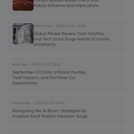
Trump's Sudden Russia Policy Shift:
AI Podcast: Fresh Insights on Fed Rate
Rubio's Influence and Implications
Cut Timing - News in a New Way
Emma Rose
2025 Oct 25, 00:00
Global Market Review: Gold Volatility
and Tech Stock Surge Amidst Economic
Uncertainty
Noah Lee
2025 Oct 25, 00:00
September CPI Data: Inflation Hurdles,
Tariff Impacts, and Fed Rate Cut
Expectations
Emma Rose
2025 Oct 25, 00:00
Navigating the AI Boom: Strategies for
Investors Amid Nvidia's Valuation Surge