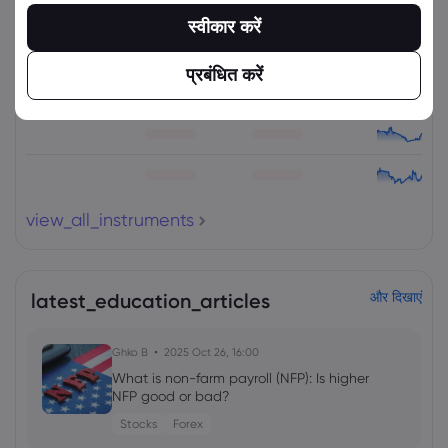
संपत्ति
बेचें
खरीदें
(%) परिवर्तित करें
स्वीकार करें
प्रबंधित करें
view_all_instruments
latest_education_articles
और दिखाएं
Ghko B
2025 Oct 26, 16:00
What is non-farm payroll (NFP): Is higher
NFP good or bad?
Stocks
Forex