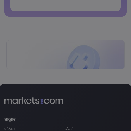
पासवर्डों में स्पेस नहीं हो सकते
बाज़ार
फ़ॉरेक्स
शेयर्स