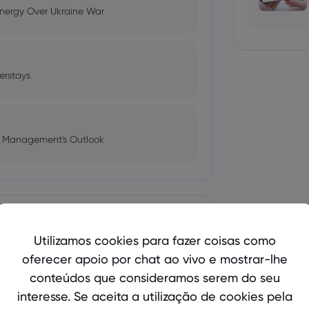
Energy Over Ukraine War
erstays
l Management's Outlook
ng - News in a New Way
Mostrar mais
Utilizamos cookies para fazer coisas como
oferecer apoio por chat ao vivo e mostrar-lhe
bio's Influence and Implications
conteúdos que consideramos serem do seu
interesse. Se aceita a utilização de cookies pela