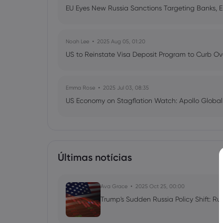
EU Eyes New Russia Sanctions Targeting Banks, 
Noah Lee
2025 Aug 05, 01:20
US to Reinstate Visa Deposit Program to Curb Ov
Emma Rose
2025 Jul 03, 08:35
US Economy on Stagflation Watch: Apollo Globa
Ava Grace
2025 Jul 03, 08:35
AI Podcast: Fresh Insights on Fed Rate Cut Timi
Últimas notícias
Ava Grace
2025 Oct 25, 00:00
Trump's Sudden Russia Policy Shift: Ru