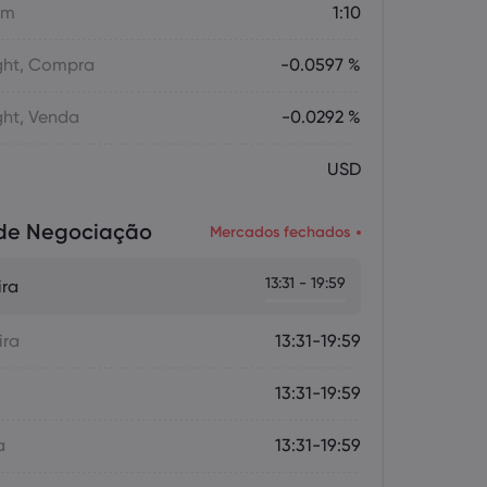
em
1:10
ght, Compra
-0.0597 %
ght, Venda
-0.0292 %
USD
 de Negociação
Mercados fechados
13:31 - 19:59
ira
ira
13:31-19:59
13:31-19:59
a
13:31-19:59