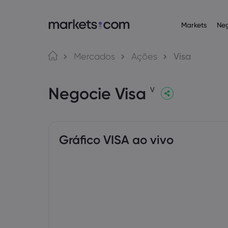
Markets
Ne
Plataformas de n
Acerca da Ma
Produ
Língua
Mercados
Ações
Visa
Web Platform
Por que a markets
English
English
Operaçõ
Negocie Visa
English (Global)
English (EU)
App
Ofertas globais
V
Deutsch
Español
Commodi
MT4
Nosso grupo
German
Spanish (Latam)
Nederlands
العربية
MT5
Prêmios e mídia
Dutch
Arabic
Criptom
繁體中文
简体中文
Trading Central
Traditional Chinese
Simplified Chinese
Gráfico VISA ao vivo
Bahasa Indonesia
한국어
Obrigaç
Indonesian
Korean