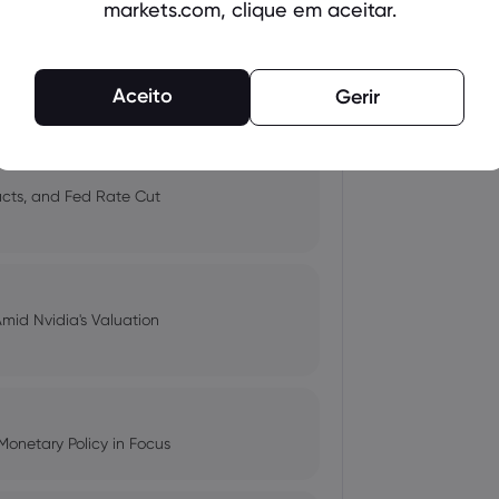
markets.com, clique em aceitar.
 and Tech Stock Surge Amidst
Aceito
Gerir
pacts, and Fed Rate Cut
Amid Nvidia's Valuation
Monetary Policy in Focus