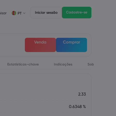
Cadastre-se
Iniciar sessão
isar
PT
Informações sobre operações
Pacote jurídico
Funzionalità di trading
Negociação de CFDs
Pacote jurídico
Depth of Market
English
English
Venda
Comprar
English (ZA)
English (St. Vincent)
Lista de ativos CFD
Dansk
Italiano
Condições para negociação
Danish
Italian
Bahasa Melayu
ภาษาไทย
Horários de negociação
Malay
Thai
Português
िन्दी
Estatísticas-chave
Indicações
Sobre
Datas de vencimento
Hindi
Portuguese
Próximos feriados da bolsa de valores
Rolagem de vencimento semanal
2.33
0.6348 %