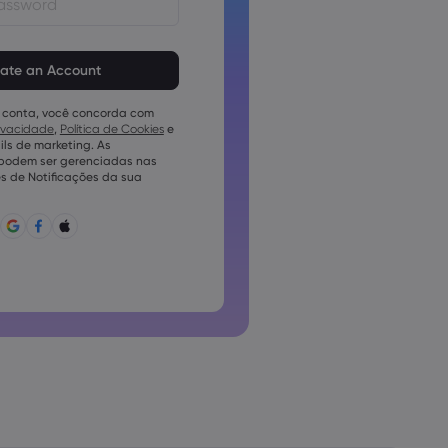
em ter de 8 a 15 caracteres
vem conter pelo menos 1
mérico
 conta, você concorda com
em conter pelo menos 1 letra
rivacidade
,
Política de Cookies
e
ls de marketing. As
em conter pelo menos 1 letra
 podem ser gerenciadas nas
s de Notificações da sua
conter ~!@#£%^e)_-+=:;&lt;&gt;{,
pode ser utilizada conjuntamente
pode conter caracteres não
o podem conter espaços