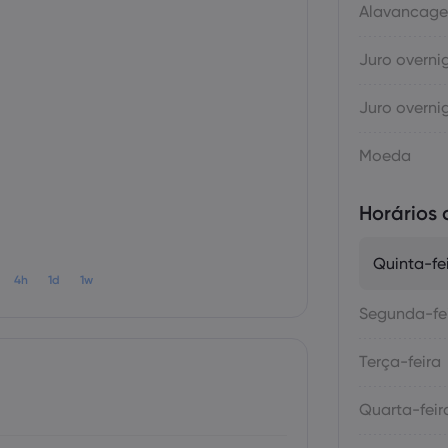
Alavancag
Juro overni
Juro overni
Moeda
Horários
Quinta-fe
4h
1d
1w
Segunda-fe
Terça-feira
Quarta-feir