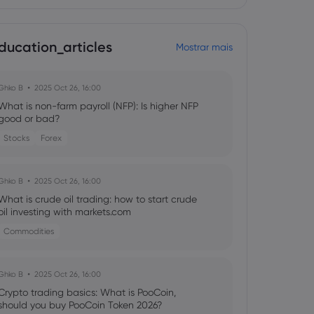
ducation_articles
Mostrar mais
Ghko B
2025 Oct 26, 16:00
What is non-farm payroll (NFP): Is higher NFP
good or bad?
Stocks
Forex
Ghko B
2025 Oct 26, 16:00
What is crude oil trading: how to start crude
oil investing with markets.com
Commodities
Ghko B
2025 Oct 26, 16:00
Crypto trading basics: What is PooCoin,
should you buy PooCoin Token 2026?