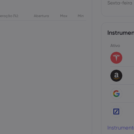
Sexta-feira
teração (%):
Abertura
Max
Min
Instrumen
Ativo
Instrument