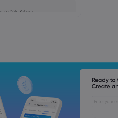
ation Data Release
Trade Tensions
S. Trade Policy Risk
Ready to 
Create an