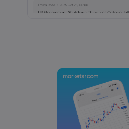
Emma Rose
2025 Oct 25, 00:00
US Government Shutdown Threatens October Infl
Sophia Claire
2025 Oct 24, 00:00
US-EU Relations: Russia Sanctions Unite Despite 
Emma Rose
2025 Oct 24, 00:00
BOJ Warns of Japan Stock Market Overheating, U.