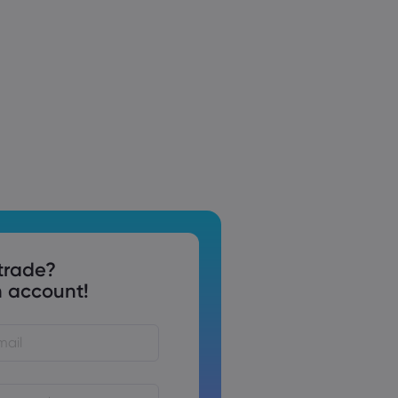
trade?
 account!