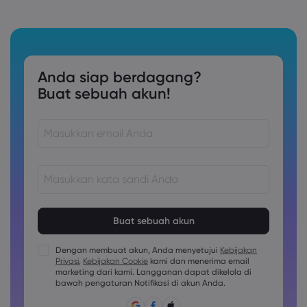
Anda siap berdagang?
Buat sebuah akun!
Kata sandi harus terdiri dari 8 hingga 15 karakter
Kata sandi harus berisi setidaknya 1 karakter numerik
Kata sandi harus berisi setidaknya 1 karakter huruf besar
Dengan membuat akun, Anda menyetujui
Kebijakan
Privasi
,
Kebijakan Cookie
kami dan menerima email
Kata sandi harus berisi setidaknya 1 karakter huruf kecil
marketing dari kami. Langganan dapat dikelola di
Sandi harus berisi ~!@#£%^&amp;*()_-+=:;&lt;&gt;{,[]?,.
bawah pengaturan Notifikasi di akun Anda.
Kata sandi tidak boleh berupa hal yang umum digunakan