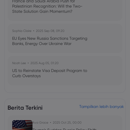
France and Saudi Arabia Push for
Palestinian Recognition: Will the Two-
State Solution Gain Momentum?
Sophia Claire
2025 Sep 08, 09:20
EU Eyes New Russia Sanctions Targeting
Banks, Energy Over Ukraine War
Noah Lee
2025 Aug 05, 01:20
US to Reinstate Visa Deposit Program to
Curb Overstays
Emma Rose
2025 Jul 03, 08:35
US Economy on Stagflation Watch:
Berita Terkini
Tampilkan lebih banyak
Apollo Global Management's Outlook
Ava Grace
2025 Oct 25, 00:00
Ava Grace
2025 Jul 03, 08:35