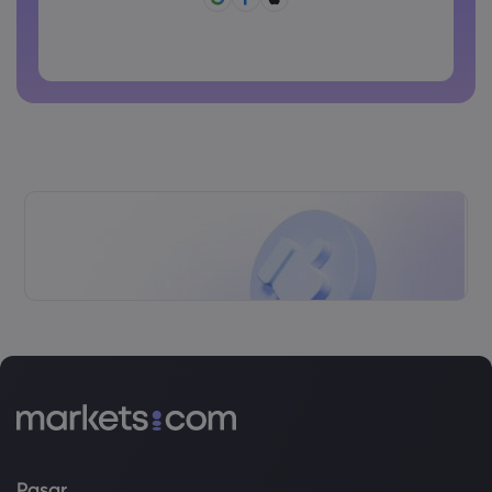
Kata sandi tidak boleh berisi karakter non-latin
Kata sandi tidak boleh berisi spasi
Pasar