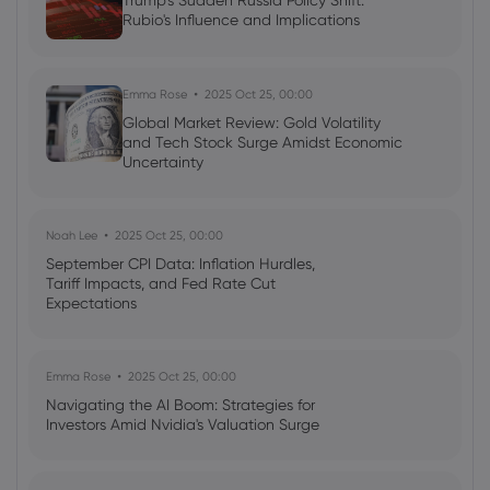
Trump's Sudden Russia Policy Shift:
AI Podcast: Fresh Insights on Fed Rate
Rubio's Influence and Implications
Cut Timing - News in a New Way
Emma Rose
2025 Oct 25, 00:00
Global Market Review: Gold Volatility
and Tech Stock Surge Amidst Economic
Uncertainty
Noah Lee
2025 Oct 25, 00:00
September CPI Data: Inflation Hurdles,
Tariff Impacts, and Fed Rate Cut
Expectations
Emma Rose
2025 Oct 25, 00:00
Navigating the AI Boom: Strategies for
Investors Amid Nvidia's Valuation Surge