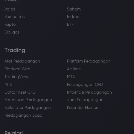
Valas
Saham
Komoditas
Indeks
Kripto
ETF
Obligasi
Trading
Alat Perdagangan
Platform Perdagangan
Platform Web
Aplikasi
TradingView
MT4
MT5
Perdagangan CFD
Daftar Aset CFD
Informasi Perdagangan
Ketentuan Perdagangan
Jam Perdagangan
Kalkulator Perdagangan
Kalender Ekonomi
Perdagangan Sosial
Pelajari