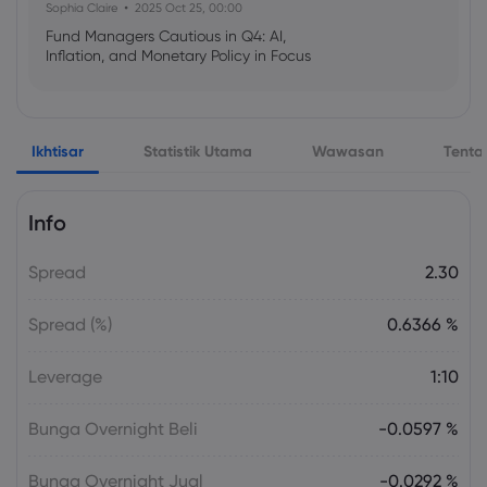
Sophia Claire
2025 Oct 25, 00:00
Fund Managers Cautious in Q4: AI,
Inflation, and Monetary Policy in Focus
Emma Rose
2025 Oct 25, 00:00
Ikhtisar
Statistik Utama
Wawasan
Tenta
US Government Shutdown Threatens
October Inflation Data Release
Info
Sophia Claire
2025 Oct 24, 00:00
Spread
2.30
US-EU Relations: Russia Sanctions Unite
Despite Trade Tensions
Spread (%)
0.6366 %
Emma Rose
2025 Oct 24, 00:00
Leverage
1:10
BOJ Warns of Japan Stock Market
Overheating, U.S. Trade Policy Risk
Bunga Overnight Beli
-0.0597 %
Bunga Overnight Jual
-0.0292 %