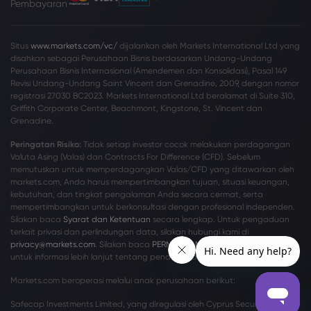
Pembayaran
Situs
www.markets.com/vc/
dijalankan oleh Markets International Ltd yang
disahkan sebagai Perusahaan Bisnis berdasarkan Undang-Undang
Perusahaan Bisnis Internasional (Amendemen dan Konsolidasi), Pasal 149
Revisi Undang-Undang Saint Vincent dan Grenadine, 2009, dengan nomor
registrasi 27030 BC2023. Markets International Ltd beralamat di Suite 310,
Griffith Corporate Center, Beachmont, Kingstone, St. Vincent dan
Grenadine.
Peringatan Risiko:
Tidak setiap investor cocok melakukan perdagangan
Valuta Asing (Valas) dan Contracts For Difference (CFD). Sebelum
memutuskan untuk memperdagangkan Valas/CFD yang ditawarkan oleh
markets.com, Anda harus mempertimbangkan tujuan, situasi keuangan,
kebutuhan, dan tingkat pengalaman Anda secara cermat, serta
mempertimbangkan untuk berkonsultasi dengan profesional independen.
Silakan baca
Syarat dan Ketentuan
secara lengkap. Untuk pengaduan
terkait privasi dan perlindungan data, silakan hubungi kami di
privacy@markets.com
. Silakan baca
PERNYATAAN KEBIJAKAN PRIVASI
kami
untuk informasi lebih lanjut tentang penanganan data pribadi.
Markets.com beroperasi melalui anak perusahaan berikut:
Safecap Investments Limited, yang diregulasi oleh Cyprus Securities and