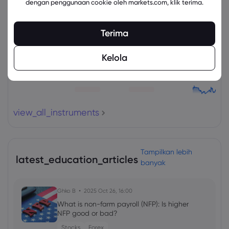
dengan penggunaan cookie oleh markets.com, klik terima.
Aset
Jual
Beli
Ubah (%)
Terima
Kelola
view_all_instruments
Tampilkan lebih
latest_education_articles
banyak
Ghko B
2025 Oct 26, 16:00
What is non-farm payroll (NFP): Is higher
NFP good or bad?
Stocks
Forex