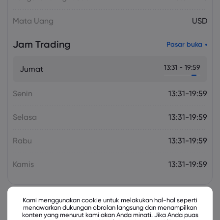
Mata Uang
USD
Jam Trading
Pasar buka
13:31 - 19:59
Jumat
Senin
13:31-19:59
Selasa
13:31-19:59
Rabu
13:31-19:59
Kamis
13:31-19:59
Kami menggunakan cookie untuk melakukan hal-hal seperti
menawarkan dukungan obrolan langsung dan menampilkan
Instrumen Terkait
konten yang menurut kami akan Anda minati. Jika Anda puas