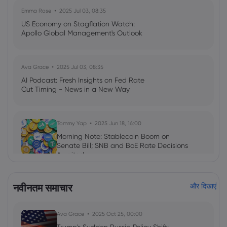
Emma Rose
2025 Jul 03, 08:35
US Economy on Stagflation Watch:
Apollo Global Management's Outlook
Ava Grace
2025 Jul 03, 08:35
AI Podcast: Fresh Insights on Fed Rate
Cut Timing - News in a New Way
Tommy Yap
2025 Jun 18, 16:00
Morning Note: Stablecoin Boom on
Senate Bill; SNB and BoE Rate Decisions
Awaited
Morning Note
Cryptocurrencies
Forex
नवीनतम समाचार
और दिखाएं
Tommy Yap
2025 Jun 15, 16:00
Morning Note: Gold Nears High on
Ava Grace
2025 Oct 25, 00:00
Mideast Tensions; Franc Soars; ECB