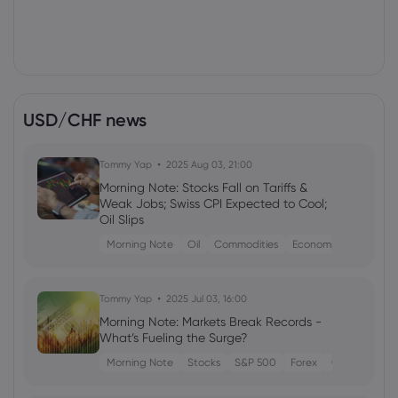
USD/CHF news
Tommy Yap
2025 Aug 03, 21:00
Morning Note: Stocks Fall on Tariffs &
Weak Jobs; Swiss CPI Expected to Cool;
Oil Slips
Morning Note
Oil
Commodities
Economic Data
Tommy Yap
2025 Jul 03, 16:00
Morning Note: Markets Break Records -
What’s Fueling the Surge?
Morning Note
Stocks
S&P 500
Forex
Oil
CPI