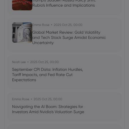
Trump's Sudden Russia Policy Shift:
Update
Rubio's Influence and Implications
Morning Note
Commodities
Forex
Emma Rose
2025 Oct 25, 00:00
Tommy Yap
2025 मई 26, 16:00
Global Market Review: Gold Volatility
Morning Note: Gold Awaits Fed Clues;
and Tech Stock Surge Amidst Economic
Japan Fiscal Strain; SNB Hints More Cuts
Uncertainty
Morning Note
Commodities
Noah Lee
2025 Oct 25, 00:00
September CPI Data: Inflation Hurdles,
Tariff Impacts, and Fed Rate Cut
Expectations
Emma Rose
2025 Oct 25, 00:00
Navigating the AI Boom: Strategies for
Investors Amid Nvidia's Valuation Surge