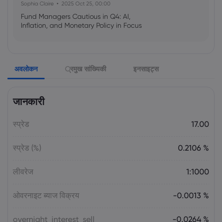
Sophia Claire
2025 Oct 25, 00:00
Fund Managers Cautious in Q4: AI,
Inflation, and Monetary Policy in Focus
Emma Rose
2025 Oct 25, 00:00
अवलोकन
्रमुख सांख्यिकी
इनसाइट्स
US Government Shutdown Threatens
October Inflation Data Release
जानकारी
Sophia Claire
2025 Oct 24, 00:00
स्प्रेड
17.00
US-EU Relations: Russia Sanctions Unite
Despite Trade Tensions
स्प्रेड (%)
0.2106 %
Emma Rose
2025 Oct 24, 00:00
लीवरेज
1:1000
BOJ Warns of Japan Stock Market
Overheating, U.S. Trade Policy Risk
ओवरनाइट ब्याज विक्रय
-0.0013 %
overnight_interest_sell
-0.0264 %