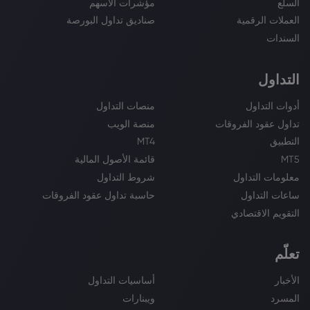
السلع
مؤشرات الأسهم
العملات الرقمية
صناديق تداول البورصة
السندات
التداول
أدوات التداول
منصات التداول
تداول عقود الفروقات
منصة الويب
التطبيق
MT4
MT5
قائمة الأصول المالية
معلومات التداول
شروط التداول
ساعات التداول
حاسبة تداول عقود الفروقات
التقويم الاقتصادي
تعلّم
الأخبار
أساسيات التداول
المسرد
ويبنارات