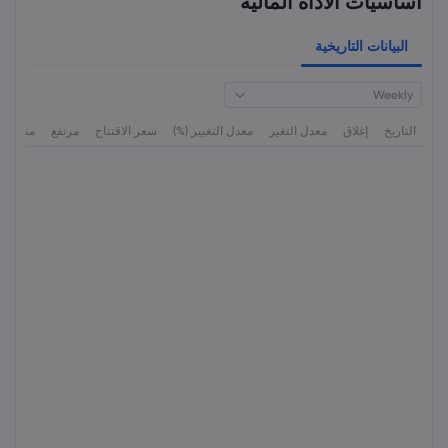
أساسيات الأداة المالية
البيانات التاريخية
Weekly
التاريخ
إغلاق
معدل التغير
معدل التغيير (%)
سعر الاقتتاح
مرتفع
منخفض