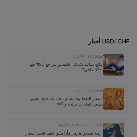
USD/CHF أخبار
2026 Aug 05, 16:04
نتائج سابك 2026: الخسائر تتراجع 80% فهل
بدأ التعافي؟
2026 Aug 05, 16:03
أسعار النفط بعد تقدم محادثات فتح مضيق
هرمز: توقعات برنت وWTI
2026 Aug 05, 16:02
Salma
أزمة مضيق هرمز وأرامكو: كيف تتغير أسعار