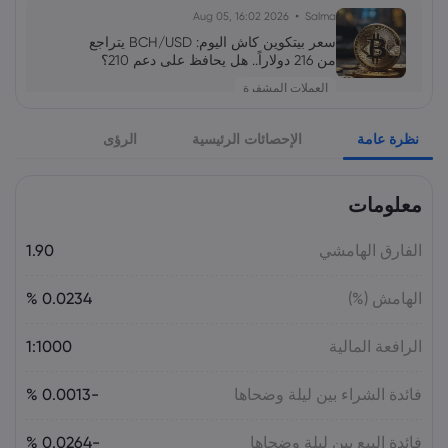
2026 Aug 05, 16:02
Salma
سعر بيتكوين كاش اليوم: BCH/USD يتراجع
من 216 دولاراً.. هل يحافظ على دعم 210؟
العملات المشفرة
نظرة عامة
الإحصائات الرئيسية
الرؤى
2026 Aug 04, 16:04
Salma
سهم SpaceX يتراجع رغم نمو الإيرادات 92%..
ما توقعات SPCX بعد فك الحظر؟
معلومات
الأسهم
الفارق الهامشي
1.90
2026 Aug 04, 16:03
Salma
الهامش (%)
0.0234 %
أسعار الذهب في الإمارات والسعودية – 5
أغسطس （XAU/USD）2026
الرافعة المالية
1:1000
السلع
فائدة الشراء بين ليلة وضحاها
-0.0013 %
2026 Aug 04, 16:03
Salma
فائدة البيع بين ليلة وضحاها
-0.0264 %
آمال توسيع المرور عبر مضيق هرمز تضغط