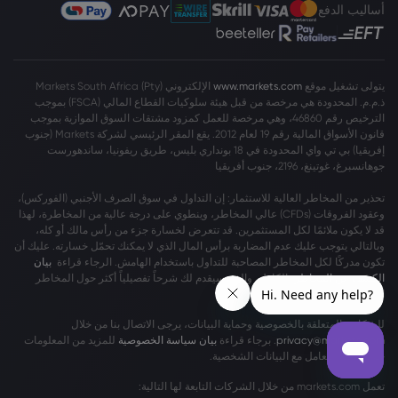
أساليب الدفع
يتولى تشغيل موقع
www.markets.com
الإلكتروني Markets South Africa (Pty)
ذ.م.م. المحدودة هي مرخصة من قبل هيئة سلوكيات القطاع المالي (FSCA) بموجب
الترخيص رقم 46860، وهي مرخصة للعمل كمزود مشتقات السوق الموازية بموجب
قانون الأسواق المالية رقم 19 لعام 2012. يقع المقر الرئيسي لشركة Markets (جنوب
إفريقيا) بي تي واي المحدودة في 18 بونداري بليس، طريق ريفونيا، ساندهورست
جوهانسبرغ، غوتينغ، 2196، جنوب أفريقيا
تحذير من المخاطر العالية للاستثمار: إن التداول في سوق الصرف الأجنبي (الفوركس)،
وعقود الفروقات (CFDs) عالي المخاطر، وينطوي على درجة عالية من المخاطرة، لهذا
قد لا يكون ملائمًا لكل المستثمرين. قد تتعرض لخسارة جزء من رأس مالك أو كله،
وبالتالي يتوجب عليك عدم المضاربة برأس المال الذي لا يمكنك تحمّل خسارته. عليك أن
تكون مدركًا لكل المخاطر المصاحبة للتداول باستخدام الهامش. الرجاء قراءة
بيان
الكشف عن المخاطر
بالكامل، والذي سيقدم لك شرحاً تفصيلياً أكثر حول المخاطر
المشمولة.
للشكاوى المتعلقة بالخصوصية وحماية البيانات، يرجى الاتصال بنا من خلال
privacy@markets.com
. برجاء قراءة
بيان سياسة الخصوصية
للمزيد من المعلومات
حول كيفية التعامل مع البيانات الشخصية.
تعمل markets.com من خلال الشركات التابعة لها التالية: