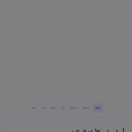
1w
1d
4h
1h
30m
15m
5m