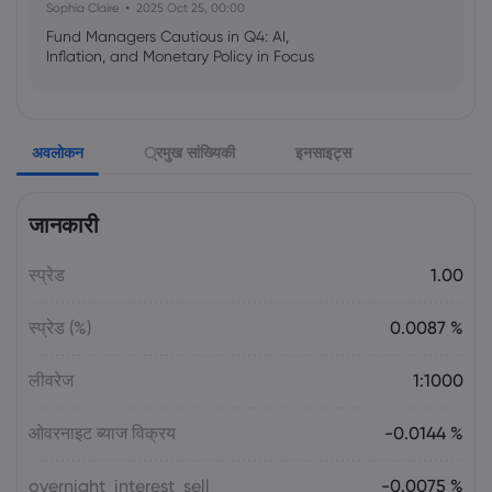
Sophia Claire
2025 Oct 25, 00:00
Fund Managers Cautious in Q4: AI,
Inflation, and Monetary Policy in Focus
Emma Rose
2025 Oct 25, 00:00
अवलोकन
्रमुख सांख्यिकी
इनसाइट्स
US Government Shutdown Threatens
October Inflation Data Release
जानकारी
Sophia Claire
2025 Oct 24, 00:00
स्प्रेड
1.00
US-EU Relations: Russia Sanctions Unite
Despite Trade Tensions
स्प्रेड (%)
0.0087 %
Emma Rose
2025 Oct 24, 00:00
लीवरेज
1:1000
BOJ Warns of Japan Stock Market
Overheating, U.S. Trade Policy Risk
ओवरनाइट ब्याज विक्रय
-0.0144 %
overnight_interest_sell
-0.0075 %