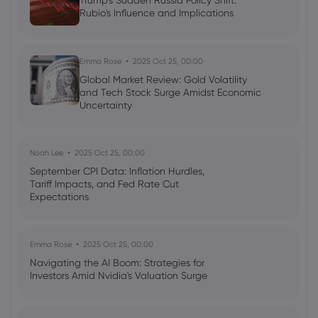
Trump's Sudden Russia Policy Shift:
Rubio's Influence and Implications
Ava Grace
2025 Jul 03, 08:35
AI Podcast: Fresh Insights on Fed Rate
Cut Timing - News in a New Way
Emma Rose
2025 Oct 25, 00:00
Global Market Review: Gold Volatility
and Tech Stock Surge Amidst Economic
Uncertainty
Noah Lee
2025 Oct 25, 00:00
September CPI Data: Inflation Hurdles,
Tariff Impacts, and Fed Rate Cut
Expectations
Emma Rose
2025 Oct 25, 00:00
Navigating the AI Boom: Strategies for
Investors Amid Nvidia's Valuation Surge