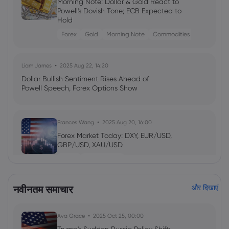
Morning Note: Dollar & Gold React to
Powell's Dovish Tone; ECB Expected to
Hold
Forex
Gold
Morning Note
Commodities
Liam James
2025 Aug 22, 14:20
Dollar Bullish Sentiment Rises Ahead of
Powell Speech, Forex Options Show
Frances Wang
2025 Aug 20, 16:00
Forex Market Today: DXY, EUR/USD,
GBP/USD, XAU/USD
Forex
CFD Trading
नवीनतम समाचार
और दिखाएं
Emma Rose
2025 Jul 03, 08:35
US Economy on Stagflation Watch:
Apollo Global Management's Outlook
Ava Grace
2025 Oct 25, 00:00