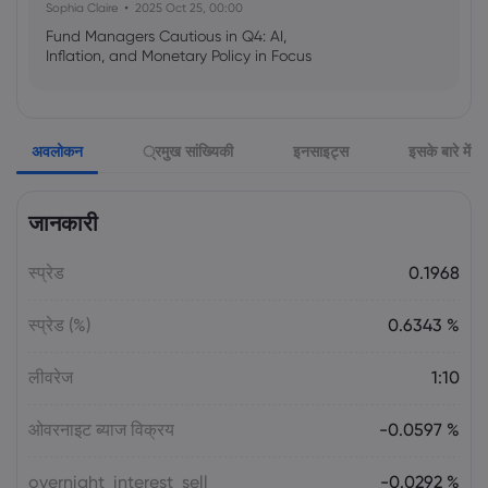
Sophia Claire
2025 Oct 25, 00:00
Fund Managers Cautious in Q4: AI,
Inflation, and Monetary Policy in Focus
Emma Rose
2025 Oct 25, 00:00
अवलोकन
्रमुख सांख्यिकी
इनसाइट्स
इसके बारे में
US Government Shutdown Threatens
October Inflation Data Release
जानकारी
Sophia Claire
2025 Oct 24, 00:00
स्प्रेड
0.1968
US-EU Relations: Russia Sanctions Unite
Despite Trade Tensions
स्प्रेड (%)
0.6343 %
Emma Rose
2025 Oct 24, 00:00
लीवरेज
1:10
BOJ Warns of Japan Stock Market
Overheating, U.S. Trade Policy Risk
ओवरनाइट ब्याज विक्रय
-0.0597 %
overnight_interest_sell
-0.0292 %