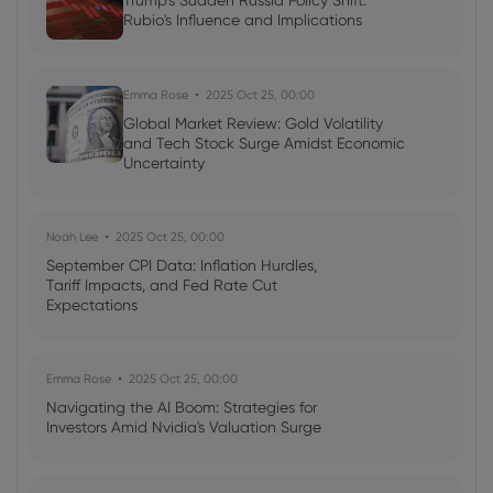
Trump's Sudden Russia Policy Shift:
Rubio's Influence and Implications
Frances Wang
2024 Dec 18, 16:00
Stock market today: Nasdaq Hits
Emma Rose
2025 Oct 25, 00:00
Record Highs as Tesla Achieves New
Global Market Review: Gold Volatility
Peaks
and Tech Stock Surge Amidst Economic
Uncertainty
Stocks
Noah Lee
2025 Oct 25, 00:00
September CPI Data: Inflation Hurdles,
Tariff Impacts, and Fed Rate Cut
Expectations
Emma Rose
2025 Oct 25, 00:00
Navigating the AI Boom: Strategies for
Investors Amid Nvidia's Valuation Surge