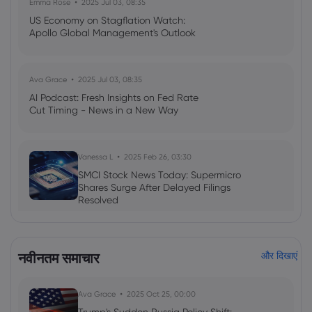
Emma Rose
2025 Jul 03, 08:35
US Economy on Stagflation Watch:
Apollo Global Management's Outlook
Ava Grace
2025 Jul 03, 08:35
AI Podcast: Fresh Insights on Fed Rate
Cut Timing - News in a New Way
Vanessa L
2025 Feb 26, 03:30
SMCI Stock News Today: Supermicro
Shares Surge After Delayed Filings
Resolved
Stocks
Shares
NVDA
नवीनतम समाचार
और दिखाएं
Frances Wang
2025 Feb 11, 16:00
VOO etf news: The Vanguard S&P 500
ETF is down 0.13%
Ava Grace
2025 Oct 25, 00:00
ETFs