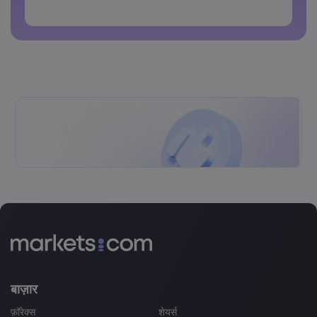
पासवर्डों में स्पेस नहीं हो सकते
बाज़ार
फ़ॉरेक्स
शेयर्स