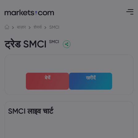
SMCI
बाज़ार
शेयर्स
ट्रेड SMCI
SMCI
बेचें
खरीदें
SMCI लाइव चार्ट