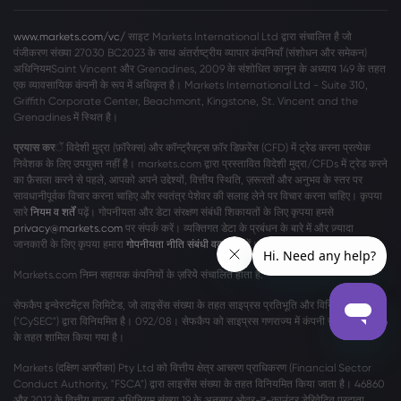
www.markets.com/vc/
साइट Markets International Ltd द्वारा संचालित है जो
पंजीकरण संख्या 27030 BC2023 के साथ अंतर्राष्ट्रीय व्यापार कंपनियाँ (संशोधन और समेकन)
अधिनियमSaint Vincent और Grenadines, 2009 के संशोधित कानून के अध्याय 149 के तहत
एक व्यावसायिक कंपनी के रूप में अधिकृत है। Markets International Ltd - Suite 310,
Griffith Corporate Center, Beachmont, Kingstone, St. Vincent and the
Grenadines में स्थित है।
प्रयास कर
ें विदेशी मुद्रा (फ़ॉरेक्स) और कॉन्ट्रैक्ट्स फ़ॉर डिफ़रेंस (CFD) में ट्रेड करना प्रत्येक
निवेशक के लिए उपयुक्त नहीं है। markets.com द्वारा प्रस्तावित विदेशी मुद्रा/CFDs में ट्रेड करने
का फ़ैसला करने से पहले, आपको अपने उद्देश्यों, वित्तीय स्थिति, ज़रूरतों और अनुभव के स्तर पर
सावधानीपूर्वक विचार करना चाहिए और स्वतंत्र पेशेवर की सलाह लेने पर विचार करना चाहिए। कृपया
सारे
नियम व शर्तें
पढ़ें। गोपनीयता और डेटा संरक्षण संबंधी शिकायतों के लिए कृपया हमसे
privacy@markets.com
पर संपर्क करें। व्यक्तिगत डेटा के प्रबंधन के बारे में और ज़्यादा
जानकारी के लिए कृपया हमारा
गोपनीयता नीति संबंधी वक्तव्य
पढ़ें।
Markets.com निम्न सहायक कंपनियों के ज़रियेे संचालित होता है:
सेफकैप इन्वेस्टमेंट्स लिमिटेड, जो लाइसेंस संख्या के तहत साइप्रस प्रतिभूति और विनिमय आयोग
("CySEC") द्वारा विनियमित है। 092/08। सेफकैप को साइप्रस गणराज्य में कंपनी संख्या η186196
के तहत शामिल किया गया है।
Markets (दक्षिण अफ़्रीका) Pty Ltd को वित्तीय क्षेत्र आचरण प्राधिकरण (Financial Sector
Conduct Authority, "FSCA") द्वारा लाइसेंस संख्या के तहत विनियमित किया जाता है। 46860
और 2012 के वित्तीय बाजार अधिनियम संख्या 19 के अनुसार ओवर-द-काउंटर डेरिवेटिव प्रदाता