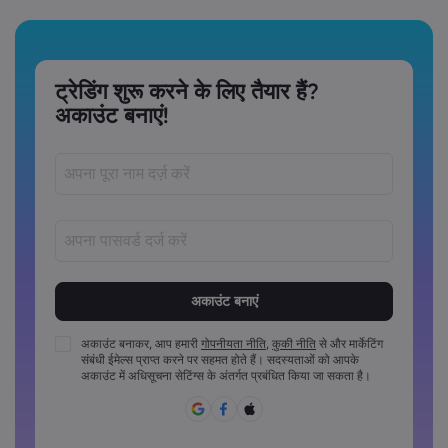
ट्रेडिंग शुरू करने के लिए तैयार हैं?
अकाउंट बनाएं!
पासवर्ड‏ 8 ‏से‏ 15 ‏कैरेक्टर लंबे अवश्य होने चाहिए
पासवर्डों में कम से कम 1 संख्यात्मक कैरेक्टर अवश्य होना चाहिए
पासवर्डों में कम से कम 1 अपरकेस कैरेक्टर अवश्य होना चाहिए
अकाउंट बनाकर, आप हमारी
गोपनीयता नीति
,
कुकी नीति
से और मार्केटिंग
संबंधी ईमेल्स प्राप्त करने पर सहमत होते हैं। सदस्यताओं को आपके
पासवर्डों में कम से कम 1 लोअरकेस कैरेक्टर अवश्य होना चाहिए
अकाउंट में अधिसूचना सेटिंग्स के अंतर्गत प्रबंधित किया जा सकता है।
पासवर्ड में ~!@#£%^&*()_-+=:;&lt;&gt;{,[]?,.अवश्य होने चाहिए
पासवर्ड का साझा रूप से उपयोग नहीं किया जा सकता
पासवर्ड में गैर-लैटिन कैरेक्टर्स नहीं हो सकते