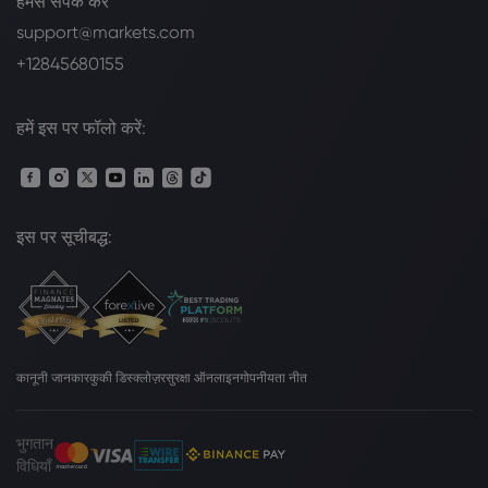
हमसे संपर्क करें
support@markets.com
+12845680155
हमें इस पर फॉलो करें:
इस पर सूचीबद्ध:
कानूनी जानकार
कुकी डिस्क्लोज़र
सुरक्षा ऑनलाइन
गोपनीयता नीत
भुगतान
विधियाँ