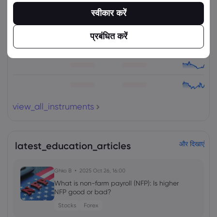
संपत्ति
बेचें
खरीदें
(%) परिवर्तित करें
स्वीकार करें
प्रबंधित करें
view_all_instruments
latest_education_articles
और दिखाएं
Ghko B
2025 Oct 26, 16:00
What is non-farm payroll (NFP): Is higher
NFP good or bad?
Stocks
Forex