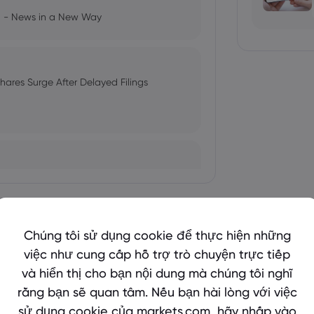
ng - News in a New Way
ares Surge After Delayed Filings
ETF is down 0.13%
Cho xem nhiều hơn
Chúng tôi sử dụng cookie để thực hiện những
việc như cung cấp hỗ trợ trò chuyện trực tiếp
ord Highs as Tesla Achieves New
và hiển thị cho bạn nội dung mà chúng tôi nghĩ
bio's Influence and Implications
rằng bạn sẽ quan tâm. Nếu bạn hài lòng với việc
sử dụng cookie của markets.com, hãy nhấp vào