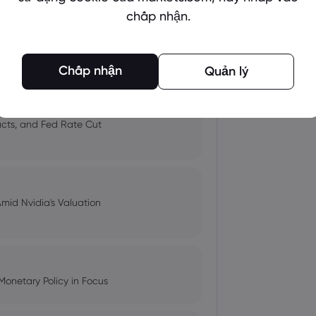
chấp nhận.
 and Tech Stock Surge Amidst
Chấp nhận
Quản lý
pacts, and Fed Rate Cut
Amid Nvidia's Valuation
Monetary Policy in Focus