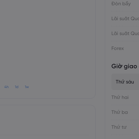
Đòn bẩy
Lãi suất Q
Lãi suất Q
Forex
Giờ giao 
Thứ sáu
4h
1d
1w
Thứ hai
Thứ ba
Thứ tư