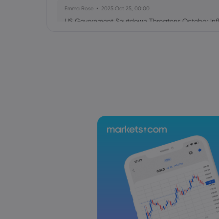
Emma Rose
2025 Oct 25, 00:00
US Government Shutdown Threatens October Infl
Sophia Claire
2025 Oct 24, 00:00
US-EU Relations: Russia Sanctions Unite Despite 
Emma Rose
2025 Oct 24, 00:00
BOJ Warns of Japan Stock Market Overheating, U.