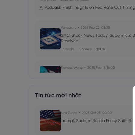
AI Podcast: Fresh Insights on Fed Rate Cut Timi
Vanessa L
2025 Feb 26, 03:30
SMCI Stock News Today: Supermicro Sh
Resolved
Stocks
Shares
NVDA
Frances Wang
2025 Feb 11, 16:00
VOO etf news: The Vanguard S&P 500 
ETFs
Tin tức mới nhất
Frances Wang
2024 Dec 18, 16:00
Stock market today: Nasdaq Hits Rec
Ava Grace
2025 Oct 25, 00:00
Peaks
Trump's Sudden Russia Policy Shift: Ru
Stocks