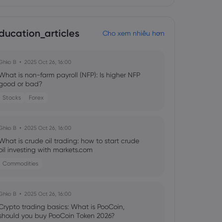
ducation_articles
Cho xem nhiều hơn
Ghko B
2025 Oct 26, 16:00
What is non-farm payroll (NFP): Is higher NFP
good or bad?
Stocks
Forex
Ghko B
2025 Oct 26, 16:00
What is crude oil trading: how to start crude
oil investing with markets.com
Commodities
Ghko B
2025 Oct 26, 16:00
Crypto trading basics: What is PooCoin,
should you buy PooCoin Token 2026?