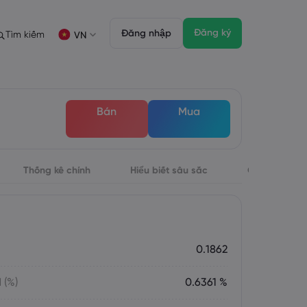
Đăng ký
Đăng nhập
Tìm kiếm
VN
ịch
ích
Gói pháp chế
Tính năng giao dịch
Gói pháp chế
Độ sâu của thị trường
English
English
Bán
Mua
English (ZA)
English (St. Vincent)
FD
 giao dịch
Dansk
Italiano
Danish
Italian
Bahasa Melayu
ภาษาไทย
Malay
Thai
िन्दी
Thống kê chính
Português
Hiểu biết sâu sắc
Giới thiệu
Hindi
Portuguese
đối với thị trường chứng khoán
Đáo hạn Hàng tuần
0.1862
 (%)
0.6361 %