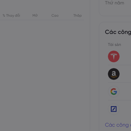
Thứ năm
% Thay đổi
Mở
Cao
Thấp
Các công
Tài sản
Các công 