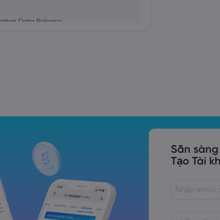
ation Data Release
Trade Tensions
S. Trade Policy Risk
Sẵn sàng
Tạo Tài k