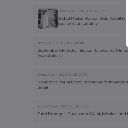
Emma Rose
2025 Oct 25, 00:00
Global Market Review: Gold Volatility
Economic Uncertainty
Noah Lee
2025 Oct 25, 00:00
September CPI Data: Inflation Hurdles, Tariff Im
Expectations
Emma Rose
2025 Oct 25, 00:00
Navigating the AI Boom: Strategies for Investors 
Surge
Sophia Claire
2025 Oct 25, 00:00
Fund Managers Cautious in Q4: AI, Inflation, and 