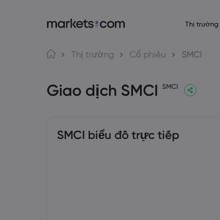
Thị trường
Giới thiệu về 
Nền tảng gi
Sả
Ngôn ngữ
Thị trường
Cổ phiếu
SMCI
Lý do chọn Market
Nền tảng Web
English
English
Forex
Giao dịch SMCI
English (Global)
English (EU)
Cung cấp toàn cầ
Ứng dụng
SMCI
Deutsch
Español
Hàng
Tập đoàn của chún
MT4
German
Spanish (Latam)
Nederlands
العربية
Giải thưởng và Tru
MT5
Dutch
Arabic
Tiền 
繁體中文
简体中文
Giao dịch mạng 
Traditional Chinese
Simplified Chinese
SMCI biểu đồ trực tiếp
Bahasa Indonesia
한국어
Trái 
Trading Central
Indonesian
Korean