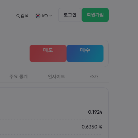
회원가입
로그인
검색
KO
법률 모음집
트레이딩 기능
법률 모음집
마켓 댑스
English
English
매도
매수
English (ZA)
English (St. Vincent)
Dansk
Italiano
Danish
Italian
Bahasa Melayu
ภาษาไทย
Malay
Thai
िन्दी
주요 통계
인사이트
Português
소개
Hindi
Portuguese
0.1924
0.6350 %