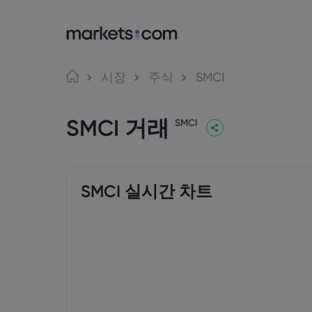
markets.com
거래
언어
시장
주식
SMCI
markets.com 이용
웹 플랫
English
English
SMCI 거래
English (Global)
English (EU)
글로벌 서비스 제공
앱
SMCI
Deutsch
Español
그룹 소개
MT4
German
Spanish (Latam)
Nederlands
العربية
어워드 및 미디어
MT5
Dutch
Arabic
繁體中文
简体中文
Trading
Traditional Chinese
Simplified Chinese
SMCI 실시간 차트
한국어
Bahasa Indonesia
Indonesian
Korean