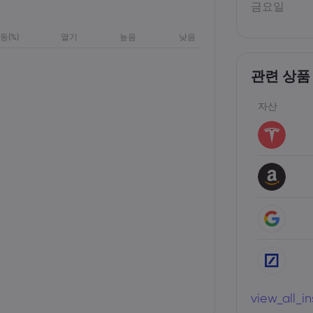
금요일
동(%)
열기
높음
낮음
관련 상품
자산
view_all_i