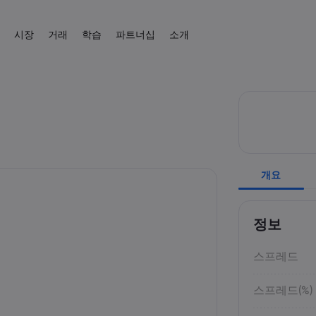
시장
거래
학습
파트너십
소개
제휴
 소개
 플랫폼
상품
도움말 & 고객센터
거래 도구
트레이딩 배우기
데이터 & 보안
거래 정보
뉴스 & 분석
IB
 혜택
폼
지원 문의하기
CFD 거래 계산기
교육 센터
온라인 안전
CFD 거래
뉴스
외환
English
주식
English
English (UK)
English (AU)
고객의 소리
외환 증거금 계산기
트레이딩 기초
쿠키 공개
CFD 자산 목록
Español
Français
원자재
지수
원자재 수익 계산기
거래 조건
Spanish (Spain)
French
Svenka
Tiếng việt
외환 수익 계산기
거래 시간
Swedish
Vietnamese
암호화폐
ETF
Tagalog
தமிழ்
개요
ह
 Central
경제 캘린더
만기일
Tagalog
Tamil
English
채권
휴장 일정
English (BVI)
주간 만기 롤오버
정보
스프레드
스프레드(%)