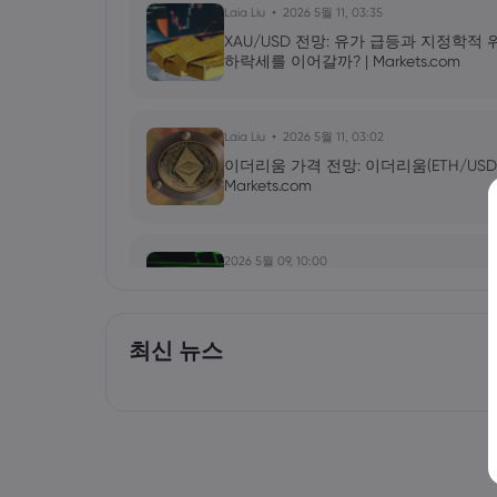
Laia Liu
2026 5월 11, 03:35
XAU/USD 전망: 유가 급등과 지정학적
하락세를 이어갈까? | Markets.com
Laia Liu
2026 5월 11, 03:02
이더리움 가격 전망: 이더리움(ETH/USD
Markets.com
2026 5월 09, 10:00
엔비디아(NVDA) 2027년 1분기 실적 발
올릴 것인가? | Markets.com
최신 뉴스
Laia Liu
2026 5월 09, 03:50
2026년 최고의 CFD 브로커: Pepperstone, m
Markets.com