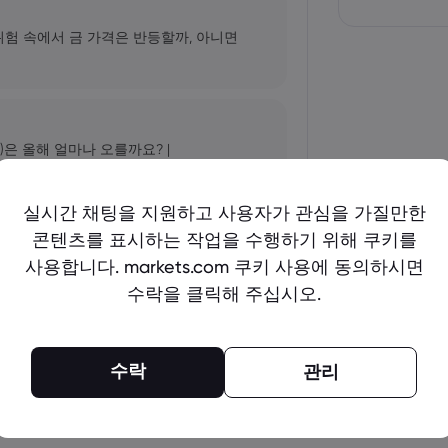
 위험 속에서 금 가격은 반등할까, 아니면
)은 올해 얼마나 오를까요? |
실시간 채팅을 지원하고 사용자가 관심을 가질만한
콘텐츠를 표시하는 작업을 수행하기 위해 쿠키를
표: AI 성장세가 NVDA 주가를 더욱 끌어
사용합니다. markets.com 쿠키 사용에 동의하시면
수락을 클릭해 주십시오.
더 보기
수락
관리
arkets.com, IG, Plus500, XTB |