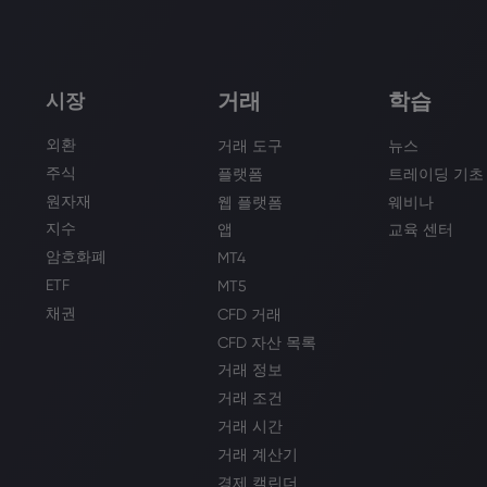
거래
학습
시장
외환
거래 도구
뉴스
주식
플랫폼
트레이딩 기초
원자재
웹 플랫폼
웨비나
지수
앱
교육 센터
암호화폐
MT4
ETF
MT5
채권
CFD 거래
CFD 자산 목록
거래 정보
거래 조건
거래 시간
거래 계산기
경제 캘린더