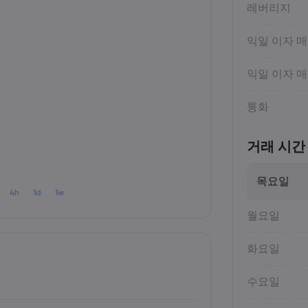
레버리지
익일 이자 
익일 이자 
통화
거래 시간
목요일
4h
1d
1w
월요일
화요일
수요일