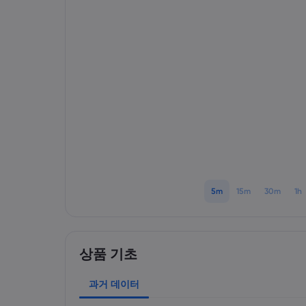
5m
15m
30m
1h
상품 기초
과거 데이터