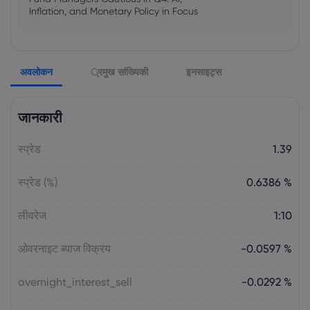
Inflation, and Monetary Policy in Focus
Emma Rose
2025 Oct 25, 00:00
अवलोकन
्रमुख सांख्यिकी
इनसाइट्स
US Government Shutdown Threatens
October Inflation Data Release
जानकारी
Sophia Claire
2025 Oct 24, 00:00
स्प्रेड
1.39
US-EU Relations: Russia Sanctions Unite
Despite Trade Tensions
स्प्रेड (%)
0.6386 %
Emma Rose
2025 Oct 24, 00:00
लीवरेज
1:10
BOJ Warns of Japan Stock Market
Overheating, U.S. Trade Policy Risk
ओवरनाइट ब्याज विक्रय
-0.0597 %
overnight_interest_sell
-0.0292 %