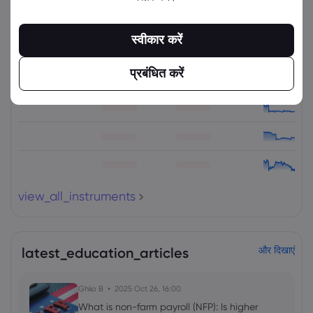
संबंधित उपकरण
स्वीकार करें
संपत्ति
बेचें
खरीदें
(%) परिवर्तित करें
प्रबंधित करें
view_all_instruments
latest_education_articles
और दिखाएं
Ghko B
2025 Oct 26, 16:00
What is non-farm payroll (NFP): Is higher