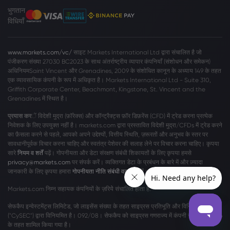
भुगतान
विधियाँ
www.markets.com/vc/
साइट Markets International Ltd द्वारा संचालित है जो
पंजीकरण संख्या 27030 BC2023 के साथ अंतर्राष्ट्रीय व्यापार कंपनियाँ (संशोधन और समेकन)
अधिनियमSaint Vincent और Grenadines, 2009 के संशोधित कानून के अध्याय 149 के तहत
एक व्यावसायिक कंपनी के रूप में अधिकृत है। Markets International Ltd - Suite 310,
Griffith Corporate Center, Beachmont, Kingstone, St. Vincent and the
Grenadines में स्थित है।
प्रयास कर
ें विदेशी मुद्रा (फ़ॉरेक्स) और कॉन्ट्रैक्ट्स फ़ॉर डिफ़रेंस (CFD) में ट्रेड करना प्रत्येक
निवेशक के लिए उपयुक्त नहीं है। markets.com द्वारा प्रस्तावित विदेशी मुद्रा/CFDs में ट्रेड करने
का फ़ैसला करने से पहले, आपको अपने उद्देश्यों, वित्तीय स्थिति, ज़रूरतों और अनुभव के स्तर पर
सावधानीपूर्वक विचार करना चाहिए और स्वतंत्र पेशेवर की सलाह लेने पर विचार करना चाहिए। कृपया
सारे
नियम व शर्तें
पढ़ें। गोपनीयता और डेटा संरक्षण संबंधी शिकायतों के लिए कृपया हमसे
privacy@markets.com
पर संपर्क करें। व्यक्तिगत डेटा के प्रबंधन के बारे में और ज़्यादा
जानकारी के लिए कृपया हमारा
गोपनीयता नीति संबंधी वक्तव्य
पढ़ें।
Markets.com निम्न सहायक कंपनियों के ज़रियेे संचालित होता है:
सेफकैप इन्वेस्टमेंट्स लिमिटेड, जो लाइसेंस संख्या के तहत साइप्रस प्रतिभूति और विनिमय आयोग
("CySEC") द्वारा विनियमित है। 092/08। सेफकैप को साइप्रस गणराज्य में कंपनी संख्या η186196
के तहत शामिल किया गया है।