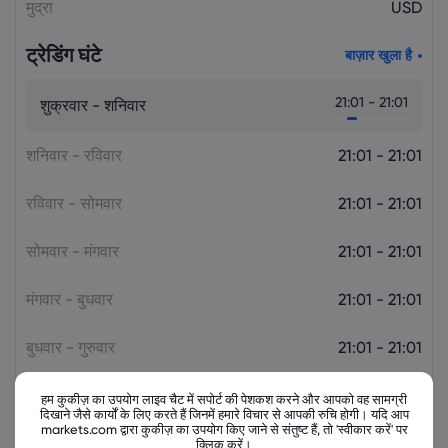
मुद्रा
USD
ट्रेडिंग घंटे
बाज़ार खुला है
21:01 - 21:01
शुक्रवार - शनिवार
शनिवार - रविवार
21:01 - 21:01
रविवार - सोमवार
21:01 - 21:01
सोमवार - मंगवार
21:01 - 21:01
मंगवार - बुधवार
21:01 - 21:01
बुधवार - गुरुवार
21:01 - 21:01
गुरुवार - शुक्रवार
21:01 - 21:01
हम कुकीज़ का उपयोग लाइव चैट में सपोर्ट की पेशकश करने और आपको वह सामग्री
दिखाने जैसे कार्यों के लिए करते हैं जिनमें हमारे विचार से आपकी रुचि होगी। यदि आप
markets.com द्वारा कुकीज़ का उपयोग किए जाने से संतुष्ट हैं, तो 'स्वीकार करें' पर
क्लिक करें।