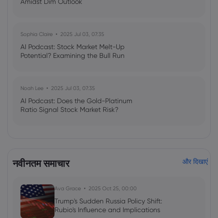
Amidst Dim Outlook
Sophia Claire
2025 Jul 03, 07:35
AI Podcast: Stock Market Melt-Up
Potential? Examining the Bull Run
Noah Lee
2025 Jul 03, 07:35
AI Podcast: Does the Gold-Platinum
Ratio Signal Stock Market Risk?
नवीनतम समाचार
और दिखाएं
Ava Grace
2025 Oct 25, 00:00
Trump's Sudden Russia Policy Shift:
Rubio's Influence and Implications