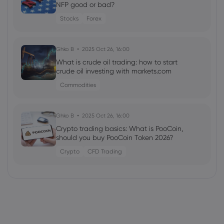
NFP good or bad?
Stocks
Forex
Ghko B
2025 Oct 26, 16:00
What is crude oil trading: how to start
crude oil investing with markets.com
Commodities
Ghko B
2025 Oct 26, 16:00
Crypto trading basics: What is PooCoin,
should you buy PooCoin Token 2026?
Crypto
CFD Trading