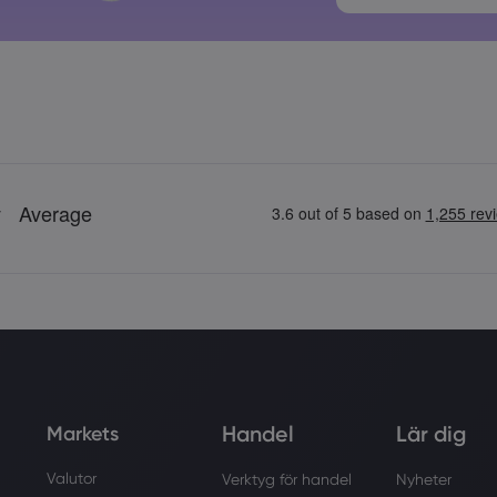
Handel
Lär dig
Markets
Valutor
Verktyg för handel
Nyheter