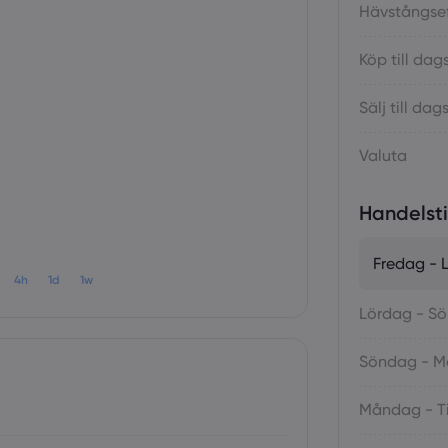
Hävstångsef
Köp till dag
Sälj till da
Valuta
Handelst
Fredag - 
4h
1d
1w
Lördag - S
Söndag - 
Måndag - T