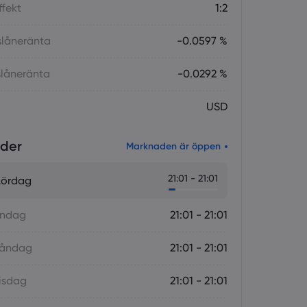
fekt
1:2
slåneränta
-0.0597 %
gslåneränta
-0.0292 %
USD
ider
Marknaden är öppen
21:01 - 21:01
Lördag
öndag
21:01 - 21:01
Måndag
21:01 - 21:01
isdag
21:01 - 21:01