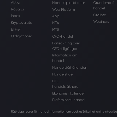
Aktier
Handelsplattformar
Grunderna för
handel
Råvaror
Web Platform
Ordlista
Index
App
Webinars
Kryptovaluta
MT4
ETF:er
MT5
Obligationer
CFD-handel
Förteckning över
CFD-tillgångar
Information om
handel
Handelsförhållanden
Handelstider
CFD-
handelsräknare
Ekonomisk kalender
Professionell handel
Rättsliga regler för handel
Information om cookies
Säkerhet online
Integrite