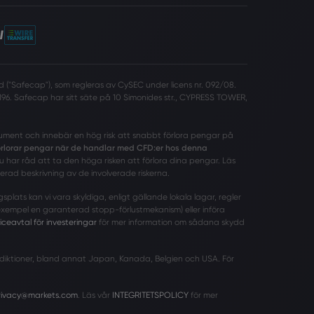
 ("Safecap"), som regleras av CySEC under licens nr. 092/08.
96. Safecap har sitt säte på 10 Simonides str., CYPRESS TOWER,
rument och innebär en hög risk att snabbt förlora pengar på
förlorar pengar när de handlar med CFD:er hos denna
har råd att ta den höga risken att förlora dina pengar. Läs
erad beskrivning av de involverade riskerna.
ats kan vi vara skyldiga, enligt gällande lokala lagar, regler
 exempel en garanterad stopp-förlustmekanism) eller införa
iceavtal för investeringar
för mer information om sådana skydd
urisdiktioner, bland annat Japan, Kanada, Belgien och USA. För
rivacy@markets.com
. Läs vår
INTEGRITETSPOLICY
för mer