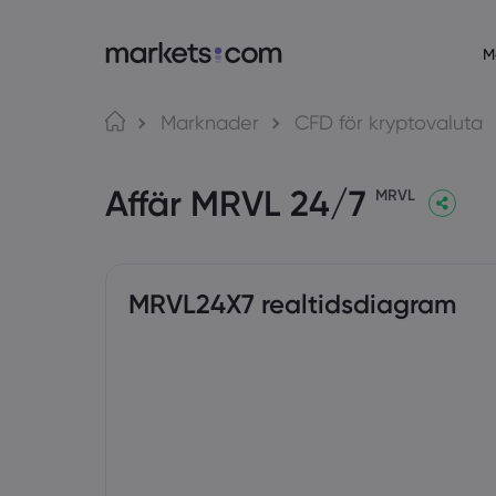
M
Om markets.com
Hande
Marknader
CFD för kryptovaluta
Varför markets.com?
Web Plat
Affär MRVL 24/7
Globalt erbjudande
App
MRVL
Vår koncern
MT4
Utmärkelser och media
MT5
MRVL24X7 realtidsdiagram