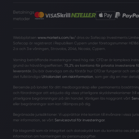
Betalnings
metoder
Webbplatsen
www.markets.com/sv/
drivs av Safecap Investments Limited
Safecap är registrerat i Republiken Cypern under företagsnummer HE1861
2:a och 3:e våningen, Strovolos, 2046, Nicosia, Cypern.
Varning beträffande investeringar med hög risk: CFD:er är komplexa inst
grund av hävstångseffekten.
75,2% av kontona för privata investerare 
leverantör.
Du bör överväga om du förstår hur CFD:er fungerar och om du 
det fullständiga
Uttalandet om riskinformation
, som ger dig en mer detalj
Beroende på landet för ditt medborgarskap eller permanenta bosättningspl
och förordningar att erbjuda dig vissa ytterligare skyddsmekanismer (till
ytterligare begränsningar på din handel. Vänligen läs noggrant vårt
Serv
eller begränsningar som kan tillämpas på dig.
Begränsade jurisdiktioner: Vi upprättar inte konton till invånare i vissa j
mer information, se vårt
Serviceavtal för investeringar
.
För klagomål som rör integritet och dataskydd kan du kontakta oss på
p
information om hanteringen av personuppgifter.