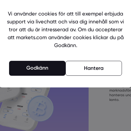
Är du red
Skapa ett
Vi använder cookies för att till exempel erbjuda
support via livechatt och visa dig innehåll som vi
tror att du är intresserad av. Om du accepterar
att markets.com använder cookies klickar du på
Godkänn.
Lösenorden m
Godkänn
Hantera
långa
Lösenorden må
tecken
Genom att s
Lösenorden må
vår
Integritet
versalboksta
marknadsföri
Lösenorden m
hanteras unde
konto.
Lösenordet m
()_-+=:;&lt;&gt
Lösenordet k
Lösenordet får
tecken
Lösenord får 