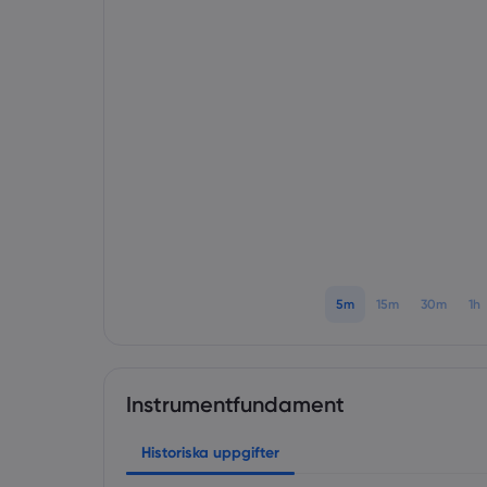
5m
15m
30m
1h
Instrumentfundament
Historiska uppgifter