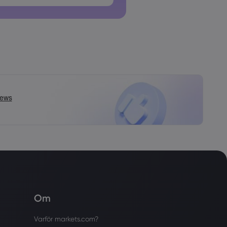
Om
Varför markets.com?