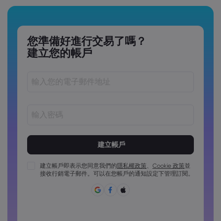
您準備好進行交易了嗎？
建立您的帳戶
密碼長度必須介於 8 到 15 個字元之間
密碼必須包含至少 1 個數字字元
密碼必須包含至少 1 個大寫字元
建立帳戶即表示您同意我們的
隱私權政策
、
Cookie 政策
並
接收行銷電子郵件。可以在您帳戶的通知設定下管理訂閱。
密碼必須包含至少 1 個小寫字元
密碼必須包含 ~!@#£%^&*()_-+=:;&lt;&gt;{,[]?,.
密碼不能為常用密碼
密碼不得包含非拉丁字符