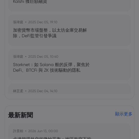
Kalshi 獲巨額融資
張瑋庭
2025 Dec 05, 19:10
加密貨幣市場盤整，以太坊金庫交易解
除，DeFi監管引發爭議
張瑋庭
2025 Dec 05, 10:40
Starknet：如 Solana 般的反彈，聚焦於
DeFi、BTCFi 與 ZK 技術驅動的隱私
林芷柔
2025 Dec 04, 14:10
Bitcoin 原生互操作協定 Portal 獲得 2500
萬美元融資
最新新聞
顯示更多
盧昕穎
2025 Dec 04, 10:10
許景桓
2026 Jun 13, 00:00
比特幣社群呼籲赦免面臨監禁的 Samourai