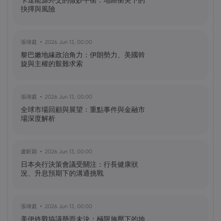
錢包開發者
卡達能源外交的微妙平衡：地區衝突下的
抉擇與風險
黃達傑
2025 Oct 09, 16:00
張瑋庭
2026 Jun 13, 00:00
臺灣值得關注的加密貨幣：比特幣
黎巴嫩地緣政治角力：伊朗勢力、美國斡
（BTC）、以太坊（ETH）、索拉納
旋與主權的艱難求索
（Solana，SOL）、零幣（Zcash，ZEC）
張瑋庭
2026 Jun 13, 00:00
黃達傑
2025 Sep 29, 16:00
全球市場回顧與展望：重點事件與金融市
NIO 股票預測：NIO 今天下跌 5%，未來會
場深度解析
怎樣？
盧昕穎
2026 Jun 13, 00:00
黃達傑
2025 Sep 27, 16:00
日本央行決策會議受關注：行長健康狀
比特幣價格預測：如何在台灣購買比特
況、升息預期下的溝通挑戰
幣？
張瑋庭
2026 Jun 13, 00:00
美伊終戰協議懸而未決：極限施壓下的地