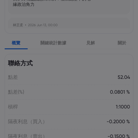
緣政治角力
林芷柔
2026 Jun 13, 00:00
美軍奪島伊朗石油樞紐？哈爾克島戰略解
析與風險評估
概覽
關鍵統計數據
見解
關於
張瑋庭
2026 Jun 13, 00:00
聯絡方式
北約安全態勢與美軍部署調整：美歐風險
評估分歧加劇
點差
52.04
點差(%)
0.0801 %
陳昊然
2026 Jun 13, 00:00
霍爾木茲海峽航運格局劇變：非伊朗原油
槓桿
1:1000
量增，市場波動趨緩
隔夜利息（買入）
-0.2000 %
隔夜利息（賣出）
-0.1500 %