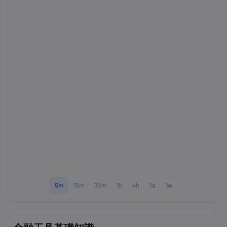
Markets.com 簡介
為甚麼選擇Markets.
協助與支援
全球服務
幫助中心
數據與安全性
集團簡介
聯絡支援
安全上網
法規
獎項和媒體
投訴
Cookie 披露
法律文件包
監管
5m
15m
30m
1h
4h
1d
1w