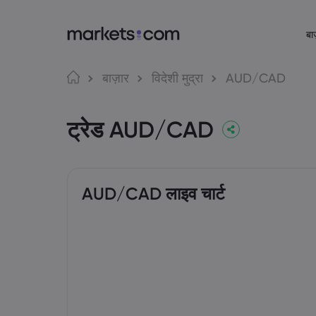
बाज
Markets.com के बारे में
ट्रेडिंग प्लेटफ़
भाष
बाज़ार
विदेशी मुद्रा
AUD/CAD
Markets.com क्यों
वेब प्लेटफ़ॉर्म
English
English
ट्रेड AUD/CAD
English (Global)
English (EU)
वैश्विक पेशकश
ऐप
Deutsch
Español
हमारा ग्रुप
MT4
German
Spanish (Latam)
Nederlands
العربية
अवॉर्ड्स और मीडिया
MT5
Dutch
Arabic
繁體中文
简体中文
Trading Cent
Traditional Chinese
Simplified Chinese
AUD/CAD लाइव चार्ट
Bahasa Indonesia
한국어
Indonesian
Korean