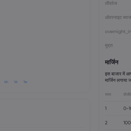
लीवरेज
ओवरनाइट ब्याज
overnight_in
मुद्रा
मार्जिन
इस बाजार में आ
मार्जिन लगाया ज
4h
1d
1w
स्तर
पोज
1
0-1
2
100