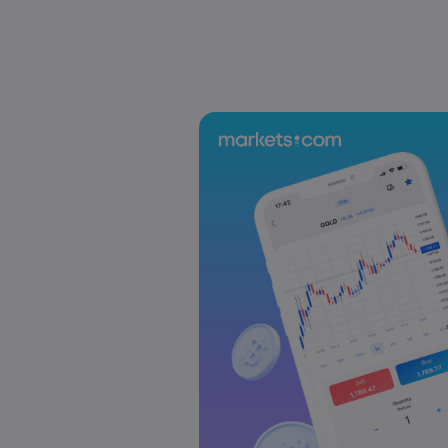
US-EU Relations: Russia Sanctions Unite Despite 
Emma Rose
2025 Oct 24, 00:00
BOJ Warns of Japan Stock Market Overheating, U.