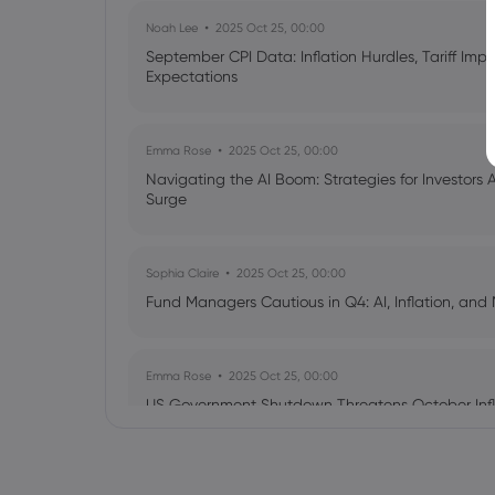
Noah Lee
2025 Oct 25, 00:00
September CPI Data: Inflation Hurdles, Tariff Im
Expectations
Emma Rose
2025 Oct 25, 00:00
Navigating the AI Boom: Strategies for Investors 
Surge
Sophia Claire
2025 Oct 25, 00:00
Fund Managers Cautious in Q4: AI, Inflation, and 
Emma Rose
2025 Oct 25, 00:00
US Government Shutdown Threatens October Infl
Sophia Claire
2025 Oct 24, 00:00