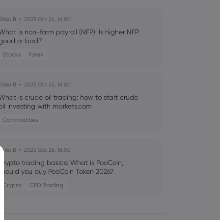
Ghko B
2025 Oct 26, 16:00
What is non-farm payroll (NFP): Is higher NFP
good or bad?
Stocks
Forex
Ghko B
2025 Oct 26, 16:00
What is crude oil trading: how to start crude
oil investing with markets.com
Commodities
Ghko B
2025 Oct 26, 16:00
Crypto trading basics: What is PooCoin,
should you buy PooCoin Token 2026?
Crypto
CFD Trading