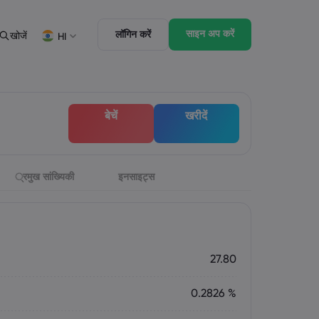
साइन अप करें
लॉगिन करें
खोजें
HI
ूनी पैक
ट्रेडिंग के फ़ीचर्स
पैक
बाज़ार की गहराई
English
English
बेचें
खरीदें
English (ZA)
English (St. Vincent)
Dansk
Italiano
Danish
Italian
Bahasa Melayu
ภาษาไทย
Malay
Thai
िन्दी
्रमुख सांख्यिकी
इनसाइट्स
Português
Hindi
Portuguese
27.80
0.2826 %