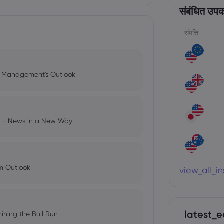
संबंधित उप
संपत्ति
l Management's Outlook
ng - News in a New Way
im Outlook
view_all_i
latest_e
ining the Bull Run