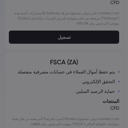
CFD
markets.com، التي تتولى تشغيلها شركة Safecap للاستثمارات المحدودة
("Safecap”) مرخصة من قبل مفوضية قبرص للسندات والتداول (CySec)
بموجب الترخيص رقم 092/08
تسجيل
FSCA (ZA)
يتم حفظ أموال العملاء في حسابات مصرفية منفصلة
التحقق الإلكتروني
حماية الرصيد السلبي
المنتجات
CFD
markets.com تتولى تشغيلها Markets (جنوب إفريقيا) المرخصة من قبل هيئة
سلوكيات القطاع المالي ("FSCA") بموجب الترخيص رقم 46860.