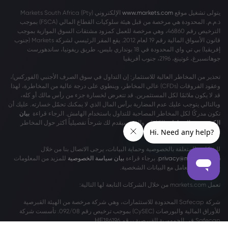
يتولى تشغيل موقع
www.markets.com
الإلكتروني Markets South Africa (Pty)
ذ.م.م. المحدودة هي مرخصة من قبل هيئة سلوكيات القطاع المالي (FSCA) بموجب
الترخيص رقم 46860، وهي مرخصة للعمل كمزود مشتقات السوق الموازية بموجب
قانون الأسواق المالية رقم 19 لعام 2012. يقع المقر الرئيسي لشركة Markets (جنوب
إفريقيا) بي تي واي المحدودة في 18 بونداري بليس، طريق ريفونيا، ساندهورست
جوهانسبرغ، غوتينغ، 2196، جنوب أفريقيا
تحذير من المخاطر العالية للاستثمار: إن التداول في سوق الصرف الأجنبي (الفوركس)،
وعقود الفروقات (CFDs) عالي المخاطر، وينطوي على درجة عالية من المخاطرة، لهذا
قد لا يكون ملائمًا لكل المستثمرين. قد تتعرض لخسارة جزء من رأس مالك أو كله،
وبالتالي يتوجب عليك عدم المضاربة برأس المال الذي لا يمكنك تحمّل خسارته. عليك أن
تكون مدركًا لكل المخاطر المصاحبة للتداول باستخدام الهامش. الرجاء قراءة
بيان
الكشف عن المخاطر
بالكامل، والذي سيقدم لك شرحاً تفصيلياً أكثر حول المخاطر
المشمولة.
للشكاوى المتعلقة بالخصوصية وحماية البيانات، يرجى الاتصال بنا من خلال
privacy@markets.com
. برجاء قراءة
بيان سياسة الخصوصية
للمزيد من المعلومات
حول كيفية التعامل مع البيانات الشخصية.
تعمل markets.com من خلال الشركات التابعة لها التالية:
شركة Safecap المحدودة للاستثمارات، وهي شركة مرخصة من الهيئة القبرصية
للأوراق المالية والبورصات (CySEC) بموجب ترخيص رقم 092/08. تأسست شركة
Safecap في الجمهورية القبرصية برقم ΗΕ186196.