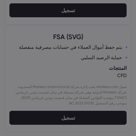
تسجيل
FSA (SVG)
يتم حفظ أموال العملاء في حسابات مصرفية منفصلة
حماية الرصيد السلبي
المنتجات
CFD
تعمل markets.com تحت إدارة شركة Markets International المحدودة.
شركة Markets الدولية وهي شركة مسجلة في سان فنسنت وجزر غرينادين
(“SVG”) بموجب القوانين المعدلة في سان فنسنت وجزر غرينادين 2009،
بموجب رقم التسجيل 27030 BC 2023.
تسجيل