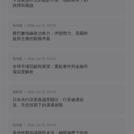
端戰略轉移
卡達能源外交的微妙平衡：地區衝突下的
抉擇與風險
黃達傑
2025 Oct 09, 16:00
張瑋庭
2026 Jun 13, 00:00
臺灣值得關注的加密貨幣：比特幣
黎巴嫩地緣政治角力：伊朗勢力、美國斡
（BTC）、以太坊（ETH）、索拉納
旋與主權的艱難求索
（Solana，SOL）、零幣（Zcash，ZEC）
張瑋庭
2026 Jun 13, 00:00
黃達傑
2025 Sep 29, 16:00
全球市場回顧與展望：重點事件與金融市
NIO 股票預測：NIO 今天下跌 5%，未來會
場深度解析
怎樣？
盧昕穎
2026 Jun 13, 00:00
黃達傑
2025 Sep 27, 16:00
日本央行決策會議受關注：行長健康狀
比特幣價格預測：如何在台灣購買比特
況、升息預期下的溝通挑戰
幣？
張瑋庭
2026 Jun 13, 00:00
美伊終戰協議懸而未決：極限施壓下的地