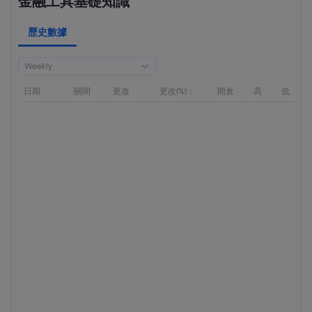
金融工具基礎知識
歷史數據
Weekly
日期
關閉
更改
更改(%)：
開倉
高
低