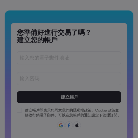
您準備好進行交易了嗎？
建立您的帳戶
密碼長度必須介於 8 到 15 個字元之間
密碼必須包含至少 1 個數字字元
密碼必須包含至少 1 個大寫字元
建立帳戶即表示您同意我們的
隱私權政策
、
Cookie 政策
並
接收行銷電子郵件。可以在您帳戶的通知設定下管理訂閱。
密碼必須包含至少 1 個小寫字元
密碼必須包含 ~!@#£%^&*()_-+=:;&lt;&gt;{,[]?,.
密碼不能為常用密碼