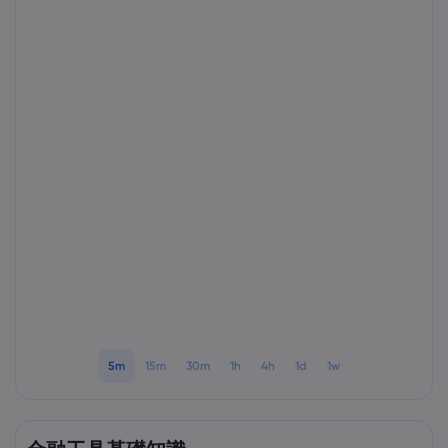
Markets.com 簡介
為甚麼選擇Markets.
協助與支援
全球服務
幫助中心
數據與安全性
集團簡介
聯絡支援
安全上網
法規
獎項和媒體
投訴
Cookie 披露
法律文件包
監管
5m
15m
30m
1h
4h
1d
1w