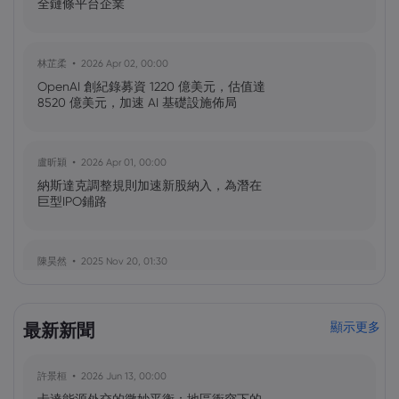
全鏈條平台企業
林芷柔
2026 Apr 02, 00:00
OpenAI 創紀錄募資 1220 億美元，估值達
8520 億美元，加速 AI 基礎設施佈局
盧昕穎
2026 Apr 01, 00:00
納斯達克調整規則加速新股納入，為潛在
巨型IPO鋪路
陳昊然
2025 Nov 20, 01:30
輝達財報強勁，科技股與加密貨幣應聲上
漲，緩解AI泡沫擔憂
最新新聞
顯示更多
盧昕穎
2025 Nov 04, 00:00
許景桓
2026 Jun 13, 00:00
OpenAI簽署380億美元AWS算力協議：雲