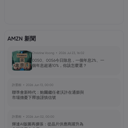
AMZN 新聞
Christine Voong
2026 Jul 23, 16:02
0050、0056今日除息，一個年息2%、一
個年息超過10%，你該怎麼選？
許景桓
2026 Jun 13, 00:00
聯準會新時代：鮑爾繼任者沃許在通膨與
市場擔憂下釋放謹慎信號
許景桓
2026 Jun 02, 00:00
輝達AI版圖再擴張：從晶片供應商躍升為