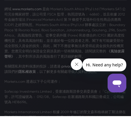
網域
www.markets.com
是由 Markets South Africa (Pty) Ltd ("Markets SA") 公
司完全獨家經營，該公司受 FSCA 監理，執照證號為： 46860，並且依據 2012
年金融市場法 (Financial Markets Act) 第 19 條授予其場外衍生性商品供應商
(ODP) 之經營執照。Markets South Africa (Pty) Ltd 辦事處設立於：Boundary
Place 18 Rivonia Road, Illovo Sandton, Johannesburg, Gauteng, 2196, South
Africa。高風險投資警告。從事交易外匯 (Forex) 和差價合約 (CFD) 屬於高度投
機性質，具有高風險特點，並非適於每一位投資者之用。閣下有可能蒙受部分
或全部投入資金的損失，因此，閣下不應從事無法承受得起資金損失的投機買
賣。您應完全明白保證金交易涉及的一切有關風險。請閱讀完整的
《風險披露
聲明》
，其中對所涉及的風險進行了更詳細的解釋。
有關隱私和資料保護的投訴，請透過
privacy@markets.com
與我們聯絡。請閱
讀我們的
隱私權政策
，以了解更多有關處理個人資料的資訊。
Markets.com 透過以下子公司運作：
Safecap Investments Limited，受塞浦路斯證券交易委員會（「CySEC」）監
管，許可證編號為： 092/08。Safecap 在塞浦路斯共和國註冊成立，公司編
號為 HE186196。
Markets International Limited 根據 2009 年修訂的聖文森和格林納丁斯法律在
聖文森和格林納丁斯（「SVG」）註冊，註冊號碼為 27030 BC 2023。