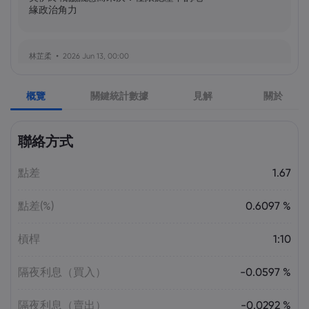
緣政治角力
林芷柔
2026 Jun 13, 00:00
美軍奪島伊朗石油樞紐？哈爾克島戰略解
析與風險評估
概覽
關鍵統計數據
見解
關於
張瑋庭
2026 Jun 13, 00:00
聯絡方式
北約安全態勢與美軍部署調整：美歐風險
評估分歧加劇
點差
1.67
點差(%)
0.6097 %
陳昊然
2026 Jun 13, 00:00
霍爾木茲海峽航運格局劇變：非伊朗原油
槓桿
1:10
量增，市場波動趨緩
隔夜利息（買入）
-0.0597 %
隔夜利息（賣出）
-0.0292 %