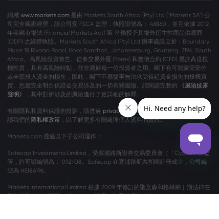
網域
www.markets.com
是由 Markets South Africa (Pty) Ltd ("Markets SA") 公
司完全獨家經營，該公司受 FSCA 監理，執照證號為： 46860，並且依據 2012
年金融市場法 (Financial Markets Act) 第 19 條授予其場外衍生性商品供應商
(ODP) 之經營執照。Markets South Africa (Pty) Ltd 辦事處設立於：Boundary
Place 18 Rivonia Road, Illovo Sandton, Johannesburg, Gauteng, 2196, South
Africa。高風險投資警告。從事交易外匯 (Forex) 和差價合約 (CFD) 屬於高度投
機性質，具有高風險特點，並非適於每一位投資者之用。閣下有可能蒙受部分
或全部投入資金的損失，因此，閣下不應從事無法承受得起資金損失的投機買
賣。您應完全明白保證金交易涉及的一切有關風險。請閱讀完整的
《風險披露
聲明》
，其中對所涉及的風險進行了更詳細的解釋。
有關隱私和資料保護的投訴，請透過
privacy@markets.com
與我們聯絡。請閱
讀我們的
隱私權政策
，以了解更多有關處理個人資料的資訊。
Markets.com 透過以下子公司運作：
Safecap Investments Limited，受塞浦路斯證券交易委員會（「CySEC」）監
管，許可證編號為： 092/08。Safecap 在塞浦路斯共和國註冊成立，公司編
號為 HE186196。
Markets International Limited 根據 2009 年修訂的聖文森和格林納丁斯法律在
聖文森和格林納丁斯（「SVG」）註冊，註冊號碼為 27030 BC 2023。