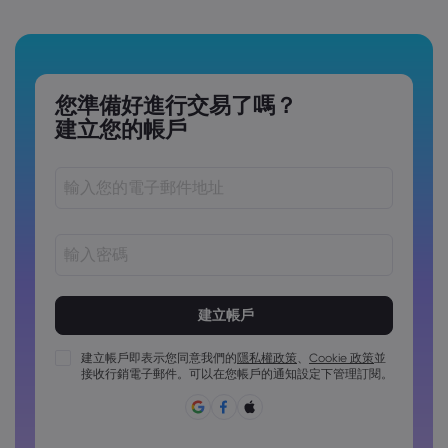
您準備好進行交易了嗎？
建立您的帳戶
密碼長度必須介於 8 到 15 個字元之間
密碼必須包含至少 1 個數字字元
密碼必須包含至少 1 個大寫字元
建立帳戶即表示您同意我們的
隱私權政策
、
Cookie 政策
並
接收行銷電子郵件。可以在您帳戶的通知設定下管理訂閱。
密碼必須包含至少 1 個小寫字元
密碼必須包含 ~!@#£%^&*()_-+=:;&lt;&gt;{,[]?,.
密碼不能為常用密碼