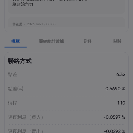
緣政治角力
林芷柔
2026 Jun 13, 00:00
美軍奪島伊朗石油樞紐？哈爾克島戰略解
析與風險評估
概覽
關鍵統計數據
見解
關於
張瑋庭
2026 Jun 13, 00:00
聯絡方式
北約安全態勢與美軍部署調整：美歐風險
評估分歧加劇
點差
6.32
點差(%)
0.6690 %
陳昊然
2026 Jun 13, 00:00
霍爾木茲海峽航運格局劇變：非伊朗原油
槓桿
1:10
量增，市場波動趨緩
隔夜利息（買入）
-0.0597 %
隔夜利息（賣出）
-0.0292 %