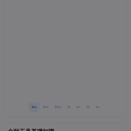
Markets.com 簡介
為甚麼選擇Markets.
協助與支援
全球服務
幫助中心
數據與安全性
集團簡介
聯絡支援
安全上網
法規
獎項和媒體
投訴
Cookie 披露
法律文件包
監管
5m
15m
30m
1h
4h
1d
1w