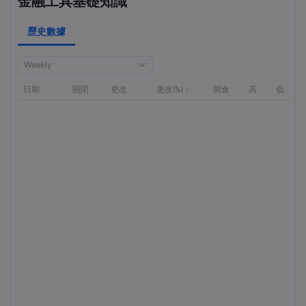
金融工具基礎知識
歷史數據
Weekly
日期
關閉
更改
更改(%)：
開倉
高
低