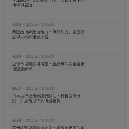
卡達能源外交的微妙平衡：地區衝突下的
幣？
抉擇與風險
黃達傑
2025 Sep 23, 16:00
張瑋庭
2026 Jun 13, 00:00
Fintech 股票值得關注：Nu
黎巴嫩地緣政治角力：伊朗勢力、美國斡
Holdings（NU）股票、SOFI 股票
旋與主權的艱難求索
So Ze Dong
2025 Mar 05, 16:00
張瑋庭
2026 Jun 13, 00:00
特朗普關稅政策鬆動美股反彈1%，非農就
全球市場回顧與展望：重點事件與金融市
業數據將公布，美股投資者關注市場動向
場深度解析
Christine Voong
2024 Dec 13, 08:53
盧昕穎
2026 Jun 13, 00:00
Costco首季度營收與獲利雙超預期，
日本央行決策會議受關注：行長健康狀
Costco會員制助力Costco股價持續上揚
況、升息預期下的溝通挑戰
張瑋庭
2026 Jun 13, 00:00
美伊終戰協議懸而未決：極限施壓下的地