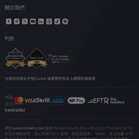
關注我們
列於
法規和法律文件包
Cookie 披露聲明
安全上網
隱私權政策
付款
方式
網域
www.markets.com
是由 Markets South Africa (Pty) Ltd ("Markets SA") 公
司完全獨家經營，該公司受 FSCA 監理，執照證號為： 46860，並且依據 2012