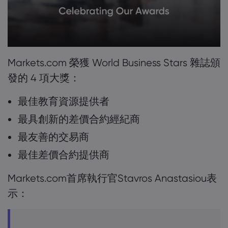
Markets.com 簡介
為甚麼選擇Markets.
協助與支援
Markets.com 榮獲 World Business Stars 雜誌頒
發的 4 項大獎：
全球服務
幫助中心
數據與安全性
集團簡介
最佳教育資源提供者
聯絡支援
安全上網
法規
獎項和媒體
最具創新的差價合約經紀商
投訴
Cookie 披露
法律文件包
最友善的交易商
監管
最佳差價合約提供商
Markets.com首席執行官Stavros Anastasiou表
示：