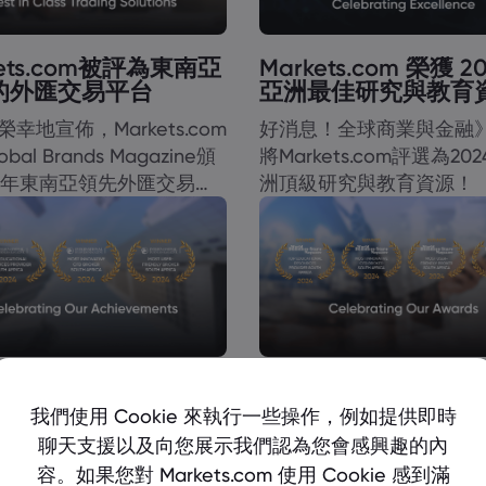
kets.com被評為東南亞
Markets.com 榮獲 2
的外匯交易平台
亞洲最佳研究與教育
幸地宣佈，Markets.com
好消息！全球商業與金融
bal Brands Magazine頒
將Markets.com評選為20
24年東南亞領先外匯交易平
洲頂級研究與教育資源！
號！
kets.com慶祝在南非國
Markets.com 榮獲南
業雜誌大獎中獲得三項
項主要交易大獎
我們使用 Cookie 來執行一些操作，例如提供即時
聊天支援以及向您展示我們認為您會感興趣的內
ets.com很榮幸地宣布在南非
Markets.com 榮獲 World
容。如果您對 Markets.com 使用 Cookie 感到滿
業雜誌大獎中榮獲三項殊
Business Stars 雜誌頒發