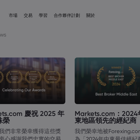
市場
交易
學習
合作夥伴計劃
關於
聯屬
s.com 簡介
易平台
產品
協助與支援
交易工具
向大師學習
數據與安全性
交易信息
新聞與分析
ws
介紹經紀人
kets.com
平台
幫助中心
差價合約交易計算器
教育中心
安全上網
差價合約交易
新聞
English
外匯
股票
English
English (UK)
English (AU)
程式
聯絡支援
外匯保證金計算器
交易基礎知識
Cookie 披露
差價合約資產列表
市場交易網路研
Español
Français
商品
指數
投訴
商品利潤計算器
交易條款
學院
Spanish (Spain)
French
Svenka
Tiếng việt
外匯利潤計算器
交易時間
非農指數
Swedish
Vietnamese
加密貨幣
ETF
Tagalog
தமிழ்
ह
ng Central
經濟日曆
到期日
Tagalog
Tamil
English
債券
外匯熱圖
未來交易假期
English (BVI)
每周到期展期
ets.com 慶祝 2025 年
Markets.com：202
殊榮
東地區領先的經紀商
我們非常榮幸獲得這些獎
我們榮幸地被Forexing.c
衷心感謝我們忠實的交易
為「2024年中東最佳經紀