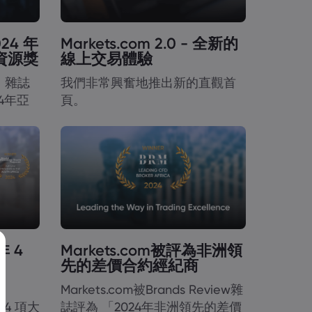
024 年
Markets.com 2.0 - 全新的
資源獎
線上交易體驗
》雜誌
我們非常興奮地推出新的直觀首
24年亞
頁。
非 4
Markets.com被評為非洲領
先的差價合約經紀商
Markets.com被Brands Review雜
的 4 項大
誌評為 「2024年非洲領先的差價