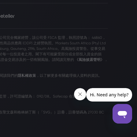
arkets SA") 公司完全獨家經營，該公司受 FSCA 監理，執照證號為： 46860，
商品供應商 (ODP) 之經營執照。Markets South Africa (Pty) Ltd
nnesburg, Gauteng, 2196, South Africa。高風險投資警告。從事交易
，並非適於每一位投資者之用。閣下有可能蒙受部分或全部投入資金的損
保證金交易涉及的一切有關風險。請閱讀完整的
《風險披露聲明》
，
閱讀我們的
隱私權政策
，以了解更多有關處理個人資料的資訊。
EC」）監管，許可證編號為： 092/08。Safecap 在塞浦路斯共和國註冊
林納丁斯法律在聖文森和格林納丁斯（「SVG」）註冊，註冊號碼為 27030 BC