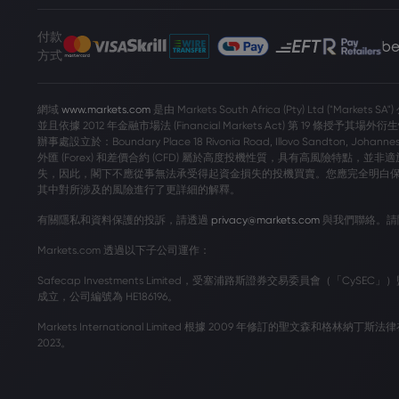
付款
方式
網域
www.markets.com
是由 Markets South Africa (Pty) Ltd ("M
並且依據 2012 年金融市場法 (Financial Markets Act) 第 19 條授予其場外衍生性
辦事處設立於：Boundary Place 18 Rivonia Road, Illovo Sandton, Joha
外匯 (Forex) 和差價合約 (CFD) 屬於高度投機性質，具有高風險特點
失，因此，閣下不應從事無法承受得起資金損失的投機買賣。您應完全明白
其中對所涉及的風險進行了更詳細的解釋。
有關隱私和資料保護的投訴，請透過
privacy@markets.com
與我們聯絡。請
Markets.com 透過以下子公司運作：
Safecap Investments Limited，受塞浦路斯證券交易委員會（「CyS
成立，公司編號為 HE186196。
Markets International Limited 根據 2009 年修訂的聖文森和格
2023。