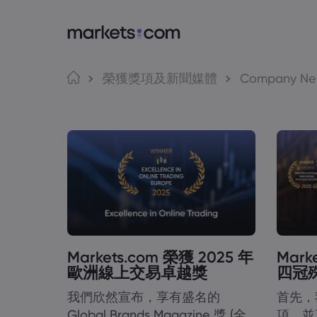
Market
交
語言
榮獲獎項及新聞媒體
Company Ne
為甚麼選擇Mar
網路
English
English
English (Global)
English (EU)
全球服務
應用
Deutsch
Español
集團簡介
MT4
German
Spanish (Latam)
Nederlands
العربية
獎項和媒體
MT5
Dutch
Arabic
繁體中文
简体中文
Tradi
Traditional Chinese
Simplified Chinese
Bahasa Indonesia
한국어
Indonesian
Korean
Markets.com 榮獲 2025 年
Mark
歐洲線上交易卓越獎
四冠
我們欣然宣布，享有盛名的
首先，
Global Brands Magazine 獎 (全
項，並