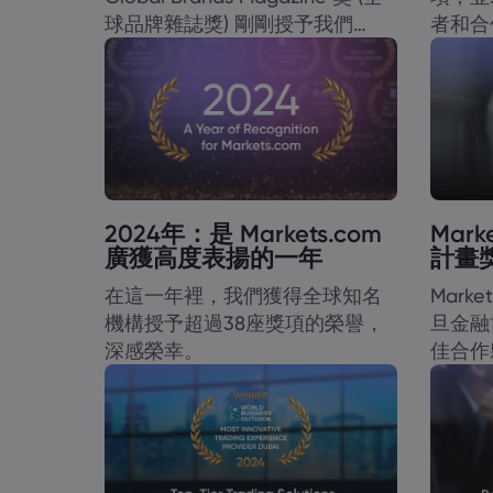
球品牌雜誌獎) 剛剛授予我們
者和合
「2025 年歐洲線上交易卓越
能。
獎」。
2024年：是 Markets.com
Mar
廣獲高度表揚的一年
計畫
在這一年裡，我們獲得全球知名
Mark
機構授予超過38座獎項的榮譽，
旦金融
深感榮幸。
佳合作