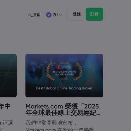
註冊
登錄
搜索
ZH
法規
交易特點
法律文件包
帳戶類型 - 市場
English
English
English (ZA)
English (St. Vincent)
討會
監管
市場深度
Dansk
Italiano
Danish
Italian
Bahasa Melayu
ภาษาไทย
Malay
Thai
िन्दी
Português
Hindi
Portuguese
4年中
Markets.com 榮獲「2025
年全球最佳線上交易經紀
商」大獎！
om評選
我們非常高興地宣布，
商」。
Markets.com 在新的一年榮獲