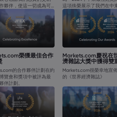
作夥伴，使這一切成為可
這項殊榮展示了我們在中
的努力成果。
kets.com榮獲最佳合作
Markets.com慶祝
獎
濟雜誌大獎中獲得雙
ets.com的合作夥伴計劃在約
Markets.com很榮幸地
博覽會和獎項中被評為最
的《世界經濟雜誌》
夥伴計劃。