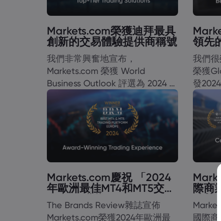
Markets.com榮獲迪拜最具
Mar
創新的交易體驗提供商稱號
領先
我們非常興奮地宣布，
我們很榮
Markets.com 榮獲 World
榮獲Glo
Business Outlook 評選為 2024 年
發20
杜拜最具創新交易體驗供應商！
台的稱
Markets.com慶祝 「2024
Mar
年歐洲最佳MT4和MT5交易
際商
平台 」獲獎！
殊榮
The Brands Review雜誌宣佈
Mark
Markets.com榮獲2024年歐洲最
國際商