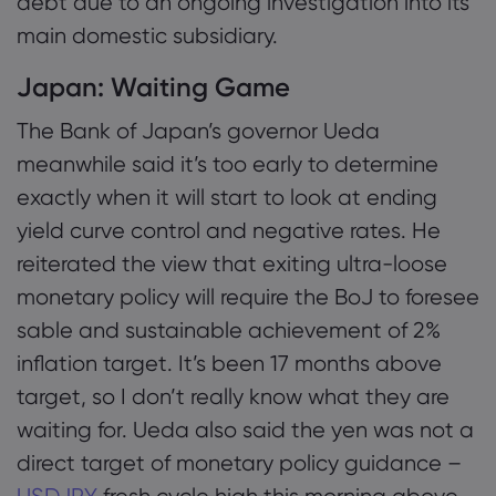
debt due to an ongoing investigation into its
main domestic subsidiary.
Japan: Waiting Game
The Bank of Japan’s governor Ueda
meanwhile said it’s too early to determine
exactly when it will start to look at ending
yield curve control and negative rates. He
reiterated the view that exiting ultra-loose
monetary policy will require the BoJ to foresee
sable and sustainable achievement of 2%
inflation target. It’s been 17 months above
target, so I don’t really know what they are
waiting for. Ueda also said the yen was not a
direct target of monetary policy guidance –
USDJPY
fresh cycle high this morning above