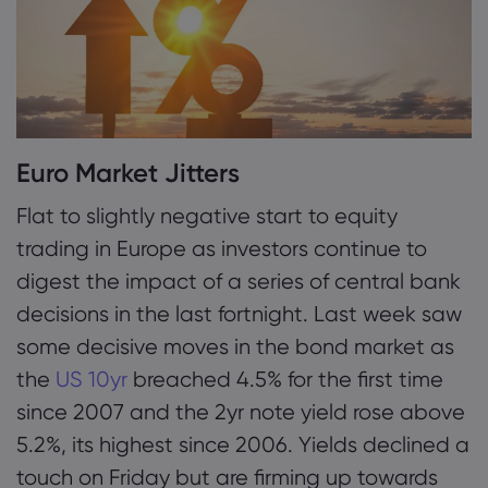
4. Japan: Waiting Game
5. Oil & Cable Bounce
Giới thiệu về Mar
Lý do chọn Market
Trợ giúp & Hỗ trợ
Cung cấp toàn cầ
Euro Market Jitters
HỎI ĐÁP
Dữ liệu & Bảo mậ
Tập đoàn của chún
Flat to slightly negative start to equity
Trung tâm Trợ giúp
Trực tuyến an toàn
Gói pháp chế
trading in Europe as investors continue to
Giải thưởng và Tru
Liên hệ Hỗ trợ
Tuyên bố về Cooki
Gói pháp chế
digest the impact of a series of central bank
Khiếu nại
decisions in the last fortnight. Last week saw
some decisive moves in the bond market as
the
US 10yr
breached 4.5% for the first time
since 2007 and the 2yr note yield rose above
5.2%, its highest since 2006. Yields declined a
touch on Friday but are firming up towards