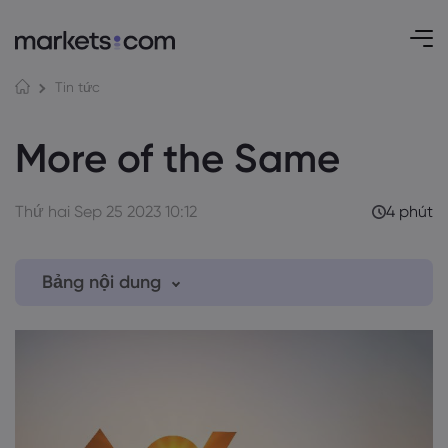
Tin tức
More of the Same
Thứ hai Sep 25 2023 10:12
4 phút
Bảng nội dung
1. Euro Market Jitters
2. Rate Cut Rollercoaster
3. Asia's Fiscal Flickers