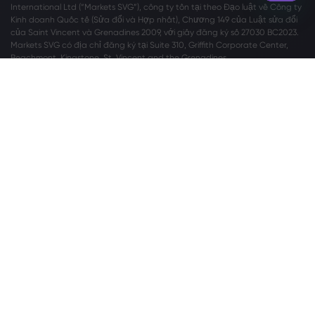
International Ltd (“Markets SVG”), công ty tồn tại theo Đạo luật về Công ty
Kinh doanh Quốc tế (Sửa đổi và Hợp nhất), Chương 149 của Luật sửa đổi
của Saint Vincent và Grenadines 2009, với giấy đăng ký số 27030 BC2023.
Markets SVG có địa chỉ đăng ký tại Suite 310, Griffith Corporate Center,
Beachmont, Kingstone, St. Vincent and the Grenadines.
Cảnh báo Rủi ro:
Giao dịch ngoại hối (Forex) và Hợp đồng chênh lệch (CFD)
không phù hợp với mọi nhà đầu tư. Trước khi quyết định giao dịch
Forex/CFD do Markets.com cung cấp, bạn nên xem xét cẩn thận mục tiêu,
tình hình tài chính, nhu cầu và mức độ kinh nghiệm của mình cũng như cân
nhắc việc tìm kiếm lời khuyên chuyên nghiệp độc lập. Vui lòng đọc toàn bộ
Các Điều khoản và Điều kiện
. Đối với các khiếu nại liên quan đến quyền
riêng tư và bảo vệ dữ liệu, vui lòng liên hệ với chúng tôi tại
privacy@markets.com
. Vui lòng đọc
TUYÊN BỐ CHÍNH SÁCH QUYỀN RIÊNG
TƯ
của chúng tôi để biết thông tin chi tiết về việc xử lý dữ liệu cá nhân.
Markets.com hoạt động thông qua các chi nhánh sau:
Safecap Investments Limited ('Safecap'), do CySEC điều hành theo giấy
phép số 092/08. Safecap được thành lập tại Cộng hòa Síp với số công ty
ΗΕ186196.
Markets South Africa Pty Ltd được quản lý bởi Cơ quan Thực thi Ngành Tài
chính (“FSCA”) theo giấy phép số 46860 và được cấp phép để hoạt động
như Nhà cung cấp dịch vụ phái sinh qua quầy (Over-the-Counter