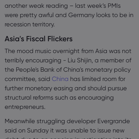
another weak reading – last week’s PMIs
were pretty awful and Germany looks to be in
recession territory.
Asia's Fiscal Flickers
The mood music overnight from Asia was not
terribly encouraging - Liu Shijin, a member of
the People's Bank of China's monetary policy
committee, said
China
has limited room for
further monetary easing and should pursue
structural reforms such as encouraging
entrepreneurs.
Meanwhile struggling developer Evergrande
said on Sunday it was unable to issue new