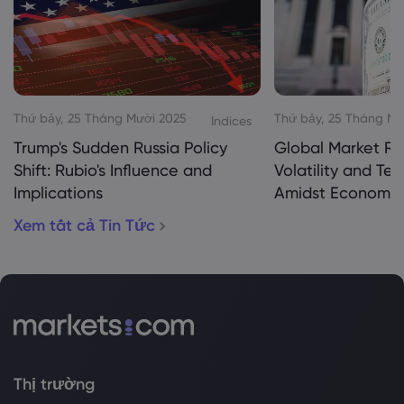
Thứ bảy, 25 Tháng Mười 2025
Thứ bảy, 25 Tháng Mư
Indices
Trump's Sudden Russia Policy
Global Market Re
Shift: Rubio's Influence and
Volatility and Te
Implications
Amidst Economic
Xem tất cả Tin Tức
Thị trường