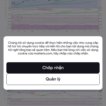
Cable
retesting the lows at 1.2230 - RSI very
Chúng tôi sử dụng cookie để thực hiện những việc như cung cấp
oversold, stochastic showing signs of
hỗ trợ trò chuyện trực tiếp và hiển thị cho bạn nội dung mà chúng
tôi nghĩ rằng bạn sẽ quan tâm. Nếu bạn hài lòng với việc sử dụng
bottoming
cookie của markets.com, hãy nhấp vào chấp nhận.
Chấp nhận
Quản lý