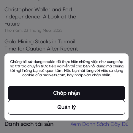
Christopher Waller and Fed
Independence: A Look at the
Future
Thứ năm, 23 Tháng Mười 2025
Gold Mining Stocks in Turmoil:
Time for Caution After Recent
Surge?
Chúng tôi sử dụng cookie để thực hiện những việc như cung cấp
Thứ năm, 23 Tháng Mười 2025
hỗ trợ trò chuyện trực tiếp và hiển thị cho bạn nội dung mà chúng
tôi nghĩ rằng bạn sẽ quan tâm. Nếu bạn hài lòng với việc sử dụng
Japan's New PM Takaichi Gears
cookie của markets.com, hãy nhấp vào chấp nhận.
Up for Trade and Security Talks
with US
Chấp nhận
Thứ năm, 23 Tháng Mười 2025
Quản lý
Cho xem nhiều hơn
Danh sách tài sản
Xem Danh Sách Đầy Đủ