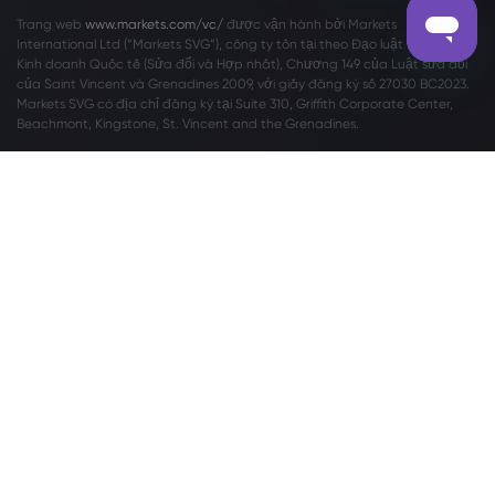
Trang web
www.markets.com/vc/
được vận hành bởi Markets
International Ltd (“Markets SVG”), công ty tồn tại theo Đạo luật về Công ty
Kinh doanh Quốc tế (Sửa đổi và Hợp nhất), Chương 149 của Luật sửa đổi
của Saint Vincent và Grenadines 2009, với giấy đăng ký số 27030 BC2023.
Markets SVG có địa chỉ đăng ký tại Suite 310, Griffith Corporate Center,
Beachmont, Kingstone, St. Vincent and the Grenadines.
Cảnh báo Rủi ro:
Giao dịch ngoại hối (Forex) và Hợp đồng chênh lệch (CFD)
không phù hợp với mọi nhà đầu tư. Trước khi quyết định giao dịch
Forex/CFD do Markets.com cung cấp, bạn nên xem xét cẩn thận mục tiêu,
tình hình tài chính, nhu cầu và mức độ kinh nghiệm của mình cũng như cân
nhắc việc tìm kiếm lời khuyên chuyên nghiệp độc lập. Vui lòng đọc toàn bộ
Các Điều khoản và Điều kiện
. Đối với các khiếu nại liên quan đến quyền
riêng tư và bảo vệ dữ liệu, vui lòng liên hệ với chúng tôi tại
privacy@markets.com
. Vui lòng đọc
TUYÊN BỐ CHÍNH SÁCH QUYỀN RIÊNG
TƯ
của chúng tôi để biết thông tin chi tiết về việc xử lý dữ liệu cá nhân.
Markets.com hoạt động thông qua các chi nhánh sau:
Safecap Investments Limited ('Safecap'), do CySEC điều hành theo giấy
phép số 092/08. Safecap được thành lập tại Cộng hòa Síp với số công ty
ΗΕ186196.
Markets South Africa Pty Ltd được quản lý bởi Cơ quan Thực thi Ngành Tài
chính (“FSCA”) theo giấy phép số 46860 và được cấp phép để hoạt động