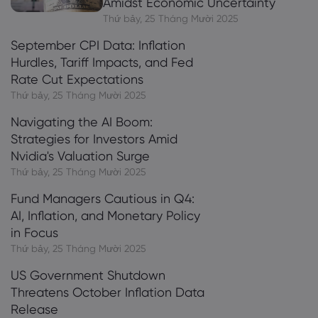
Amidst Economic Uncertainty
Thứ bảy, 25 Tháng Mười 2025
September CPI Data: Inflation
Hurdles, Tariff Impacts, and Fed
Rate Cut Expectations
Thứ bảy, 25 Tháng Mười 2025
Navigating the AI Boom:
Strategies for Investors Amid
Nvidia's Valuation Surge
Thứ bảy, 25 Tháng Mười 2025
Fund Managers Cautious in Q4:
AI, Inflation, and Monetary Policy
in Focus
Thứ bảy, 25 Tháng Mười 2025
US Government Shutdown
Threatens October Inflation Data
Release