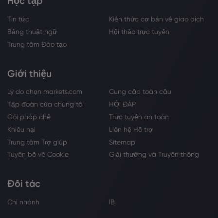
Học tập
Tin tức
Kiến thức cơ bản về giao dịch
Bảng thuật ngữ
Hội thảo trực tuyến
Trung tâm Đào tạo
Giới thiệu
Lý do chọn markets.com
Cung cấp toàn cầu
Tập đoàn của chúng tôi
HỎI ĐÁP
Gói pháp chế
Trực tuyến an toàn
Khiếu nại
Liên hệ Hỗ trợ
Trung tâm Trợ giúp
Sitemap
Tuyên bố về Cookie
Giải thưởng và Truyền thông
Đối tác
Chi nhánh
IB