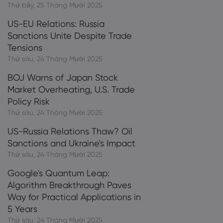
Thứ bảy, 25 Tháng Mười 2025
US-EU Relations: Russia
Sanctions Unite Despite Trade
Tensions
Thứ sáu, 24 Tháng Mười 2025
BOJ Warns of Japan Stock
Market Overheating, U.S. Trade
Policy Risk
Thứ sáu, 24 Tháng Mười 2025
US-Russia Relations Thaw? Oil
Sanctions and Ukraine's Impact
Thứ sáu, 24 Tháng Mười 2025
Google's Quantum Leap:
Algorithm Breakthrough Paves
Way for Practical Applications in
5 Years
Thứ sáu, 24 Tháng Mười 2025