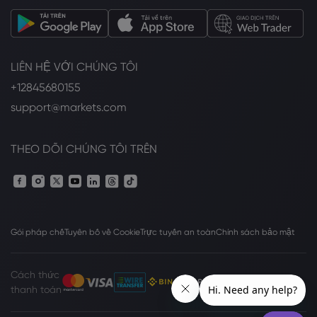
LIÊN HỆ VỚI CHÚNG TÔI
+12845680155
support@markets.com
THEO DÕI CHÚNG TÔI TRÊN
Gói pháp chế
Tuyên bố về Cookie
Trực tuyến an toàn
Chính sách bảo mật
Cách thức
thanh toán