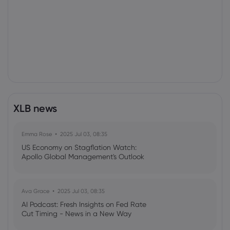
XLB news
Emma Rose
2025 Jul 03, 08:35
US Economy on Stagflation Watch:
Apollo Global Management's Outlook
Ava Grace
2025 Jul 03, 08:35
AI Podcast: Fresh Insights on Fed Rate
Cut Timing - News in a New Way