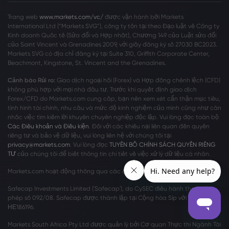
Trang web
www.markets.com/vc/
được vận hành bởi Markets
International Ltd (“Markets SVG”), công ty tồn tại theo Đạo luật về Công ty
Kinh doanh Quốc tế (Sửa đổi và Hợp nhất), Chương 149 của Luật sửa đổi
của Saint Vincent và Grenadines 2009, với giấy đăng ký số 27030 BC2023.
Markets SVG có địa chỉ đăng ký tại Suite 310, Griffith Corporate Center,
Beachmont, Kingstone, St. Vincent and the Grenadines.
Cảnh báo Rủi ro:
Giao dịch ngoại hối (Forex) và Hợp đồng chênh lệch (CFD)
không phù hợp với mọi nhà đầu tư. Trước khi quyết định giao dịch
Forex/CFD do Markets.com cung cấp, bạn nên xem xét cẩn thận mục tiêu,
tình hình tài chính, nhu cầu và mức độ kinh nghiệm của mình cũng như cân
nhắc việc tìm kiếm lời khuyên chuyên nghiệp độc lập. Vui lòng đọc toàn bộ
Các Điều khoản và Điều kiện
. Đối với các khiếu nại liên quan đến quyền
riêng tư và bảo vệ dữ liệu, vui lòng liên hệ với chúng tôi tại
privacy@markets.com
. Vui lòng đọc
TUYÊN BỐ CHÍNH SÁCH QUYỀN RIÊNG
TƯ
của chúng tôi để biết thông tin chi tiết về việc xử lý dữ liệu cá nhân.
Markets.com hoạt động thông qua các chi nhánh sau:
Safecap Investments Limited ('Safecap'), do CySEC điều hành theo giấy
phép số 092/08. Safecap được thành lập tại Cộng hòa Síp với số công ty
ΗΕ186196.
Markets South Africa Pty Ltd được quản lý bởi Cơ quan Thực thi Ngành Tài