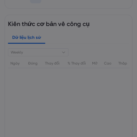
Kiến thức cơ bản về công cụ
Dữ liệu lịch sử
Weekly
Ngày
Đóng
Thay đổi
% Thay đổi
Mở
Cao
Thấp