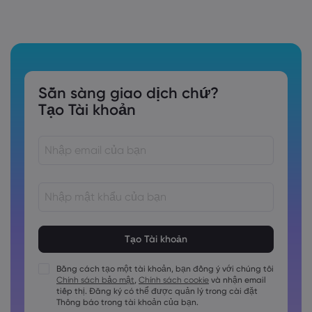
Sẵn sàng giao dịch chứ?
Tạo Tài khoản
Các mật khẩu phải dài từ 8 đến 15 ký tự
Các mật khẩu phải chứa ít nhất 1 chữ số
Các mật khẩu phải chứa ít nhất 1 ký tự viết hoa
Bằng cách tạo một tài khoản, bạn đồng ý với chúng tôi
Chính sách bảo mật
,
Chính sách cookie
và nhận email
Các mật khẩu phải chứa ít nhất 1 ký tự viết thường
tiếp thị. Đăng ký có thể được quản lý trong cài đặt
Mật khẩu phải chứa ~!@#£%^&amp;*()_-+=:;&lt;&gt;\{,\[]?,.
Thông báo trong tài khoản của bạn.