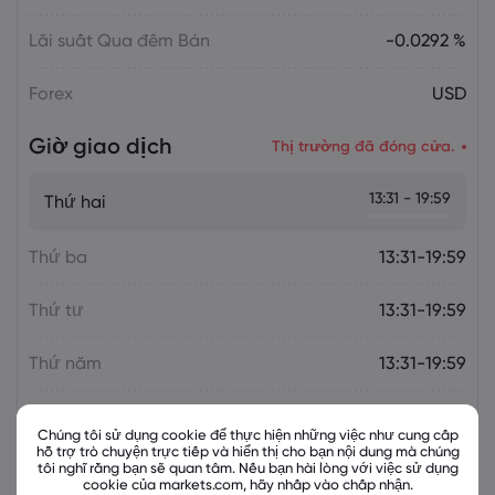
Lãi suất Qua đêm Bán
-0.0292 %
Forex
USD
Giờ giao dịch
Thị trường đã đóng cửa.
13:31 - 19:59
Thứ hai
Thứ ba
13:31-19:59
Thứ tư
13:31-19:59
Thứ năm
13:31-19:59
Thứ sáu
13:31-19:59
Chúng tôi sử dụng cookie để thực hiện những việc như cung cấp
hỗ trợ trò chuyện trực tiếp và hiển thị cho bạn nội dung mà chúng
tôi nghĩ rằng bạn sẽ quan tâm. Nếu bạn hài lòng với việc sử dụng
cookie của markets.com, hãy nhấp vào chấp nhận.