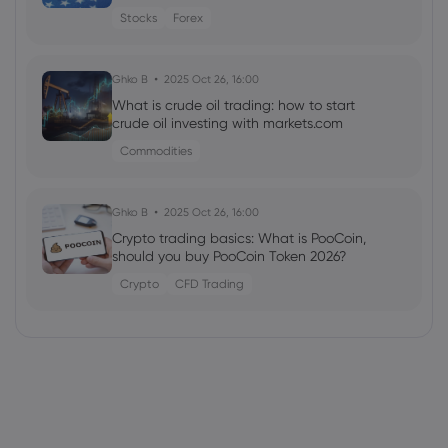
Stocks
Forex
Ghko B
2025 Oct 26, 16:00
What is crude oil trading: how to start
crude oil investing with markets.com
Commodities
Ghko B
2025 Oct 26, 16:00
Crypto trading basics: What is PooCoin,
should you buy PooCoin Token 2026?
Crypto
CFD Trading