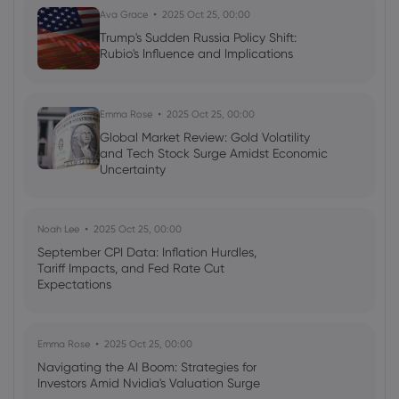
Ava Grace
2025 Oct 25, 00:00
Trump's Sudden Russia Policy Shift:
Rubio's Influence and Implications
Emma Rose
2025 Oct 25, 00:00
Global Market Review: Gold Volatility
and Tech Stock Surge Amidst Economic
Uncertainty
Noah Lee
2025 Oct 25, 00:00
September CPI Data: Inflation Hurdles,
Tariff Impacts, and Fed Rate Cut
Expectations
Emma Rose
2025 Oct 25, 00:00
Navigating the AI Boom: Strategies for
Investors Amid Nvidia's Valuation Surge