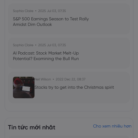
Sophia Claire
2025 Jul 03, 07:35
S&P 500 Earnings Season to Test Rally
Amidst Dim Outlook
Sophia Claire
2025 Jul 03, 07:35
AI Podcast: Stock Market Melt-Up
Potential? Examining the Bull Run
Neil Wilson
2022 Dec 22, 08:37
Stocks try to get into the Christmas spirit
Tin tức mới nhất
Cho xem nhiều hơn