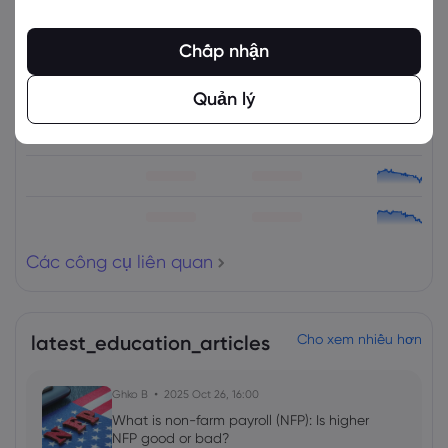
Các công cụ liên quan
Chấp nhận
Tài sản
Bán
Mua
% Thay đổi
Quản lý
Các công cụ liên quan
latest_education_articles
Cho xem nhiều hơn
Ghko B
2025 Oct 26, 16:00
What is non-farm payroll (NFP): Is higher
NFP good or bad?