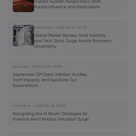
Trump's Sudden Russia Policy Shift:
Rubio's Influence and Implications
Emma Rose
2025 Oct 25, 00:00
Global Market Review: Gold Volatility
and Tech Stock Surge Amidst Economic
Uncertainty
Noah Lee
2025 Oct 25, 00:00
September CPI Data: Inflation Hurdles,
Tariff Impacts, and Fed Rate Cut
Expectations
Emma Rose
2025 Oct 25, 00:00
Navigating the AI Boom: Strategies for
Investors Amid Nvidia's Valuation Surge