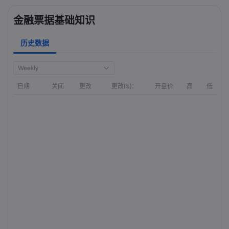
金融票据基础知识
历史数据
Weekly
日期
关闭
更改
更改(%)：
开盘价
高
低