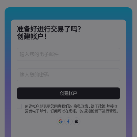
准备好进行交易了吗？
创建帐户！
密码长度必须介于 8 到 15 个字之间
密码必须至少包含 1 个数字
密码必须至少包含 1 个大写字母
创建帐户即表示您同意我们的
隐私政策
,
饼干政策
并接收
营销电子邮件。订阅可以在您帐户的通知设置下进行管理。
密码必须至少包含 1 个小写字母
密码必须包含 ~!@#£%^&amp;*()_-+=:;&lt;&gt;{,[]?,.
密码不能是常用的
密码不能包含非拉丁字母&nbsp;&nbsp;