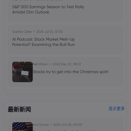
S&P 500 Earnings Season to Test Rally
Amidst Dim Outlook
Sophia Claire
2025 Jul 03, 07:35
AI Podcast: Stock Market Melt-Up
Potential? Examining the Bull Run
Neil Wilson
2022 Dec 22, 08:37
Stocks try to get into the Christmas spirit
最新新闻
显示更多
Ava Grace
2025 Oct 25, 00:00