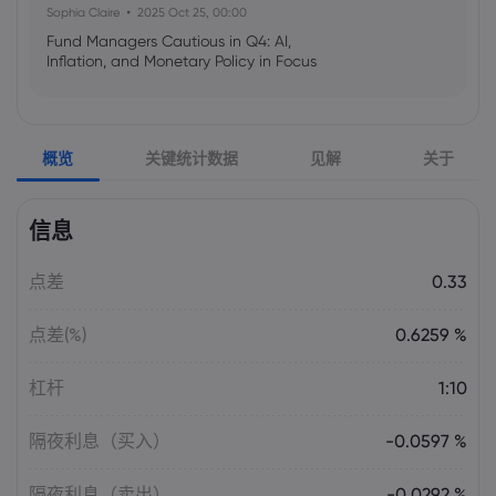
Sophia Claire
2025 Oct 25, 00:00
Fund Managers Cautious in Q4: AI,
Inflation, and Monetary Policy in Focus
Emma Rose
2025 Oct 25, 00:00
概览
关键统计数据
见解
关于
US Government Shutdown Threatens
October Inflation Data Release
信息
Sophia Claire
2025 Oct 24, 00:00
点差
0.33
US-EU Relations: Russia Sanctions Unite
Despite Trade Tensions
点差(%)
0.6259 %
Emma Rose
2025 Oct 24, 00:00
杠杆
1:10
BOJ Warns of Japan Stock Market
Overheating, U.S. Trade Policy Risk
隔夜利息（买入）
-0.0597 %
隔夜利息（卖出）
-0.0292 %