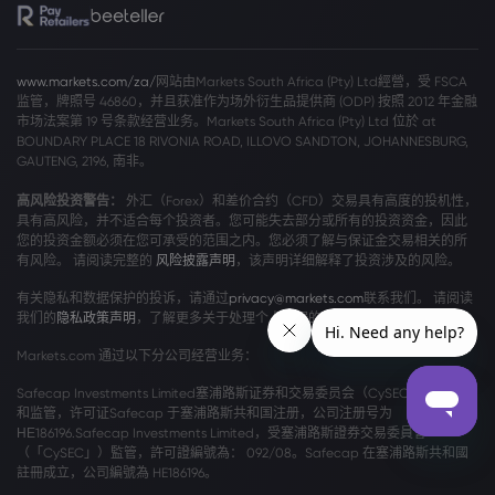
www.markets.com/za/
网站由Markets South Africa (Pty) Ltd經營，受 FSCA
监管，牌照号 46860，并且获准作为场外衍生品提供商 (ODP) 按照 2012 年金融
市场法案第 19 号条款经营业务。Markets South Africa (Pty) Ltd 位於 at
BOUNDARY PLACE 18 RIVONIA ROAD, ILLOVO SANDTON, JOHANNESBURG,
GAUTENG, 2196, 南非。
高风险投资警告：
外汇（Forex）和差价合约（CFD）交易具有高度的投机性，
具有高风险，并不适合每个投资者。您可能失去部分或所有的投资资金，因此
您的投资金额必须在您可承受的范围之内。您必须了解与保证金交易相关的所
有风险。 请阅读完整的
风险披露声明
，该声明详细解释了投资涉及的风险。
有关隐私和数据保护的投诉，请通过
privacy@markets.com
联系我们。 请阅读
我们的
隐私政策声明
，了解更多关于处理个人数据的信息。
Markets.com 通过以下分公司经营业务：
Safecap Investments Limited塞浦路斯证券和交易委员会（CySEC）颁发牌照
和监管，许可证Safecap 于塞浦路斯共和国注册，公司注册号为
ΗΕ186196.Safecap Investments Limited，受塞浦路斯證券交易委員會
（「CySEC」）監管，許可證編號為： 092/08。Safecap 在塞浦路斯共和國
註冊成立，公司編號為 HE186196。