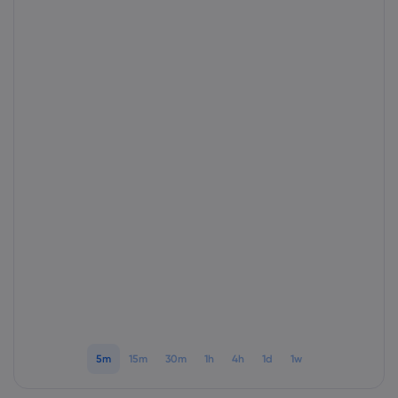
Markets.com 简介
为何选择 markets.
帮助与支持
全球服务
常见问题解答
数据与安全
集团简介
帮助中心
安全上网
法律资源包
奖项和媒体
联系客服
Cookie 披露声明
合法交易条例
投诉
5m
15m
30m
1h
4h
1d
1w