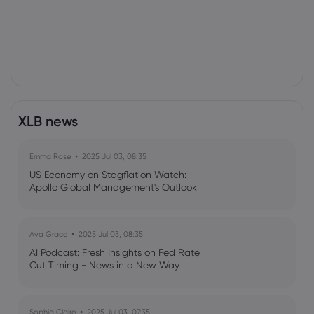
XLB news
Emma Rose
2025 Jul 03, 08:35
US Economy on Stagflation Watch:
Apollo Global Management's Outlook
Ava Grace
2025 Jul 03, 08:35
AI Podcast: Fresh Insights on Fed Rate
Cut Timing - News in a New Way
Sophia Claire
2025 Jul 03, 07:35