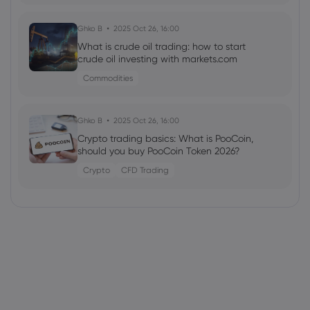
Ghko B
2025 Oct 26, 16:00
What is crude oil trading: how to start
crude oil investing with markets.com
Commodities
Ghko B
2025 Oct 26, 16:00
Crypto trading basics: What is PooCoin,
should you buy PooCoin Token 2026?
Crypto
CFD Trading