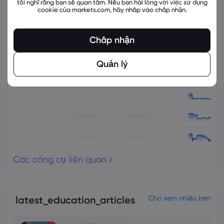
tôi nghĩ rằng bạn sẽ quan tâm. Nếu bạn hài lòng với việc sử dụng
cookie của markets.com, hãy nhấp vào chấp nhận.
Các công cụ liên quan
Chấp nhận
Tài sản
Bán
Mua
% Thay đổi
Quản lý
Các công cụ liên quan
latest_education_articles
Cho xem nhiều hơn