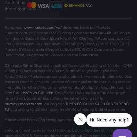
Cách thức
thanh toán
Trang web
www.markets.com/vc/
được vận hành bởi Markets
International Ltd (“Markets SVG”), công ty tồn tại theo Đạo luật về Công ty
Kinh doanh Quốc tế (Sửa đổi và Hợp nhất), Chương 149 của Luật sửa đổi
của Saint Vincent và Grenadines 2009, với giấy đăng ký số 27030 BC2023.
Markets SVG có địa chỉ đăng ký tại Suite 310, Griffith Corporate Center,
Beachmont, Kingstone, St. Vincent and the Grenadines.
Cảnh báo Rủi ro:
Giao dịch ngoại hối (Forex) và Hợp đồng chênh lệch (CFD)
không phù hợp với mọi nhà đầu tư. Trước khi quyết định giao dịch
Forex/CFD do Markets.com cung cấp, bạn nên xem xét cẩn thận mục tiêu,
tình hình tài chính, nhu cầu và mức độ kinh nghiệm của mình cũng như cân
nhắc việc tìm kiếm lời khuyên chuyên nghiệp độc lập. Vui lòng đọc toàn bộ
Các Điều khoản và Điều kiện
. Đối với các khiếu nại liên quan đến quyền
riêng tư và bảo vệ dữ liệu, vui lòng liên hệ với chúng tôi tại
privacy@markets.com
. Vui lòng đọc
TUYÊN BỐ CHÍNH SÁCH QUYỀN RIÊNG
TƯ
của chúng tôi để biết thông tin chi tiết về việc xử lý dữ liệu cá nhân.
Markets.com hoạt động thông qua các chi nhánh sau:
Safecap Investments Limited ('Safecap'), do CySEC điều hành theo giấy
phép số 092/08. Safecap được thành lập tại Cộng hòa Síp với số công ty