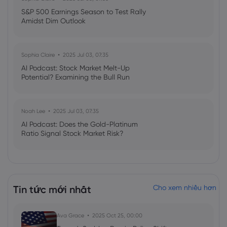
S&P 500 Earnings Season to Test Rally
Amidst Dim Outlook
Sophia Claire
2025 Jul 03, 07:35
AI Podcast: Stock Market Melt-Up
Potential? Examining the Bull Run
Noah Lee
2025 Jul 03, 07:35
AI Podcast: Does the Gold-Platinum
Ratio Signal Stock Market Risk?
Tin tức mới nhất
Cho xem nhiều hơn
Ava Grace
2025 Oct 25, 00:00