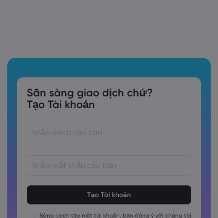
Sẵn sàng giao dịch chứ?
Tạo Tài khoản
Các mật khẩu phải dài từ 8 đến 15 ký tự
Các mật khẩu phải chứa ít nhất 1 chữ số
Các mật khẩu phải chứa ít nhất 1 ký tự viết hoa
Bằng cách tạo một tài khoản, bạn đồng ý với chúng tôi