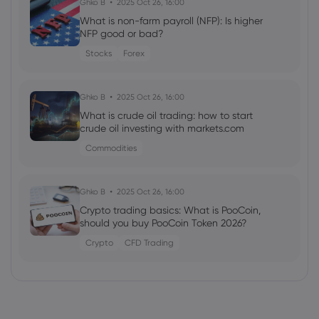
Ghko B
2025 Oct 26, 16:00
What is non-farm payroll (NFP): Is higher
NFP good or bad?
Stocks
Forex
Ghko B
2025 Oct 26, 16:00
What is crude oil trading: how to start
crude oil investing with markets.com
Commodities
Ghko B
2025 Oct 26, 16:00
Crypto trading basics: What is PooCoin,
should you buy PooCoin Token 2026?
Crypto
CFD Trading