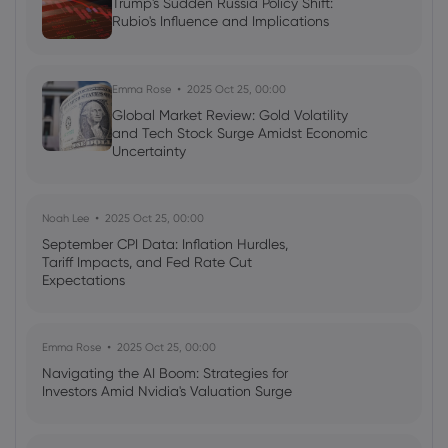
Trump's Sudden Russia Policy Shift:
Rubio's Influence and Implications
Emma Rose
2025 Oct 25, 00:00
Global Market Review: Gold Volatility
and Tech Stock Surge Amidst Economic
Uncertainty
Noah Lee
2025 Oct 25, 00:00
September CPI Data: Inflation Hurdles,
Tariff Impacts, and Fed Rate Cut
Expectations
Emma Rose
2025 Oct 25, 00:00
Navigating the AI Boom: Strategies for
Investors Amid Nvidia's Valuation Surge