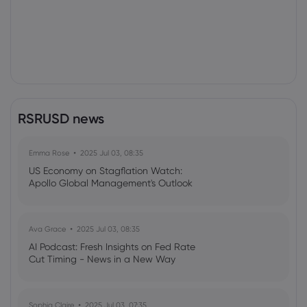
RSRUSD news
Emma Rose
2025 Jul 03, 08:35
US Economy on Stagflation Watch:
Apollo Global Management's Outlook
Ava Grace
2025 Jul 03, 08:35
AI Podcast: Fresh Insights on Fed Rate
Cut Timing - News in a New Way
Sophia Claire
2025 Jul 03, 07:35