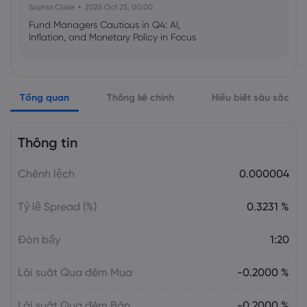
Sophia Claire
2025 Oct 25, 00:00
Fund Managers Cautious in Q4: AI,
Inflation, and Monetary Policy in Focus
Emma Rose
2025 Oct 25, 00:00
Tổng quan
Thống kê chính
Hiểu biết sâu sắc
US Government Shutdown Threatens
October Inflation Data Release
Thông tin
Sophia Claire
2025 Oct 24, 00:00
Chênh lệch
0.000004
US-EU Relations: Russia Sanctions Unite
Despite Trade Tensions
Tỷ lệ Spread (%)
0.3231 %
Emma Rose
2025 Oct 24, 00:00
Đòn bẩy
1:20
BOJ Warns of Japan Stock Market
Overheating, U.S. Trade Policy Risk
Lãi suất Qua đêm Mua
-0.2000 %
Lãi suất Qua đêm Bán
-0.2000 %