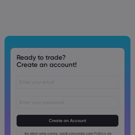
Ready to trade?
Create an account!
As senhas devem ter de 8 a 15 caracteres
As senhas devem conter pelo menos 1 caractere numérico
As senhas devem conter pelo menos 1 letra maiúscula
Ao abrir uma conta, você concorda com
Política de