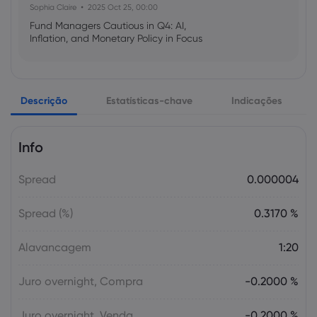
Sophia Claire
2025 Oct 25, 00:00
Fund Managers Cautious in Q4: AI,
Inflation, and Monetary Policy in Focus
Emma Rose
2025 Oct 25, 00:00
Descrição
Estatísticas-chave
Indicações
US Government Shutdown Threatens
October Inflation Data Release
Info
Sophia Claire
2025 Oct 24, 00:00
Spread
0.000004
US-EU Relations: Russia Sanctions Unite
Despite Trade Tensions
Spread (%)
0.3170 %
Emma Rose
2025 Oct 24, 00:00
Alavancagem
1:20
BOJ Warns of Japan Stock Market
Overheating, U.S. Trade Policy Risk
Juro overnight, Compra
-0.2000 %
Juro overnight, Venda
-0.2000 %