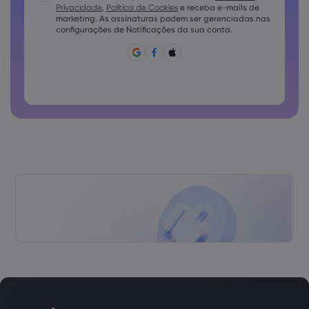
Privacidade
,
Política de Cookies
e receba e-mails de
As senhas devem conter pelo menos 1 letra minúscula
marketing. As assinaturas podem ser gerenciadas nas
A senha deve conter ~!@#£%^e)_-+=:;&lt;&gt;{,[]?,.
configurações de Notificações da sua conta.
A senha não pode ser utilizada conjuntamente
A senha não pode conter caracteres não latinos
As senhas não podem conter espaços