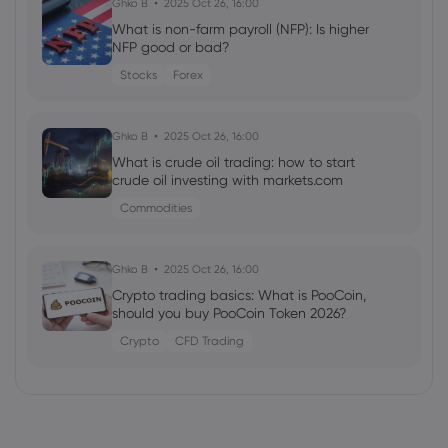
Ghko B
2025 Oct 26, 16:00
What is non-farm payroll (NFP): Is higher
NFP good or bad?
Stocks
Forex
Ghko B
2025 Oct 26, 16:00
What is crude oil trading: how to start
crude oil investing with markets.com
Commodities
Ghko B
2025 Oct 26, 16:00
Crypto trading basics: What is PooCoin,
should you buy PooCoin Token 2026?
Crypto
CFD Trading