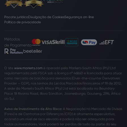
Pacote jurídico
Divulgação de Cookies
Segurança on-line
Política de privacidade
Métodos
de Pagamento
O site
www.markets.com
é operado pela Markets South Africa (Pty) Ltd
regulamentada pela FSCA sob a licença nº 46860 e licenciada para atuar
como mercado de balcão para derivados (Over-the-counter Derivatives
Provider – ODP), nos termos da Lei dos Mercados Financeiros nº 19 de 2012.
A sede da Markets South Africa (Pty) Ltd está localizada na Boundary
Place 18 Rivonia Road, Illovo Sandton, Joanesburgo, Gauteng, 2196, África
do Sul.
Aviso de Investimento de Alto Risco:
A Negociação no Mercado de Divisas
(Forex) e de Contratos por Diferenças (CFD) é altamente especulativa,
acarreta um nível de risco elevado e poderá não ser adequada para
todos os investidores. Você poderá ter perdas de todo ou parte do seu