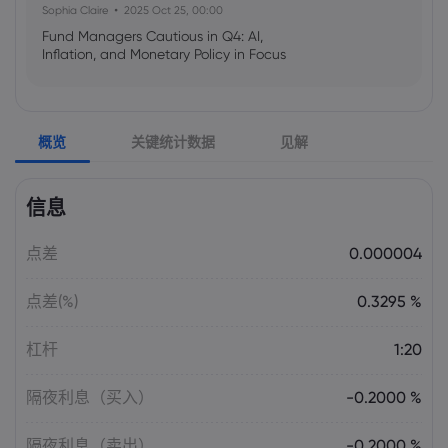
Sophia Claire
2025 Oct 25, 00:00
Fund Managers Cautious in Q4: AI,
Inflation, and Monetary Policy in Focus
Emma Rose
2025 Oct 25, 00:00
概览
关键统计数据
见解
US Government Shutdown Threatens
October Inflation Data Release
信息
Sophia Claire
2025 Oct 24, 00:00
点差
0.000004
US-EU Relations: Russia Sanctions Unite
Despite Trade Tensions
点差(%)
0.3295 %
Emma Rose
2025 Oct 24, 00:00
杠杆
1:20
BOJ Warns of Japan Stock Market
Overheating, U.S. Trade Policy Risk
隔夜利息（买入）
-0.2000 %
隔夜利息（卖出）
-0.2000 %