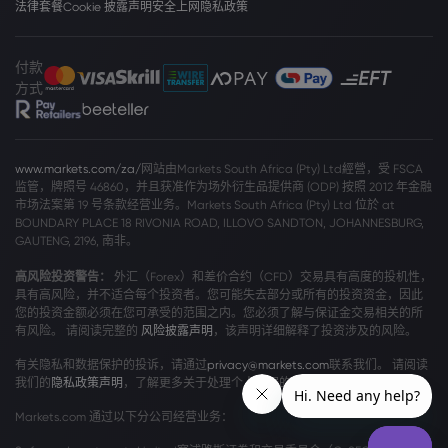
法律套餐
Cookie 披露声明
安全上网
隐私政策
付款
方式
www.markets.com/za/
网站由Markets South Africa (Pty) Ltd經營，受 FSCA
监管，牌照号 46860，并且获准作为场外衍生品提供商 (ODP) 按照 2012 年金融
市场法案第 19 号条款经营业务。Markets South Africa (Pty) Ltd 位於 at
BOUNDARY PLACE 18 RIVONIA ROAD, ILLOVO SANDTON, JOHANNESBURG,
GAUTENG, 2196, 南非。
高风险投资警告：
外汇（Forex）和差价合约（CFD）交易具有高度的投机性，
具有高风险，并不适合每个投资者。您可能失去部分或所有的投资资金，因此
您的投资金额必须在您可承受的范围之内。您必须了解与保证金交易相关的所
有风险。 请阅读完整的
风险披露声明
，该声明详细解释了投资涉及的风险。
有关隐私和数据保护的投诉，请通过
privacy@markets.com
联系我们。 请阅读
我们的
隐私政策声明
，了解更多关于处理个人数据的信息。
Markets.com 通过以下分公司经营业务：