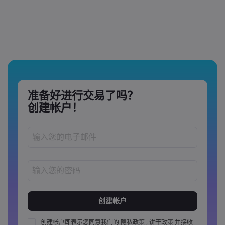
准备好进行交易了吗？
创建帐户！
密码长度必须介于 8 到 15 个字之间
密码必须至少包含 1 个数字
密码必须至少包含 1 个大写字母
创建帐户即表示您同意我们的
隐私政策
,
饼干政策
并接收