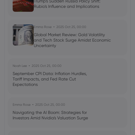
Trump's Sudden Russia Policy Shift:
Rubio's Influence and Implications
Emma Rose
2025 Oct 25, 00:00
Global Market Review: Gold Volatility
and Tech Stock Surge Amidst Economic
Uncertainty
Noah Lee
2025 Oct 25, 00:00
September CPI Data: Inflation Hurdles,
Tariff Impacts, and Fed Rate Cut
Expectations
Emma Rose
2025 Oct 25, 00:00
Navigating the AI Boom: Strategies for
Investors Amid Nvidia's Valuation Surge