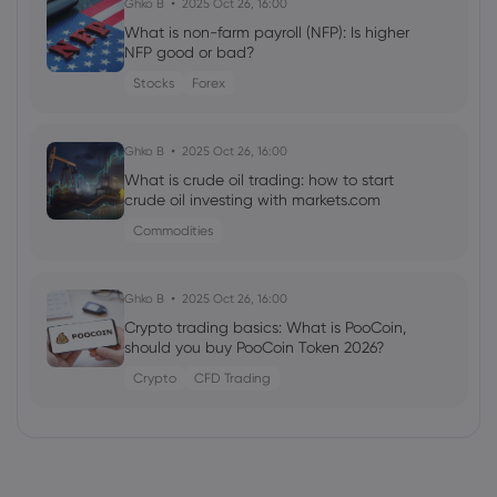
Ghko B
2025 Oct 26, 16:00
What is non-farm payroll (NFP): Is higher
NFP good or bad?
Stocks
Forex
Ghko B
2025 Oct 26, 16:00
What is crude oil trading: how to start
crude oil investing with markets.com
Commodities
Ghko B
2025 Oct 26, 16:00
Crypto trading basics: What is PooCoin,
should you buy PooCoin Token 2026?
Crypto
CFD Trading