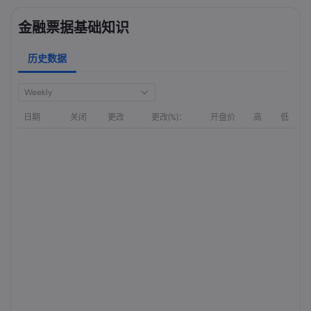
金融票据基础知识
历史数据
Weekly
日期
关闭
更改
更改(%)：
开盘价
高
低