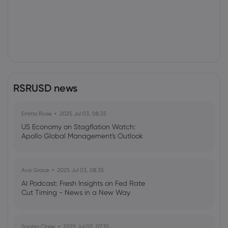
RSRUSD news
Emma Rose
2025 Jul 03, 08:35
US Economy on Stagflation Watch:
Apollo Global Management's Outlook
Ava Grace
2025 Jul 03, 08:35
AI Podcast: Fresh Insights on Fed Rate
Cut Timing - News in a New Way
Sophia Claire
2025 Jul 03, 07:35