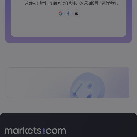
营销电子邮件。订阅可以在您帐户的通知设置下进行管理。
密码必须至少包含 1 个小写字母
密码必须包含 ~!@#£%^&amp;*()_-+=:;&lt;&gt;{,[]?,.
密码不能是常用的
密码不能包含非拉丁字母&nbsp;&nbsp;
密码不能包含空格&nbsp;