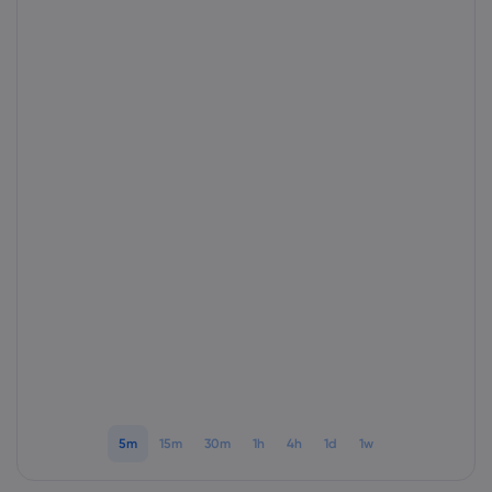
Markets.com 简介
为何选择 markets.
帮助与支持
全球服务
常见问题解答
数据与安全
集团简介
帮助中心
安全上网
法律资源包
奖项和媒体
联系客服
Cookie 披露声明
合法交易条例
投诉
5m
15m
30m
1h
4h
1d
1w