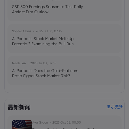
S&P 500 Earnings Season to Test Rally
Amidst Dim Outlook
Sophia Claire
2025 Jul 03, 07:35
AI Podcast: Stock Market Melt-Up
Potential? Examining the Bull Run
Noah Lee
2025 Jul 03, 07:35
AI Podcast: Does the Gold-Platinum
Ratio Signal Stock Market Risk?
最新新闻
显示更多
Ava Grace
2025 Oct 25, 00:00