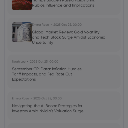
Trump's Sudden Russia Policy Shift:
Rubio's Influence and Implications
Neil Wilson
2024 Mar 07, 08:47
Central banks are the story as yen rallies,
gold surges and ECB on tap
Emma Rose
2025 Oct 25, 00:00
Indices
Forex
Commodities
Global Market Review: Gold Volatility
and Tech Stock Surge Amidst Economic
Uncertainty
Noah Lee
2025 Oct 25, 00:00
September CPI Data: Inflation Hurdles,
Tariff Impacts, and Fed Rate Cut
Expectations
Emma Rose
2025 Oct 25, 00:00
Navigating the AI Boom: Strategies for
Investors Amid Nvidia's Valuation Surge