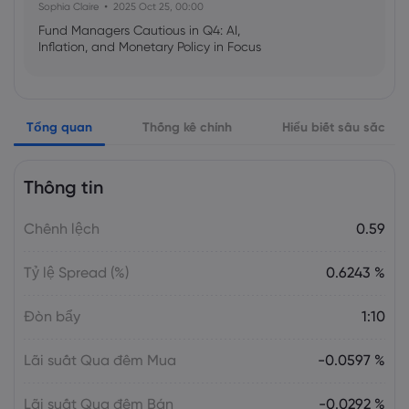
Sophia Claire
2025 Oct 25, 00:00
Fund Managers Cautious in Q4: AI,
Inflation, and Monetary Policy in Focus
Emma Rose
2025 Oct 25, 00:00
Tổng quan
Thống kê chính
Hiểu biết sâu sắc
US Government Shutdown Threatens
October Inflation Data Release
Thông tin
Sophia Claire
2025 Oct 24, 00:00
Chênh lệch
0.59
US-EU Relations: Russia Sanctions Unite
Despite Trade Tensions
Tỷ lệ Spread (%)
0.6243 %
Emma Rose
2025 Oct 24, 00:00
Đòn bẩy
1:10
BOJ Warns of Japan Stock Market
Overheating, U.S. Trade Policy Risk
Lãi suất Qua đêm Mua
-0.0597 %
Lãi suất Qua đêm Bán
-0.0292 %