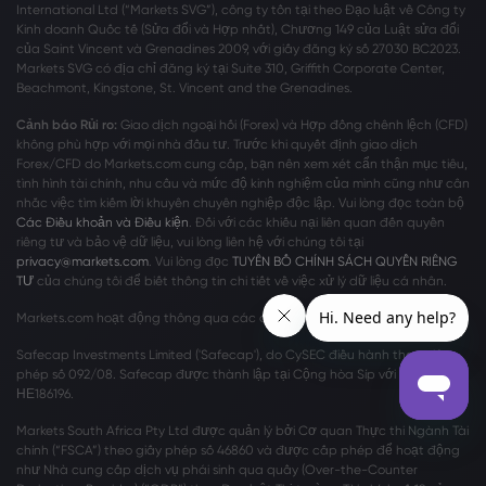
International Ltd (“Markets SVG”), công ty tồn tại theo Đạo luật về Công ty
Kinh doanh Quốc tế (Sửa đổi và Hợp nhất), Chương 149 của Luật sửa đổi
của Saint Vincent và Grenadines 2009, với giấy đăng ký số 27030 BC2023.
Markets SVG có địa chỉ đăng ký tại Suite 310, Griffith Corporate Center,
Beachmont, Kingstone, St. Vincent and the Grenadines.
Cảnh báo Rủi ro:
Giao dịch ngoại hối (Forex) và Hợp đồng chênh lệch (CFD)
không phù hợp với mọi nhà đầu tư. Trước khi quyết định giao dịch
Forex/CFD do Markets.com cung cấp, bạn nên xem xét cẩn thận mục tiêu,
tình hình tài chính, nhu cầu và mức độ kinh nghiệm của mình cũng như cân
nhắc việc tìm kiếm lời khuyên chuyên nghiệp độc lập. Vui lòng đọc toàn bộ
Các Điều khoản và Điều kiện
. Đối với các khiếu nại liên quan đến quyền
riêng tư và bảo vệ dữ liệu, vui lòng liên hệ với chúng tôi tại
privacy@markets.com
. Vui lòng đọc
TUYÊN BỐ CHÍNH SÁCH QUYỀN RIÊNG
TƯ
của chúng tôi để biết thông tin chi tiết về việc xử lý dữ liệu cá nhân.
Markets.com hoạt động thông qua các chi nhánh sau:
Safecap Investments Limited ('Safecap'), do CySEC điều hành theo giấy
phép số 092/08. Safecap được thành lập tại Cộng hòa Síp với số công ty
ΗΕ186196.
Markets South Africa Pty Ltd được quản lý bởi Cơ quan Thực thi Ngành Tài
chính (“FSCA”) theo giấy phép số 46860 và được cấp phép để hoạt động
như Nhà cung cấp dịch vụ phái sinh qua quầy (Over-the-Counter