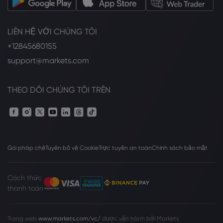
LIÊN HỆ VỚI CHÚNG TÔI
+12845680155
support@markets.com
THEO DÕI CHÚNG TÔI TRÊN
Gói pháp chế
Tuyên bố về Cookie
Trực tuyến an toàn
Chính sách bảo mật
Cách thức
thanh toán
Trang web
www.markets.com/vc/
được vận hành bởi Markets