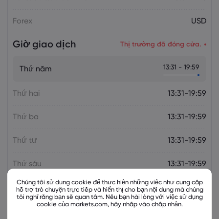
Forex
USD
Giờ giao dịch
Thị trường đã đóng cửa.
13:31 - 19:59
Thứ năm
Thứ hai
13:31-19:59
Thứ ba
13:31-19:59
Thứ tư
13:31-19:59
Thứ sáu
13:31-19:59
Chúng tôi sử dụng cookie để thực hiện những việc như cung cấp
hỗ trợ trò chuyện trực tiếp và hiển thị cho bạn nội dung mà chúng
tôi nghĩ rằng bạn sẽ quan tâm. Nếu bạn hài lòng với việc sử dụng
cookie của markets.com, hãy nhấp vào chấp nhận.
Các công cụ liên quan