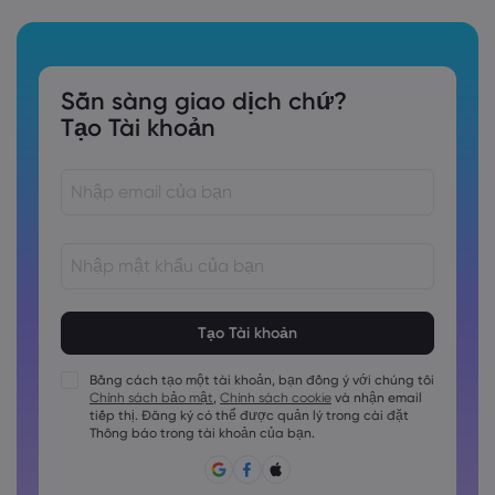
Sẵn sàng giao dịch chứ?
Tạo Tài khoản
Các mật khẩu phải dài từ 8 đến 15 ký tự
Các mật khẩu phải chứa ít nhất 1 chữ số
Các mật khẩu phải chứa ít nhất 1 ký tự viết hoa
Bằng cách tạo một tài khoản, bạn đồng ý với chúng tôi
Chính sách bảo mật
,
Chính sách cookie
và nhận email
Các mật khẩu phải chứa ít nhất 1 ký tự viết thường
tiếp thị. Đăng ký có thể được quản lý trong cài đặt
Mật khẩu phải chứa ~!@#£%^&amp;*()_-+=:;&lt;&gt;\{,\[]?,.
Thông báo trong tài khoản của bạn.
Không được sử dụng mật khẩu hay dùng.
Mật khẩu không thể chứa các ký tự không phải là ký tự