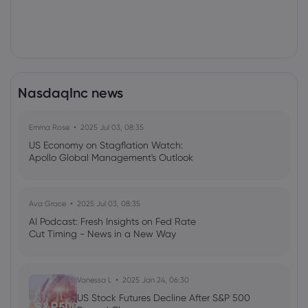
NasdaqInc news
Emma Rose
2025 Jul 03, 08:35
US Economy on Stagflation Watch:
Apollo Global Management's Outlook
Ava Grace
2025 Jul 03, 08:35
AI Podcast: Fresh Insights on Fed Rate
Cut Timing - News in a New Way
Vanessa L
2025 Jan 24, 06:30
US Stock Futures Decline After S&P 500