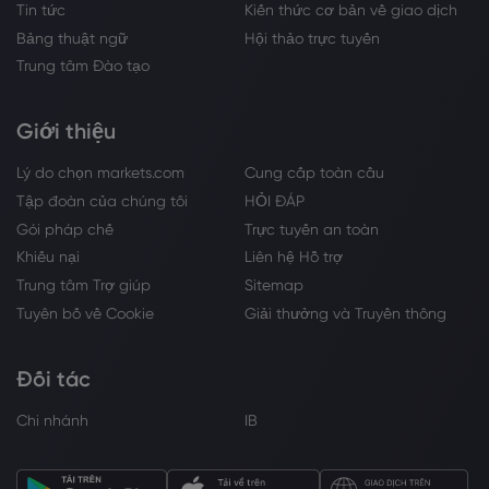
Tin tức
Kiến thức cơ bản về giao dịch
Bảng thuật ngữ
Hội thảo trực tuyến
Trung tâm Đào tạo
Giới thiệu
Lý do chọn markets.com
Cung cấp toàn cầu
Tập đoàn của chúng tôi
HỎI ĐÁP
Gói pháp chế
Trực tuyến an toàn
Khiếu nại
Liên hệ Hỗ trợ
Trung tâm Trợ giúp
Sitemap
Tuyên bố về Cookie
Giải thưởng và Truyền thông
Đối tác
Chi nhánh
IB