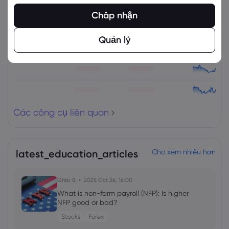
Tài sản
Bán
Mua
% Thay đổi
Chấp nhận
Quản lý
Các công cụ liên quan
latest_education_articles
Cho xem nhiều hơn
Ghko B
2025 Oct 26, 16:00
What is non-farm payroll (NFP): Is higher
NFP good or bad?
Stocks
Forex