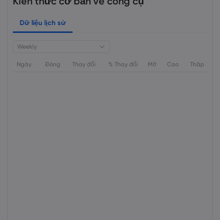
Kiến thức cơ bản về công cụ
Dữ liệu lịch sử
Weekly
Ngày
Đóng
Thay đổi
% Thay đổi
Mở
Cao
Thấp