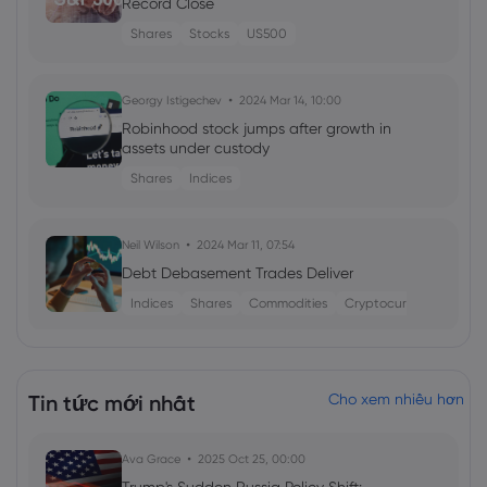
Record Close
Shares
Stocks
US500
Georgy Istigechev
2024 Mar 14, 10:00
Robinhood stock jumps after growth in
assets under custody
Shares
Indices
Neil Wilson
2024 Mar 11, 07:54
Debt Debasement Trades Deliver
Indices
Shares
Commodities
Cryptocurrencies
Neil Wilson
2024 Mar 08, 02:00
European indices trim gains ahead of
Tin tức mới nhất
Cho xem nhiều hơn
NFP
Shares
Indices
Forex
Cryptocurrencies
Ava Grace
2025 Oct 25, 00:00