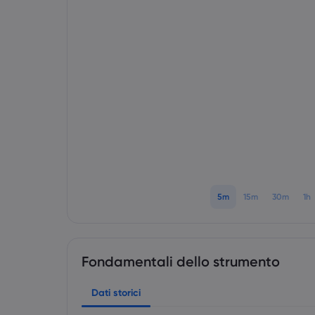
5m
15m
30m
1h
Fondamentali dello strumento
Dati storici