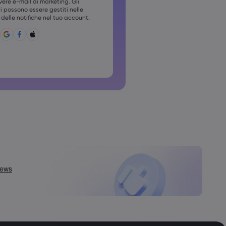
vere e-mail di marketing. Gli
devono contenere almeno una
possono essere gestiti nelle
delle notifiche nel tuo account.
 deve contenere ~!@#£%^&amp;*
;{,[]?,.
ile usare password comuni
non può contenere caratteri non
non possono contenere spazi