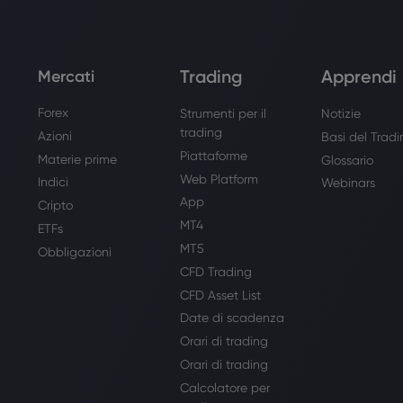
Trading
Apprendi
Mercati
Forex
Strumenti per il
Notizie
trading
Azioni
Basi del Trad
Piattaforme
Materie prime
Glossario
Web Platform
Indici
Webinars
App
Cripto
MT4
ETFs
MT5
Obbligazioni
CFD Trading
CFD Asset List
Date di scadenza
Orari di trading
Orari di trading
Calcolatore per