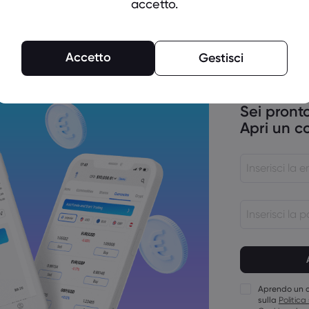
accetto.
l
Accetto
Gestisci
inflazione di Stati Uniti, Canada e
Sei pronto
Apri un c
la politica monetaria si sposta sulla
Le password 
15 caratteri
Le password 
carattere num
Aprendo un c
Le password 
sulla
Politica
maiuscola