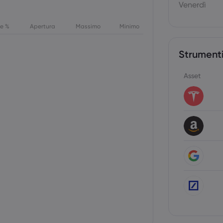
Venerdì
ne %
Apertura
Massimo
Minimo
Strumenti
Asset