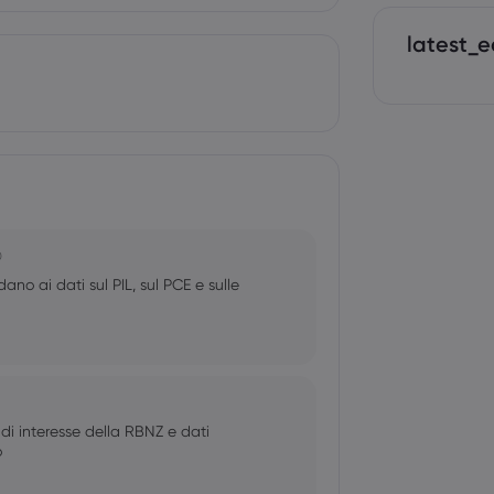
latest_e
0
no ai dati sul PIL, sul PCE e sulle
 di interesse della RBNZ e dati
o