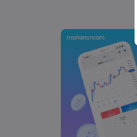
d'interesse della BCE, discorso di Powel
Forex
Indici
Markets.com Support Team
2025 Jul 12, 21:00
La settimana che ci aspetta: Dati sull'
Regno Unito al centro della scena
Forex
Indici
Markets.com Support Team
2025 Jul 05, 21:00
La prossima settimana: l'attenzione del
RBA e sulla RBNZ
Forex
Indici