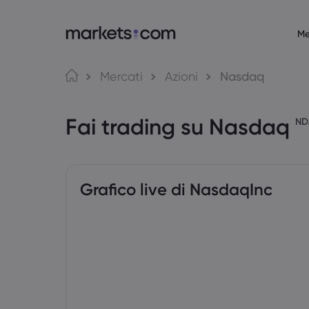
Me
Informazioni su Markets.com
Piatta
Mercati
Azioni
Nasdaq
Perché scegliere Markets.com
Web Platf
Fai trading su Nasdaq
Offerta Globale
App
ND
Il nostro gruppo
MT4
Riconoscimenti e media
MT5
Grafico live di NasdaqInc