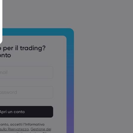
 per il trading?
onto
devono essere comprese tra 8 e
devono contenere almeno 1
erico
onto, accetti l’Informativa
devono contenere almeno una
 sulla Riservatezza
,
Gestione dei