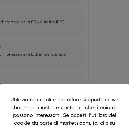
0
d'interesse della RBA e dati sull'IPC
0
 di interesse della BoE in primo piano
ssi di interesse di Fed, BoC e BoJ in
Utilizziamo i cookie per offrire supporto in live
chat e per mostrare contenuti che riteniamo
possano interessarti. Se accetti l’utilizzo dei
cookie da parte di markets.com, fai clic su
in Giappone, decisione sui tassi