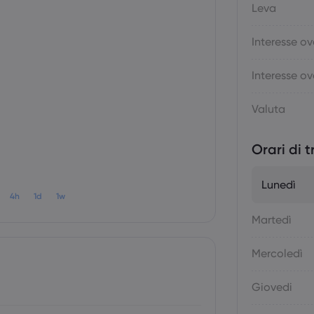
Leva
Interesse ov
Interesse ov
Valuta
Orari di 
Lunedì
4h
1d
1w
Martedì
Mercoledì
Giovedi