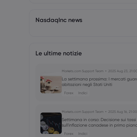
NasdaqInc news
Le ultime notizie
Markets.com Support Team
2025 Aug 23, 21:0
La settimana prossima: I mercati guarda
abitazioni negli Stati Uniti
Forex
Indici
Markets.com Support Team
2025 Aug 16, 21:00
Settimana in corso: Decisione sui tassi
sull'inflazione canadese in primo pian
Forex
Indici