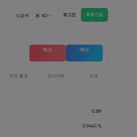
회원가입
로그인
검색
KO
법률 모음집
트레이딩 기능
법률 모음집
마켓 댑스
English
English
매도
매수
English (ZA)
English (St. Vincent)
Dansk
Italiano
Danish
Italian
Bahasa Melayu
ภาษาไทย
Malay
Thai
िन्दी
주요 통계
인사이트
Português
소개
Hindi
Portuguese
0.89
0.9441 %