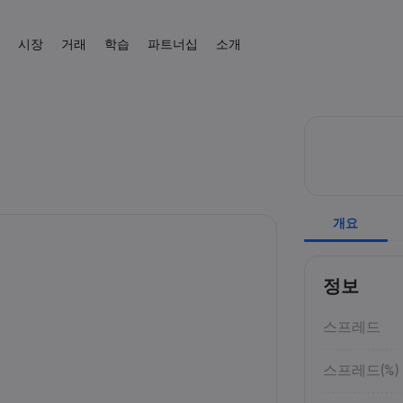
시장
거래
학습
파트너십
소개
제휴
 소개
 플랫폼
상품
도움말 & 고객센터
거래 도구
트레이딩 배우기
데이터 & 보안
거래 정보
뉴스 & 분석
IB
 혜택
폼
지원 문의하기
CFD 거래 계산기
교육 센터
온라인 안전
CFD 거래
뉴스
외환
English
주식
English
English (UK)
English (AU)
고객의 소리
외환 증거금 계산기
트레이딩 기초
쿠키 공개
CFD 자산 목록
Español
Français
원자재
지수
원자재 수익 계산기
거래 조건
Spanish (Spain)
French
Svenka
Tiếng việt
외환 수익 계산기
거래 시간
Swedish
Vietnamese
암호화폐
ETF
Tagalog
தமிழ்
개요
ह
 Central
경제 캘린더
만기일
Tagalog
Tamil
English
채권
휴장 일정
English (BVI)
주간 만기 롤오버
정보
스프레드
스프레드(%)