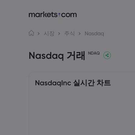
markets.com
거래
언어
시장
주식
Nasdaq
markets.com 이용
웹 플랫
English
English
Nasdaq 거래
English (Global)
English (EU)
글로벌 서비스 제공
앱
NDAQ
Deutsch
Español
그룹 소개
MT4
German
Spanish (Latam)
Nederlands
العربية
어워드 및 미디어
MT5
Dutch
Arabic
繁體中文
简体中文
Trading
Traditional Chinese
Simplified Chinese
NasdaqInc 실시간 차트
한국어
Bahasa Indonesia
Indonesian
Korean