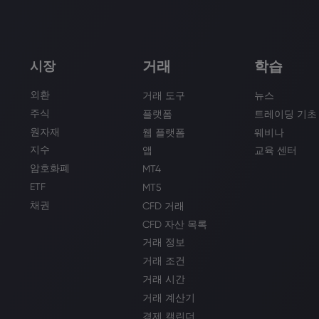
거래
학습
시장
외환
거래 도구
뉴스
주식
플랫폼
트레이딩 기초
원자재
웹 플랫폼
웨비나
지수
앱
교육 센터
암호화폐
MT4
ETF
MT5
채권
CFD 거래
CFD 자산 목록
거래 정보
거래 조건
거래 시간
거래 계산기
경제 캘린더