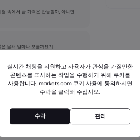
 위험 속에서 금 가격은 반등할까, 아니면
)은 올해 얼마나 오를까요? |
실시간 채팅을 지원하고 사용자가 관심을 가질만한
콘텐츠를 표시하는 작업을 수행하기 위해 쿠키를
표: AI 성장세가 NVDA 주가를 더욱 끌어
사용합니다. markets.com 쿠키 사용에 동의하시면
수락을 클릭해 주십시오.
더 보기
수락
관리
arkets.com, IG, Plus500, XTB |