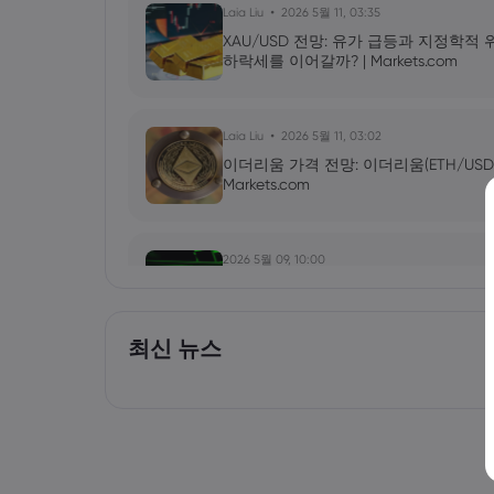
Laia Liu
2026 5월 11, 03:35
XAU/USD 전망: 유가 급등과 지정학적
하락세를 이어갈까? | Markets.com
Laia Liu
2026 5월 11, 03:02
이더리움 가격 전망: 이더리움(ETH/USD
Markets.com
2026 5월 09, 10:00
엔비디아(NVDA) 2027년 1분기 실적 발
올릴 것인가? | Markets.com
최신 뉴스
Laia Liu
2026 5월 09, 03:50
2026년 최고의 CFD 브로커: Pepperstone, m
Markets.com