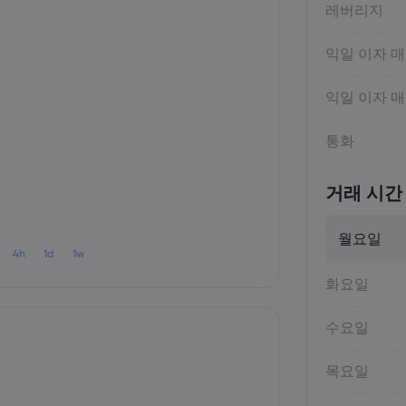
레버리지
익일 이자 
익일 이자 
통화
거래 시간
월요일
4h
1d
1w
화요일
수요일
목요일