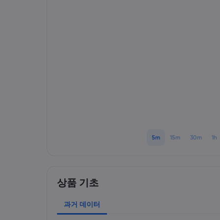
5m
15m
30m
1h
상품 기초
과거 데이터