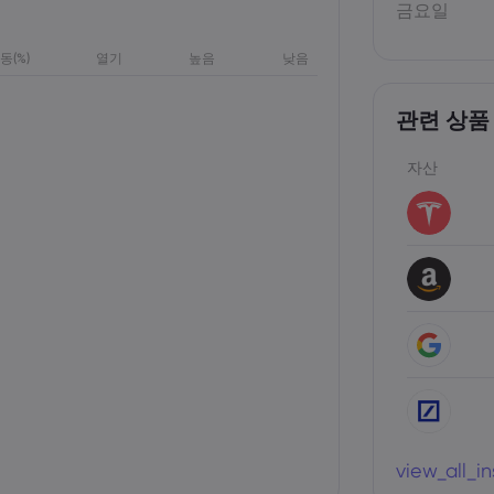
금요일
동(%)
열기
높음
낮음
관련 상품
자산
view_all_i