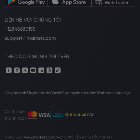
LIÊN HỆ VỚI CHÚNG TÔI
+12845680155
support@markets.com
THEO DÕI CHÚNG TÔI TRÊN
Gói pháp chế
Tuyên bố về Cookie
Trực tuyến an toàn
Chính sách bảo mật
Cách thức
thanh toán
Trang web
www.markets.com/vc/
được vận hành bởi Markets