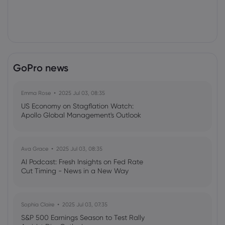
GoPro news
Emma Rose
2025 Jul 03, 08:35
US Economy on Stagflation Watch:
Apollo Global Management's Outlook
Ava Grace
2025 Jul 03, 08:35
AI Podcast: Fresh Insights on Fed Rate
Cut Timing - News in a New Way
Sophia Claire
2025 Jul 03, 07:35
S&P 500 Earnings Season to Test Rally