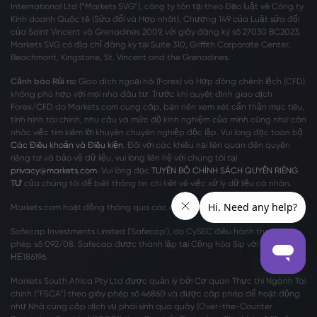
International Ltd (“Markets SVG”), công ty tồn tại theo Đạo luật về Công ty
Kinh doanh Quốc tế (Sửa đổi và Hợp nhất), Chương 149 của Luật sửa đổi
của Saint Vincent và Grenadines 2009, với giấy đăng ký số 27030 BC2023.
Markets SVG có địa chỉ đăng ký tại Suite 310, Griffith Corporate Center,
Beachmont, Kingstone, St. Vincent and the Grenadines.
Cảnh báo Rủi ro:
Giao dịch ngoại hối (Forex) và Hợp đồng chênh lệch (CFD)
không phù hợp với mọi nhà đầu tư. Trước khi quyết định giao dịch
Forex/CFD do Markets.com cung cấp, bạn nên xem xét cẩn thận mục tiêu,
tình hình tài chính, nhu cầu và mức độ kinh nghiệm của mình cũng như cân
nhắc việc tìm kiếm lời khuyên chuyên nghiệp độc lập. Vui lòng đọc toàn bộ
Các Điều khoản và Điều kiện
. Đối với các khiếu nại liên quan đến quyền
riêng tư và bảo vệ dữ liệu, vui lòng liên hệ với chúng tôi tại
privacy@markets.com
. Vui lòng đọc
TUYÊN BỐ CHÍNH SÁCH QUYỀN RIÊNG
TƯ
của chúng tôi để biết thông tin chi tiết về việc xử lý dữ liệu cá nhân.
Markets.com hoạt động thông qua các chi nhánh sau:
Safecap Investments Limited ('Safecap'), do CySEC điều hành theo giấy
phép số 092/08. Safecap được thành lập tại Cộng hòa Síp với số công ty
ΗΕ186196.
Markets South Africa Pty Ltd được quản lý bởi Cơ quan Thực thi Ngành Tài
chính (“FSCA”) theo giấy phép số 46860 và được cấp phép để hoạt động
như Nhà cung cấp dịch vụ phái sinh qua quầy (Over-the-Counter