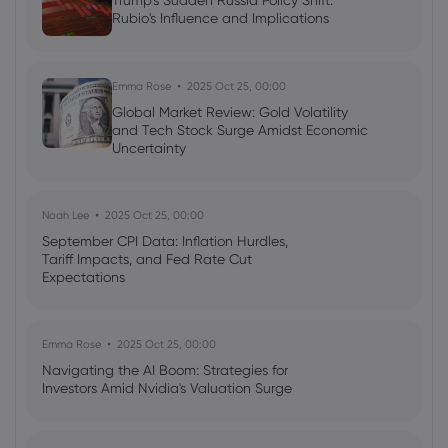
Trump's Sudden Russia Policy Shift:
Rubio's Influence and Implications
Emma Rose
2025 Oct 25, 00:00
Global Market Review: Gold Volatility
and Tech Stock Surge Amidst Economic
Uncertainty
Noah Lee
2025 Oct 25, 00:00
September CPI Data: Inflation Hurdles,
Tariff Impacts, and Fed Rate Cut
Expectations
Emma Rose
2025 Oct 25, 00:00
Navigating the AI Boom: Strategies for
Investors Amid Nvidia's Valuation Surge