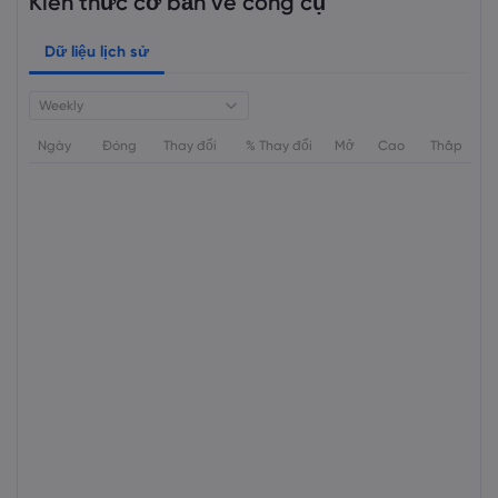
Kiến thức cơ bản về công cụ
Dữ liệu lịch sử
Weekly
Ngày
Đóng
Thay đổi
% Thay đổi
Mở
Cao
Thấp