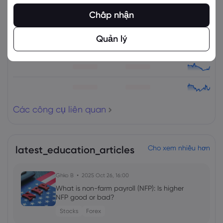
Tài sản
Bán
Mua
% Thay đổi
Chấp nhận
Quản lý
Các công cụ liên quan
latest_education_articles
Cho xem nhiều hơn
Ghko B
2025 Oct 26, 16:00
What is non-farm payroll (NFP): Is higher
NFP good or bad?
Stocks
Forex