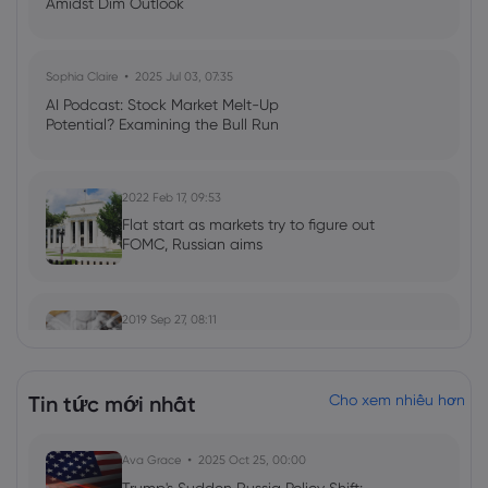
Amidst Dim Outlook
Sophia Claire
2025 Jul 03, 07:35
AI Podcast: Stock Market Melt-Up
Potential? Examining the Bull Run
2022 Feb 17, 09:53
Flat start as markets try to figure out
FOMC, Russian aims
2019 Sep 27, 08:11
European equities rally as euro, pound
crack lower
Tin tức mới nhất
Cho xem nhiều hơn
Ava Grace
2025 Oct 25, 00:00