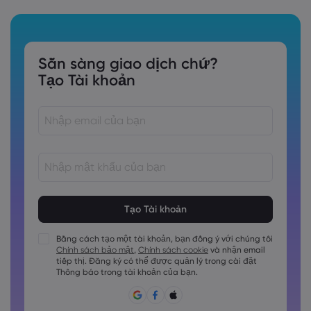
Sẵn sàng giao dịch chứ?
Tạo Tài khoản
Các mật khẩu phải dài từ 8 đến 15 ký tự
Các mật khẩu phải chứa ít nhất 1 chữ số
Các mật khẩu phải chứa ít nhất 1 ký tự viết hoa
Bằng cách tạo một tài khoản, bạn đồng ý với chúng tôi
Chính sách bảo mật
,
Chính sách cookie
và nhận email
Các mật khẩu phải chứa ít nhất 1 ký tự viết thường
tiếp thị. Đăng ký có thể được quản lý trong cài đặt
Mật khẩu phải chứa ~!@#£%^&amp;*()_-+=:;&lt;&gt;\{,\[]?,.
Thông báo trong tài khoản của bạn.
Không được sử dụng mật khẩu hay dùng.
Mật khẩu không thể chứa các ký tự không phải là ký tự