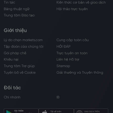
Tin tức
Kiến thức cơ bản về giao dịch
Bảng thuật ngữ
Hội thảo trực tuyến
Trung tâm Đào tạo
Giới thiệu
Lý do chọn markets.com
Cung cấp toàn cầu
Tập đoàn của chúng tôi
HỎI ĐÁP
Gói pháp chế
Trực tuyến an toàn
Khiếu nại
Liên hệ Hỗ trợ
Trung tâm Trợ giúp
Sitemap
Tuyên bố về Cookie
Giải thưởng và Truyền thông
Đối tác
Chi nhánh
IB