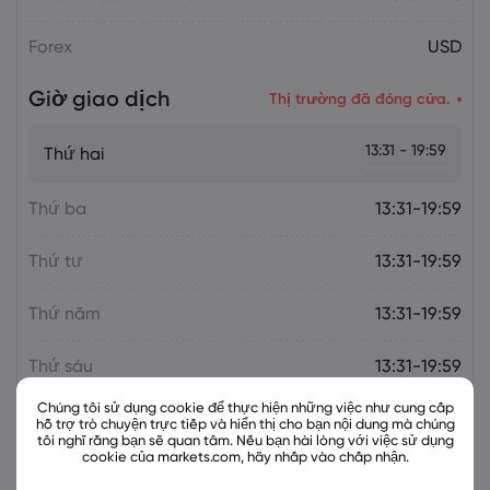
Forex
USD
Giờ giao dịch
Thị trường đã đóng cửa.
13:31 - 19:59
Thứ hai
Thứ ba
13:31-19:59
Thứ tư
13:31-19:59
Thứ năm
13:31-19:59
Thứ sáu
13:31-19:59
Chúng tôi sử dụng cookie để thực hiện những việc như cung cấp
hỗ trợ trò chuyện trực tiếp và hiển thị cho bạn nội dung mà chúng
tôi nghĩ rằng bạn sẽ quan tâm. Nếu bạn hài lòng với việc sử dụng
cookie của markets.com, hãy nhấp vào chấp nhận.
Các công cụ liên quan