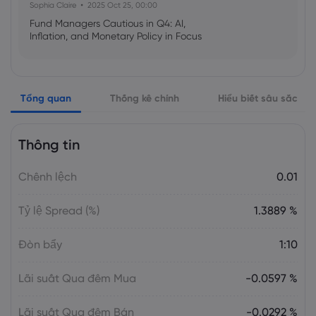
Sophia Claire
2025 Oct 25, 00:00
Fund Managers Cautious in Q4: AI,
Inflation, and Monetary Policy in Focus
Emma Rose
2025 Oct 25, 00:00
Tổng quan
Thống kê chính
Hiểu biết sâu sắc
US Government Shutdown Threatens
October Inflation Data Release
Thông tin
Sophia Claire
2025 Oct 24, 00:00
Chênh lệch
0.01
US-EU Relations: Russia Sanctions Unite
Despite Trade Tensions
Tỷ lệ Spread (%)
1.3889 %
Emma Rose
2025 Oct 24, 00:00
Đòn bẩy
1:10
BOJ Warns of Japan Stock Market
Overheating, U.S. Trade Policy Risk
Lãi suất Qua đêm Mua
-0.0597 %
Lãi suất Qua đêm Bán
-0.0292 %